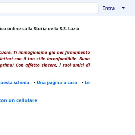
↓
Entra
co online sulla Storia della S.S. Lazio
l cuore. Ti immaginiamo già nel firmamento
ttori con il tuo stile inconfondibile. Buon
rima! Con affetto sincero, i tuoi amici di
questa scheda
•
Una pagina a caso
•
Le
con un cellulare