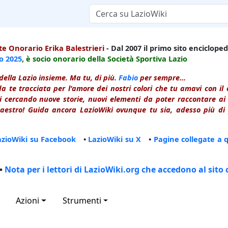
e Onorario Erika Balestrieri
- Dal 2007 il primo sito enciclopedi
io
2025
, è socio onorario della Società Sportiva Lazio
della Lazio insieme. Ma tu, di più.
Fabio
per sempre...
a te tracciata per l'amore dei nostri colori che tu amavi con i
 cercando nuove storie, nuovi elementi da poter raccontare ai le
estro! Guida ancora LazioWiki ovunque tu sia, adesso più di p
azioWiki su Facebook
•
LazioWiki su X
•
Pagine collegate a 
•
Nota per i lettori di LazioWiki.org che accedono al sito 
Azioni
Strumenti