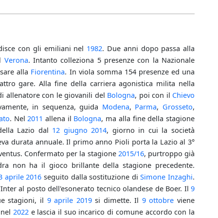
rdisce con gli emiliani nel
1982
. Due anni dopo passa alla
al
Verona
. Intanto colleziona 5 presenze con la Nazionale
ssare alla
Fiorentina
. In viola somma 154 presenze ed una
tro gare. Alla fine della carriera agonistica milita nella
di allenatore con le giovanili del
Bologna
, poi con il
Chievo
ivamente, in sequenza, guida
Modena
,
Parma
,
Grosseto
,
ato
. Nel
2011
allena il
Bologna
, ma alla fine della stagione
 della Lazio dal
12 giugno
2014
, giorno in cui la società
eva durata annuale. Il primo anno Pioli porta la Lazio al 3°
Juventus. Confermato per la stagione
2015/16
, purtroppo già
ra non ha il gioco brillante della stagione precedente.
3 aprile
2016
seguito dalla sostituzione di
Simone Inzaghi
.
Inter al posto dell'esonerato tecnico olandese de Boer. Il
9
e stagioni, il
9 aprile
2019
si dimette. Il
9 ottobre
viene
 nel
2022
e lascia il suo incarico di comune accordo con la