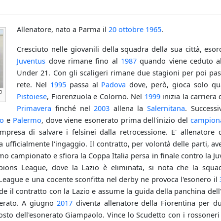
Allenatore, nato a Parma il
20 ottobre
1965
.
Cresciuto nelle giovanili della squadra della sua città, eso
Juventus
dove rimane fino al
1987
quando viene ceduto 
Under 21. Con gli scaligeri rimane due stagioni per poi pa
rete. Nel
1995
passa al
Padova
dove, però, gioca solo quat
Pistoiese
, Fiorenzuola e Colorno. Nel
1999
inizia la carriera 
Primavera
finché nel
2003
allena la
Salernitana
. Success
vo
e
Palermo
, dove viene esonerato prima dell'inizio del
campion
mpresa di salvare i felsinei dalla retrocessione. E' allenatore
ufficialmente l'ingaggio. Il contratto, per volontà delle parti, av
mo campionato e sfiora la Coppa Italia persa in finale contro la 
pions League, dove la Lazio è eliminata, si nota che la squad
League e una cocente sconfitta nel derby ne provoca l'esonero il
de il contratto con la Lazio e assume la guida della panchina dell'
erato. A giugno
2017
diventa allenatore della Fiorentina per du
osto dell'esonerato Giampaolo. Vince lo Scudetto con i rossoneri