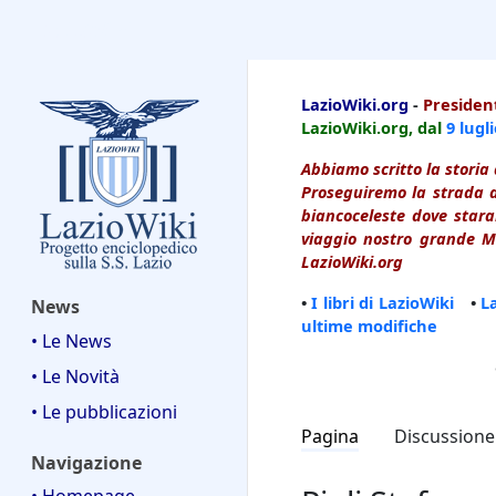
LazioWiki
LazioWiki.org
-
President
LazioWiki.org, dal
9 lugl
Abbiamo scritto la storia 
Proseguiremo la strada d
biancoceleste dove starai
viaggio nostro grande Ma
LazioWiki.org
•
I libri di LazioWiki
•
L
News
ultime modifiche
• Le News
• Le Novità
• Le pubblicazioni
Pagina
Discussione
Navigazione