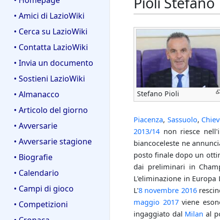
Pioli Stefano
• Homepage
• Amici di LazioWiki
• Cerca su LazioWiki
• Contatta LazioWiki
• Invia un documento
• Sostieni LazioWiki
• Almanacco
Stefano Pioli
• Articolo del giorno
Piacenza
,
Sassuolo
,
Chie
• Avversarie
2013/14
non riesce nell'i
• Avversarie stagione
biancoceleste ne annuncia 
posto finale dopo un otti
• Biografie
dai preliminari in Cham
• Calendario
L'eliminazione in Europa 
• Campi di gioco
L'
8 novembre
2016
rescin
maggio
2017
viene eson
• Competizioni
ingaggiato dal
Milan
al p
• Cronaca