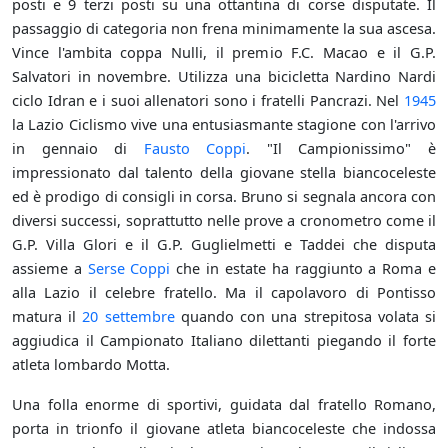
posti e 9 terzi posti su una ottantina di corse disputate. Il
passaggio di categoria non frena minimamente la sua ascesa.
Vince l'ambita coppa Nulli, il premio F.C. Macao e il G.P.
Salvatori in novembre. Utilizza una bicicletta Nardino Nardi
ciclo Idran e i suoi allenatori sono i fratelli Pancrazi. Nel
1945
la Lazio Ciclismo vive una entusiasmante stagione con l'arrivo
in gennaio di
Fausto Coppi
. "Il Campionissimo" è
impressionato dal talento della giovane stella biancoceleste
ed è prodigo di consigli in corsa. Bruno si segnala ancora con
diversi successi, soprattutto nelle prove a cronometro come il
G.P. Villa Glori e il G.P. Guglielmetti e Taddei che disputa
assieme a
Serse Coppi
che in estate ha raggiunto a Roma e
alla Lazio il celebre fratello. Ma il capolavoro di Pontisso
matura il
20 settembre
quando con una strepitosa volata si
aggiudica il Campionato Italiano dilettanti piegando il forte
atleta lombardo Motta.
Una folla enorme di sportivi, guidata dal fratello Romano,
porta in trionfo il giovane atleta biancoceleste che indossa