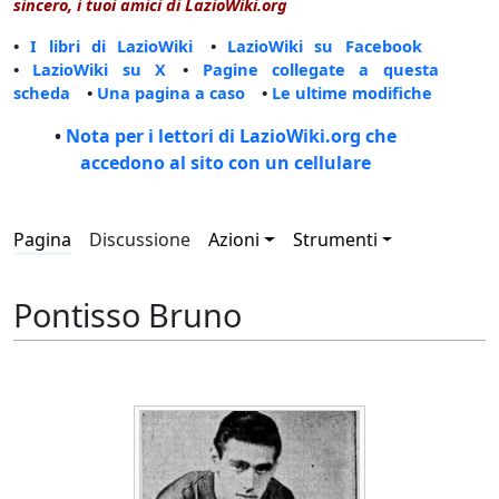
sincero, i tuoi amici di LazioWiki.org
•
I libri di LazioWiki
•
LazioWiki su Facebook
•
LazioWiki su X
•
Pagine collegate a questa
scheda
•
Una pagina a caso
•
Le ultime modifiche
•
Nota per i lettori di LazioWiki.org che
accedono al sito con un cellulare
Pagina
Discussione
Azioni
Strumenti
Pontisso Bruno