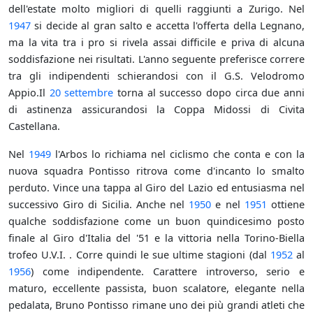
dell'estate molto migliori di quelli raggiunti a Zurigo. Nel
1947
si decide al gran salto e accetta l'offerta della Legnano,
ma la vita tra i pro si rivela assai difficile e priva di alcuna
soddisfazione nei risultati. L'anno seguente preferisce correre
tra gli indipendenti schierandosi con il G.S. Velodromo
Appio.Il
20 settembre
torna al successo dopo circa due anni
di astinenza assicurandosi la Coppa Midossi di Civita
Castellana.
Nel
1949
l'Arbos lo richiama nel ciclismo che conta e con la
nuova squadra Pontisso ritrova come d'incanto lo smalto
perduto. Vince una tappa al Giro del Lazio ed entusiasma nel
successivo Giro di Sicilia. Anche nel
1950
e nel
1951
ottiene
qualche soddisfazione come un buon quindicesimo posto
finale al Giro d'Italia del '51 e la vittoria nella Torino-Biella
trofeo U.V.I. . Corre quindi le sue ultime stagioni (dal
1952
al
1956
) come indipendente. Carattere introverso, serio e
maturo, eccellente passista, buon scalatore, elegante nella
pedalata, Bruno Pontisso rimane uno dei più grandi atleti che