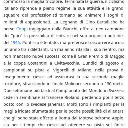
commosso la maglia tricolore. Terminata la guerra, il ciclismo
italiano riprende a pieno regime la sua attività e le grandi
squadre dei professionisti tornano ad animare i sogni di
milioni di appassionati. La Legnano di Gino Bartali,che ha
perso
Coppi
ingaggiato dalla Bianchi, offre al neo campione
dei "puri" la possibilità di entrare nel suo organico agli inizi
del
1946
. Pontisso è tentato, ma preferisce trascorrere ancora
un anno tra i dilettanti. Un malanno ritarda il suo rientro, ma
non mancano nuovi successi come il Gran Premio di Maggio
e la coppa Costantini a Civitavecchia. L'undici di agosto ai
campionati su pista al Vigorelli di Milano, nella prova di
inseguimento riesce ad assicurasi la sua seconda maglia
tricolore, stracciando in finale Molinari secondo a 130 metri.
Due settimane più tardi al Campionato del Mondo in Svizzera
cede in semifinale al francese Rioland, perdendo poi il terzo
posto con lo svedese Janemar. Molti sono i rimpianti per la
maglia iridata sfumata sia per le poche possibilità di allenarsi
che gli sono state offerte a Roma dal Motovelodromo Appio,
sia per i tempi che riesce ad ottenere su pista sul finire