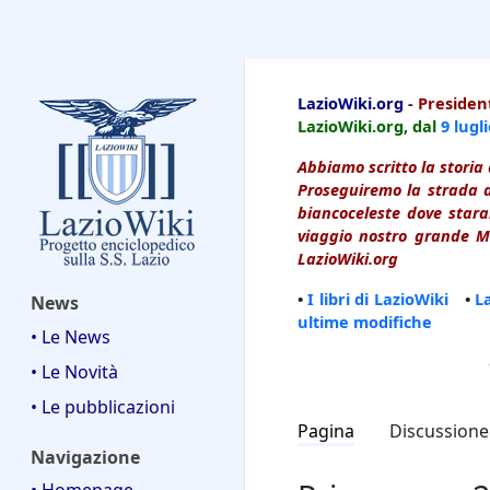
LazioWiki
LazioWiki.org
-
President
LazioWiki.org, dal
9 lugl
Abbiamo scritto la storia 
Proseguiremo la strada d
biancoceleste dove starai
viaggio nostro grande Ma
LazioWiki.org
•
I libri di LazioWiki
•
L
News
ultime modifiche
• Le News
• Le Novità
• Le pubblicazioni
Pagina
Discussione
Navigazione