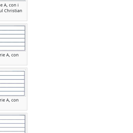
e A, con i
l Christian
rie A, con
rie A, con