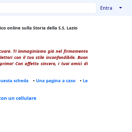
↓
Entra
co online sulla Storia della S.S. Lazio
l cuore. Ti immaginiamo già nel firmamento
ttori con il tuo stile inconfondibile. Buon
rima! Con affetto sincero, i tuoi amici di
questa scheda
•
Una pagina a caso
•
Le
con un cellulare