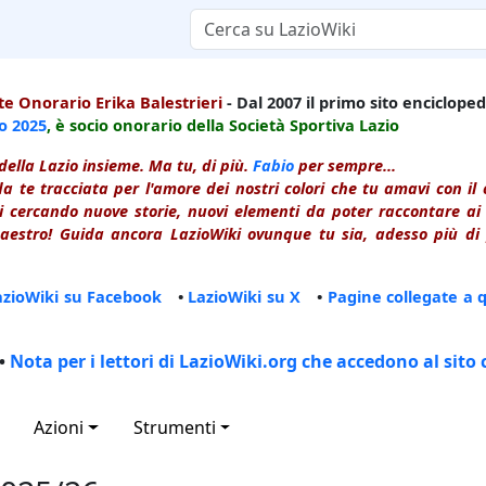
e Onorario Erika Balestrieri
- Dal 2007 il primo sito enciclopedi
io
2025
, è socio onorario della Società Sportiva Lazio
della Lazio insieme. Ma tu, di più.
Fabio
per sempre...
a te tracciata per l'amore dei nostri colori che tu amavi con i
 cercando nuove storie, nuovi elementi da poter raccontare ai le
estro! Guida ancora LazioWiki ovunque tu sia, adesso più di p
azioWiki su Facebook
•
LazioWiki su X
•
Pagine collegate a 
•
Nota per i lettori di LazioWiki.org che accedono al sito 
Azioni
Strumenti