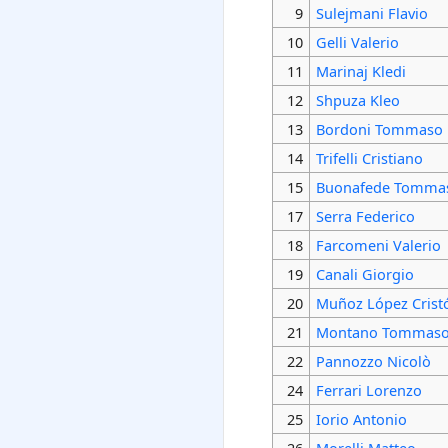
9
Sulejmani Flavio
10
Gelli Valerio
11
Marinaj Kledi
12
Shpuza Kleo
13
Bordoni Tommaso
14
Trifelli Cristiano
15
Buonafede Tomma
17
Serra Federico
18
Farcomeni Valerio
19
Canali Giorgio
20
Muñoz López Crist
21
Montano Tommas
22
Pannozzo Nicolò
24
Ferrari Lorenzo
25
Iorio Antonio