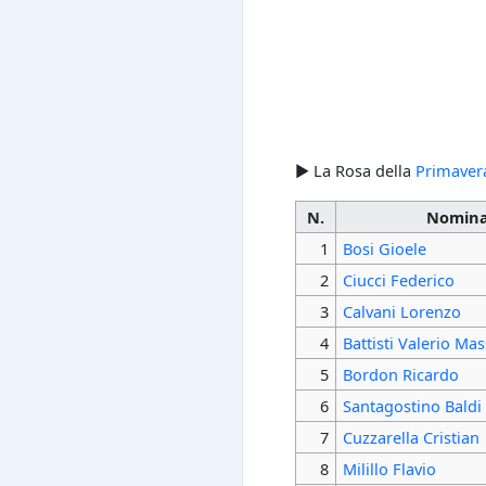
► La Rosa della
Primaver
N.
Nomina
1
Bosi Gioele
2
Ciucci Federico
3
Calvani Lorenzo
4
Battisti Valerio Ma
5
Bordon Ricardo
6
Santagostino Baldi
7
Cuzzarella Cristian
8
Milillo Flavio