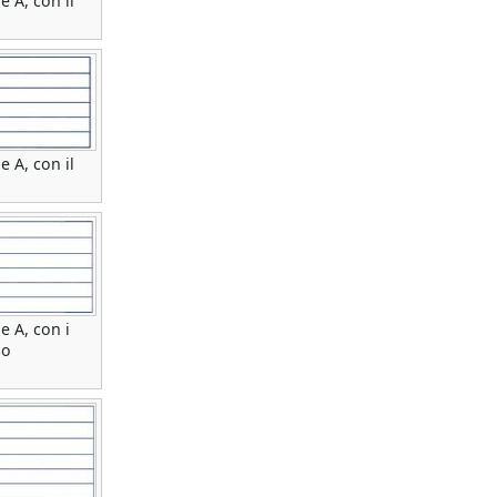
e A, con il
e A, con il
e A, con i
so