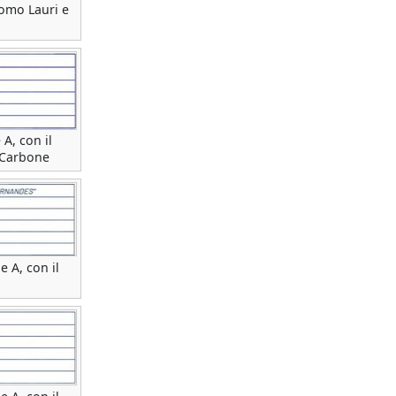
como Lauri e
 A, con il
i Carbone
e A, con il