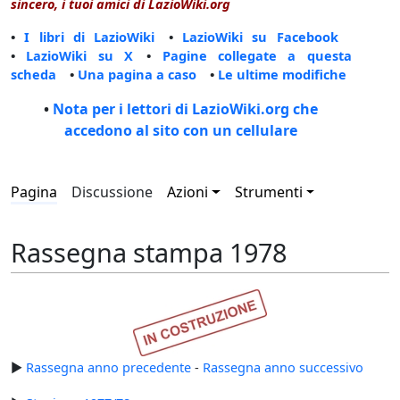
sincero, i tuoi amici di LazioWiki.org
•
I libri di LazioWiki
•
LazioWiki su Facebook
•
LazioWiki su X
•
Pagine collegate a questa
scheda
•
Una pagina a caso
•
Le ultime modifiche
•
Nota per i lettori di LazioWiki.org che
accedono al sito con un cellulare
Pagina
Discussione
Azioni
Strumenti
Rassegna stampa 1978
►
Rassegna anno precedente
-
Rassegna anno successivo