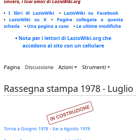
sincero, i tuoi amici di LazioWiki.org
•
I libri di LazioWiki
•
LazioWiki su Facebook
•
LazioWiki su X
•
Pagine collegate a questa
scheda
•
Una pagina a caso
•
Le ultime modifiche
•
Nota per i lettori di LazioWiki.org che
accedono al sito con un cellulare
Pagina
Discussione
Azioni
Strumenti
Rassegna stampa 1978 - Luglio
Torna a Giugno 1978
-
Vai a Agosto 1978