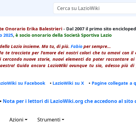
e Onorario Erika Balestrieri
- Dal 2007 il primo sito enciclopedi
io
2025
, è socio onorario della Società Sportiva Lazio
della Lazio insieme. Ma tu, di più.
Fabio
per sempre...
a te tracciata per l'amore dei nostri colori che tu amavi con i
 cercando nuove storie, nuovi elementi da poter raccontare ai le
estro! Guida ancora LazioWiki ovunque tu sia, adesso più di p
azioWiki su Facebook
•
LazioWiki su X
•
Pagine collegate a 
•
Nota per i lettori di LazioWiki.org che accedono al sito 
Azioni
Strumenti