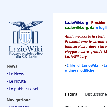
LazioWiki
LazioWiki.org
-
President
LazioWiki.org, dal
9 lugl
Abbiamo scritto la storia 
Proseguiremo la strada d
biancoceleste dove starai
viaggio nostro grande Ma
LazioWiki.org
•
I libri di LazioWiki
•
L
News
ultime modifiche
• Le News
• Le Novità
• Le pubblicazioni
Pagina
Discussione
Navigazione