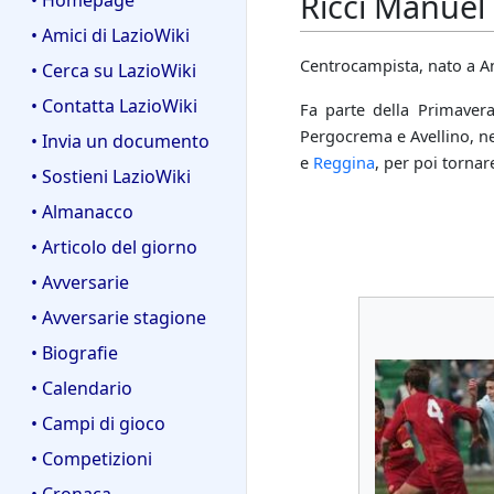
Ricci Manuel
• Homepage
• Amici di LazioWiki
Centrocampista, nato a An
• Cerca su LazioWiki
• Contatta LazioWiki
Fa parte della Primaver
Pergocrema e Avellino, n
• Invia un documento
e
Reggina
, per poi tornar
• Sostieni LazioWiki
• Almanacco
• Articolo del giorno
• Avversarie
• Avversarie stagione
• Biografie
• Calendario
• Campi di gioco
• Competizioni
• Cronaca