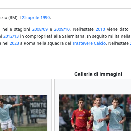
zio (RM) il
25 aprile
1990
.
a nelle stagioni
2008/09
e
2009/10
. Nell'estate
2010
viene dato 
el
2012/13
in comproprietà alla Salernitana. In seguito milita nell
e nel
2023
a Roma nella squadra del
Trastevere Calcio
. Nell'estate
Galleria di immagini