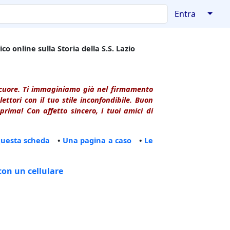
↓
Entra
co online sulla Storia della S.S. Lazio
l cuore. Ti immaginiamo già nel firmamento
ttori con il tuo stile inconfondibile. Buon
rima! Con affetto sincero, i tuoi amici di
questa scheda
•
Una pagina a caso
•
Le
con un cellulare