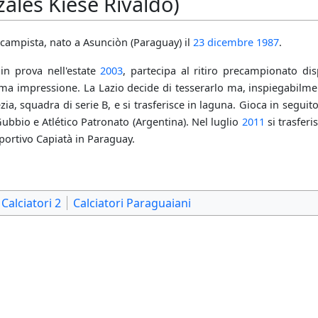
ales Kiese Rivaldo)
campista, nato a Asunciòn (Paraguay) il
23 dicembre
1987
.
 in prova nell'estate
2003
, partecipa al ritiro precampionato d
ima impressione. La Lazio decide di tesserarlo ma, inspiegabilmen
ezia, squadra di serie B, e si trasferisce in laguna. Gioca in segu
Gubbio e Atlético Patronato (Argentina). Nel luglio
2011
si trasferi
portivo Capiatà in Paraguay.
Calciatori 2
Calciatori Paraguaiani