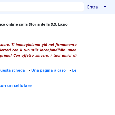
↓
Entra
co online sulla Storia della S.S. Lazio
l cuore. Ti immaginiamo già nel firmamento
ttori con il tuo stile inconfondibile. Buon
rima! Con affetto sincero, i tuoi amici di
questa scheda
•
Una pagina a caso
•
Le
con un cellulare