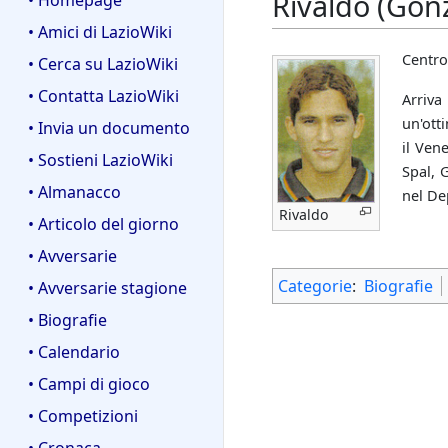
Rivaldo (Gonz
• Homepage
• Amici di LazioWiki
Centro
• Cerca su LazioWiki
• Contatta LazioWiki
Arriva
un'ott
• Invia un documento
il Ven
• Sostieni LazioWiki
Spal, 
• Almanacco
nel De
Rivaldo
• Articolo del giorno
• Avversarie
Categorie
:
Biografie
• Avversarie stagione
• Biografie
• Calendario
• Campi di gioco
• Competizioni
• Cronaca