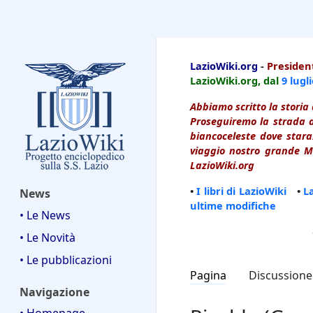
LazioWiki
LazioWiki.org
-
President
LazioWiki.org, dal
9 lugl
Abbiamo scritto la storia 
Proseguiremo la strada d
biancoceleste dove starai
viaggio nostro grande Ma
LazioWiki.org
•
I libri di LazioWiki
•
L
News
ultime modifiche
• Le News
• Le Novità
• Le pubblicazioni
Pagina
Discussione
Navigazione