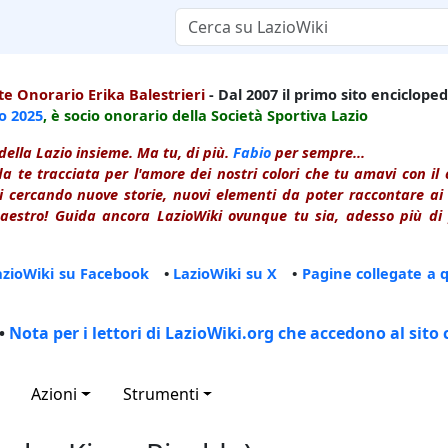
e Onorario Erika Balestrieri
- Dal 2007 il primo sito enciclopedi
io
2025
, è socio onorario della Società Sportiva Lazio
della Lazio insieme. Ma tu, di più.
Fabio
per sempre...
a te tracciata per l'amore dei nostri colori che tu amavi con i
 cercando nuove storie, nuovi elementi da poter raccontare ai le
estro! Guida ancora LazioWiki ovunque tu sia, adesso più di p
azioWiki su Facebook
•
LazioWiki su X
•
Pagine collegate a 
•
Nota per i lettori di LazioWiki.org che accedono al sito 
Azioni
Strumenti