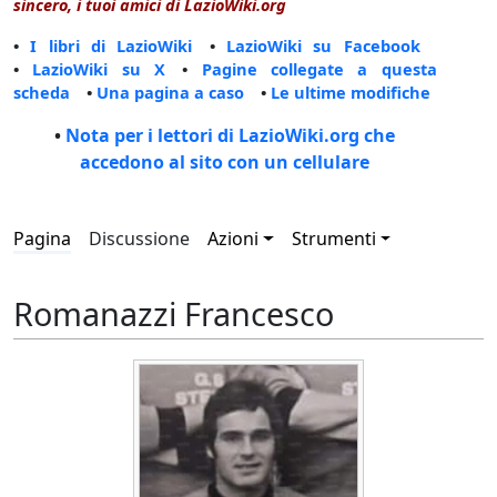
sincero, i tuoi amici di LazioWiki.org
•
I libri di LazioWiki
•
LazioWiki su Facebook
•
LazioWiki su X
•
Pagine collegate a questa
scheda
•
Una pagina a caso
•
Le ultime modifiche
•
Nota per i lettori di LazioWiki.org che
accedono al sito con un cellulare
Pagina
Discussione
Azioni
Strumenti
Romanazzi Francesco