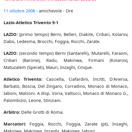
11 ottobre
2008
- amichevole - Ore
Lazio-Atletico Trivento 9-1
LAZIO:
(primo tempo) Berni, Belleri, Diakite, Cribari, Kolarov,
Dabo, Ledesma, Brocchi, Foggia, Rocchi, Zarate.
LAZIO:
(secondo tempo) Berni (Santarelli), Mutarelli, Faraoni,
Cribari (Barone), Radu, Makinwa, Firmani (Kolarov),
Matuzalem (Sperati), Mauri, Inzaghi, Cinque.
Atletico Trivento:
Casciella, Ciafardini, Incitti, D'Anersa,
Barbato, Boscia, Del Zingaro, Corradino, Monaco di Monaco,
Iaboni, Malzoni. A disp. Voria, Vattucci, Monaco di Monaco G.,
Palombizio, Leone, Stinziani.
Arbitro:
Delle Grotti di Roma.
Marcatori:
Foggia, Rocchi, Foggia, Zarate (pt), Inzaghi,
Makinwa, Makinwa, Inzaghi, Makinwa, Iaboni.