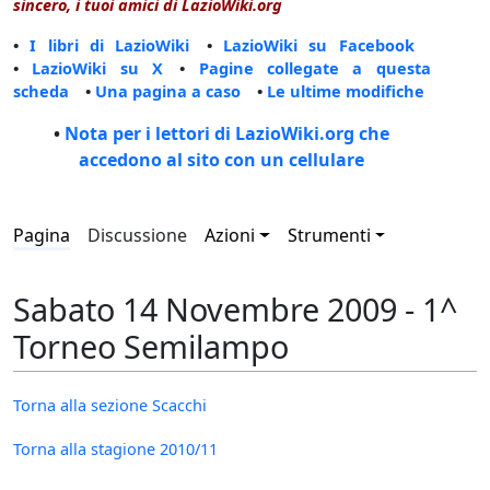
sincero, i tuoi amici di LazioWiki.org
•
I libri di LazioWiki
•
LazioWiki su Facebook
•
LazioWiki su X
•
Pagine collegate a questa
scheda
•
Una pagina a caso
•
Le ultime modifiche
•
Nota per i lettori di LazioWiki.org che
accedono al sito con un cellulare
Pagina
Discussione
Azioni
Strumenti
Sabato 14 Novembre 2009 - 1^
Torneo Semilampo
Torna alla sezione Scacchi
Torna alla stagione 2010/11