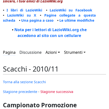
sincero, i tuoi amici di LazioWiki.org
•
I libri di LazioWiki
•
LazioWiki su Facebook
•
LazioWiki su X
•
Pagine collegate a questa
scheda
•
Una pagina a caso
•
Le ultime modifiche
•
Nota per i lettori di LazioWiki.org che
accedono al sito con un cellulare
Pagina
Discussione
Azioni
Strumenti
Scacchi - 2010/11
Torna alla sezione Scacchi
Stagione precedente
-
Stagione successiva
Campionato Promozione