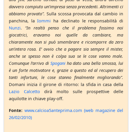
davvero compiuto un’impresa senza precedenti. Altrimenti ci
abbiamo provato”.
Sulla scossa provocata dal cambio in
panchina, la
Iommi
ha declinato le responsabilità di
Nunzi
.
“In realtà penso che il problema fossimo noi
giocatrici, eravamo noi quelle da cambiare, ma
chiaramente non si può smembrare e ricomporre da zero
un’intera rosa. E’ ovvio che a pagare sia sempre il mister,
anche se spesso non è colpa sua se le cose vanno male.
Comunque l’arrivo di
Spogani
ha dato una bella smossa, lui
è un forte motivatore e, grazie a questo ed al recupero dei
tanti infortuni, le cose stanno finalmente migliorando”.
Domani inizia il girone di ritorno: la sfida in casa della
Lazio Calcetto
dirà molto sulle prospettive delle
aquilotte in chiave play-off.
Fonte:
www.calcioa5anteprima.com (web magazine del
26/02/2010)