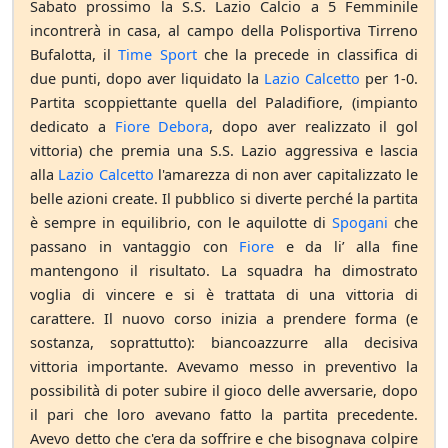
Sabato prossimo la S.S. Lazio Calcio a 5 Femminile
incontrerà in casa, al campo della Polisportiva Tirreno
Bufalotta, il
Time Sport
che la precede in classifica di
due punti, dopo aver liquidato la
Lazio Calcetto
per 1-0.
Partita scoppiettante quella del Paladifiore, (impianto
dedicato a
Fiore Debora
, dopo aver realizzato il gol
vittoria) che premia una S.S. Lazio aggressiva e lascia
alla
Lazio Calcetto
l'amarezza di non aver capitalizzato le
belle azioni create. Il pubblico si diverte perché la partita
è sempre in equilibrio, con le aquilotte di
Spogani
che
passano in vantaggio con
Fiore
e da li’ alla fine
mantengono il risultato. La squadra ha dimostrato
voglia di vincere e si è trattata di una vittoria di
carattere. Il nuovo corso inizia a prendere forma (e
sostanza, soprattutto): biancoazzurre alla decisiva
vittoria importante. Avevamo messo in preventivo la
possibilità di poter subire il gioco delle avversarie, dopo
il pari che loro avevano fatto la partita precedente.
Avevo detto che c'era da soffrire e che bisognava colpire