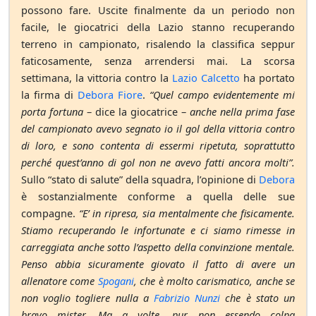
possono fare. Uscite finalmente da un periodo non
facile, le giocatrici della Lazio stanno recuperando
terreno in campionato, risalendo la classifica seppur
faticosamente, senza arrendersi mai. La scorsa
settimana, la vittoria contro la
Lazio Calcetto
ha portato
la firma di
Debora Fiore
.
“Quel campo evidentemente mi
porta fortuna
– dice la giocatrice –
anche nella prima fase
del campionato avevo segnato io il gol della vittoria contro
di loro, e sono contenta di essermi ripetuta, soprattutto
perché quest’anno di gol non ne avevo fatti ancora molti”.
Sullo “stato di salute” della squadra, l’opinione di
Debora
è sostanzialmente conforme a quella delle sue
compagne.
“E’ in ripresa, sia mentalmente che fisicamente.
Stiamo recuperando le infortunate e ci siamo rimesse in
carreggiata anche sotto l’aspetto della convinzione mentale.
Penso abbia sicuramente giovato il fatto di avere un
allenatore come
Spogani
, che è molto carismatico, anche se
non voglio togliere nulla a
Fabrizio Nunzi
che è stato un
bravo mister. Ma a volte, pur non essendo colpa