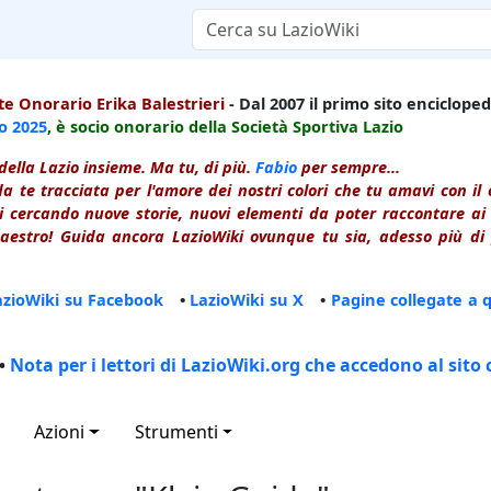
e Onorario Erika Balestrieri
- Dal 2007 il primo sito enciclopedi
io
2025
, è socio onorario della Società Sportiva Lazio
della Lazio insieme. Ma tu, di più.
Fabio
per sempre...
a te tracciata per l'amore dei nostri colori che tu amavi con i
 cercando nuove storie, nuovi elementi da poter raccontare ai le
estro! Guida ancora LazioWiki ovunque tu sia, adesso più di p
azioWiki su Facebook
•
LazioWiki su X
•
Pagine collegate a 
•
Nota per i lettori di LazioWiki.org che accedono al sito 
Azioni
Strumenti