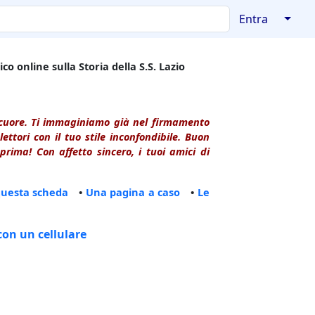
↓
Entra
co online sulla Storia della S.S. Lazio
l cuore. Ti immaginiamo già nel firmamento
ttori con il tuo stile inconfondibile. Buon
rima! Con affetto sincero, i tuoi amici di
questa scheda
•
Una pagina a caso
•
Le
con un cellulare