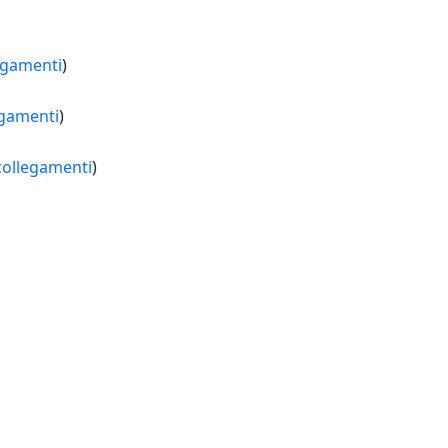
egamenti
)
egamenti
)
ollegamenti
)