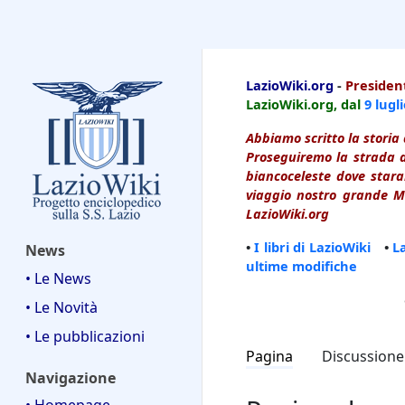
LazioWiki
LazioWiki.org
-
President
LazioWiki.org, dal
9 lugl
Abbiamo scritto la storia 
Proseguiremo la strada d
biancoceleste dove starai
viaggio nostro grande Ma
LazioWiki.org
•
I libri di LazioWiki
•
L
News
ultime modifiche
• Le News
• Le Novità
• Le pubblicazioni
Pagina
Discussione
Navigazione