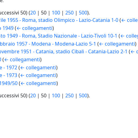
e.
uccessivi 50
) (
20
|
50
|
100
|
250
|
500
).
le 1955 - Roma, stadio Olimpico - Lazio-Catania 1-0
(
← coll
o 1949
(
← collegamenti
)
to 1949 - Roma, Stadio Nazionale - Lazio-Tivoli 10-1
(
← coll
ebbraio 1957 - Modena - Modena-Lazio 5-1
(
← collegamenti
)
embre 1951 - Catania, stadio Cibali - Catania-Lazio 2-1
(
← c
0
(
← collegamenti
)
e - 1972
(
← collegamenti
)
e - 1973
(
← collegamenti
)
 1949/50
(
← collegamenti
)
uccessivi 50
) (
20
|
50
|
100
|
250
|
500
).