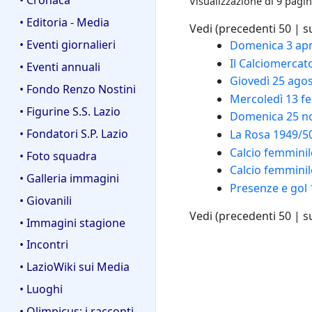
Visualizzazione di 9 pagin
• Editoria - Media
Vedi (
precedenti 50
|
s
• Eventi giornalieri
Domenica 3 apri
Il Calciomercat
• Eventi annuali
Giovedì 25 agos
• Fondo Renzo Nostini
Mercoledì 13 f
• Figurine S.S. Lazio
Domenica 25 nov
• Fondatori S.P. Lazio
La Rosa 1949/5
Calcio femminil
• Foto squadra
Calcio femminil
• Galleria immagini
Presenze e gol
• Giovanili
Vedi (
precedenti 50
|
s
• Immagini stagione
• Incontri
• LazioWiki sui Media
• Luoghi
• Olimpicus: i racconti