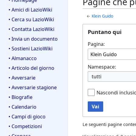
Pagine che p
• Homepage
• Amici di LazioWiki
←
Klein Guido
• Cerca su LazioWiki
• Contatta LazioWiki
Puntano qui
• Invia un documento
Pagina:
• Sostieni LazioWiki
• Almanacco
Namespace:
• Articolo del giorno
tutti
• Avversarie
• Avversarie stagione
Nascondi inclusi
• Biografie
Vai
• Calendario
• Campi di gioco
Le seguenti pagine conte
• Competizioni
• Cronaca