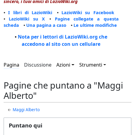
sincero, i tuoi amici di LazioWiki.org
•
I libri di LazioWiki
•
LazioWiki su Facebook
•
LazioWiki su X
•
Pagine collegate a questa
scheda
•
Una pagina a caso
•
Le ultime modifiche
•
Nota per i lettori di LazioWiki.org che
accedono al sito con un cellulare
Pagina
Discussione
Azioni
Strumenti
Pagine che puntano a "Maggi
Alberto"
←
Maggi Alberto
Puntano qui