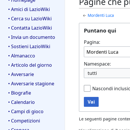
Pagine che p
• Homepage
• Amici di LazioWiki
←
Mordenti Luca
• Cerca su LazioWiki
• Contatta LazioWiki
Puntano qui
• Invia un documento
Pagina:
• Sostieni LazioWiki
• Almanacco
Namespace:
• Articolo del giorno
tutti
• Avversarie
• Avversarie stagione
Nascondi inclusi
• Biografie
Vai
• Calendario
• Campi di gioco
Le seguenti pagine conte
• Competizioni
• Cronaca