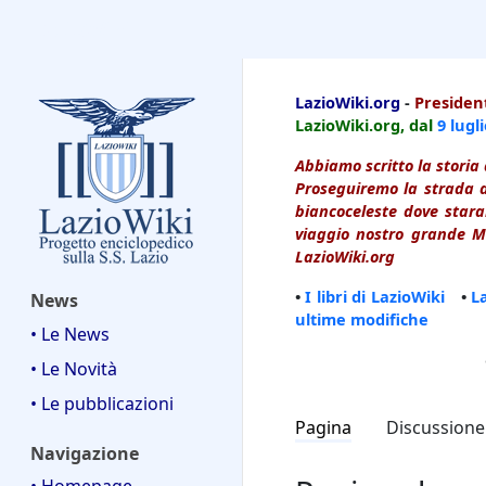
LazioWiki
LazioWiki.org
-
President
LazioWiki.org, dal
9 lugl
Abbiamo scritto la storia 
Proseguiremo la strada d
biancoceleste dove starai
viaggio nostro grande Ma
LazioWiki.org
•
I libri di LazioWiki
•
L
News
ultime modifiche
• Le News
• Le Novità
• Le pubblicazioni
Pagina
Discussione
Navigazione