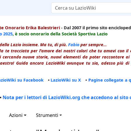
e Onorario Erika Balestrieri
- Dal 2007 il primo sito enciclopedi
io
2025
, è socio onorario della Società Sportiva Lazio
della Lazio insieme. Ma tu, di più.
Fabio
per sempre...
a te tracciata per l'amore dei nostri colori che tu amavi con i
 cercando nuove storie, nuovi elementi da poter raccontare ai le
estro! Guida ancora LazioWiki ovunque tu sia, adesso più di p
azioWiki su Facebook
•
LazioWiki su X
•
Pagine collegate a 
•
Nota per i lettori di LazioWiki.org che accedono al sito 
Azioni
Strumenti