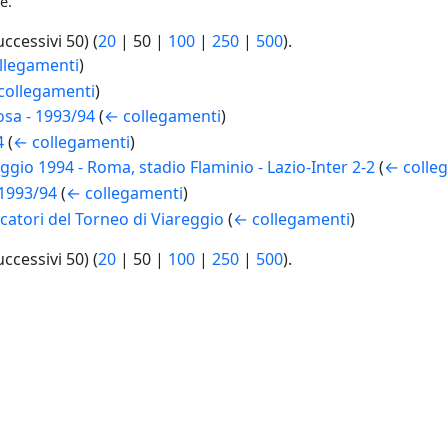
e.
uccessivi 50
) (
20
|
50
|
100
|
250
|
500
).
llegamenti
)
collegamenti
)
sa - 1993/94
(
← collegamenti
)
4
(
← collegamenti
)
io 1994 - Roma, stadio Flaminio - Lazio-Inter 2-2
(
← colle
 1993/94
(
← collegamenti
)
atori del Torneo di Viareggio
(
← collegamenti
)
uccessivi 50
) (
20
|
50
|
100
|
250
|
500
).