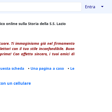
↓
Entra
co online sulla Storia della S.S. Lazio
l cuore. Ti immaginiamo già nel firmamento
ttori con il tuo stile inconfondibile. Buon
rima! Con affetto sincero, i tuoi amici di
questa scheda
•
Una pagina a caso
•
Le
con un cellulare