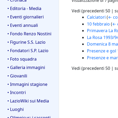
Visualizzazione di 7 pagin
• Editoria - Media
Vedi (
precedenti 50
|
s
• Eventi giornalieri
Calciatori
(
← co
10 febbraio
(
← 
• Eventi annuali
Primavera La Ro
• Fondo Renzo Nostini
La Rosa 1993/9
• Figurine S.S. Lazio
Domenica 8 magg
• Fondatori S.P. Lazio
Presenze e gol
Presenze e marc
• Foto squadra
• Galleria immagini
Vedi (
precedenti 50
|
s
• Giovanili
• Immagini stagione
• Incontri
• LazioWiki sui Media
• Luoghi
• Olimpicus: i racconti