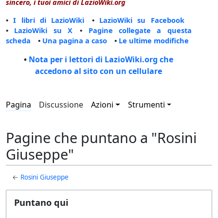
sincero, i tuoi amici di LazioWiki.org
•
I libri di LazioWiki
•
LazioWiki su Facebook
•
LazioWiki su X
•
Pagine collegate a questa
scheda
•
Una pagina a caso
•
Le ultime modifiche
•
Nota per i lettori di LazioWiki.org che
accedono al sito con un cellulare
Pagina
Discussione
Azioni
Strumenti
Pagine che puntano a "Rosini
Giuseppe"
←
Rosini Giuseppe
Puntano qui