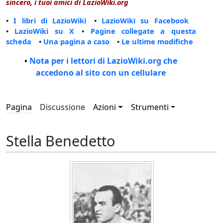
sincero, i tuoi amici di LazioWiki.org
•
I libri di LazioWiki
•
LazioWiki su Facebook
•
LazioWiki su X
•
Pagine collegate a questa
scheda
•
Una pagina a caso
•
Le ultime modifiche
•
Nota per i lettori di LazioWiki.org che
accedono al sito con un cellulare
Pagina
Discussione
Azioni
Strumenti
Stella Benedetto