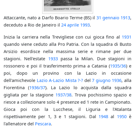
Attaccante, nato a Darfo Boario Terme (BS) il
31 gennaio
1913
,
deceduto a Rio de Janeiro il
24 aprile
1993
.
Inizia la carriera nella Trevigliese con cui gioca fino al
1931
quando viene ceduto alla Pro Patria. Con la squadra di Busto
Arsizio esordisce nella massima serie e rimane per due
stagioni. Nell'estate
1933
passa la Milan. Due stagioni in
rossonero e poi il trasferimento prima a Catania (
1935/36
) e
poi, dopo un provino con la Lazio in occasione
dell'amichevole
Lazio A-Lazio Mista ?-?
del
7 giugno
1936
, alla
Fiorentina (
1936/37
). La Lazio lo acquista dalla squadra
gigliata per la stagione
1937/38
. Trova pochissimo spazio e
riesce a collezionare solo 4 presenze ed 1 rete in Campionato.
Gioca poi con la Lucchese, il Liguria e l'Atalanta
rispettivamente per 1, 3 e 1 stagioni. Dal
1948
al
1950
è
l'allenatore del
Pescara
.