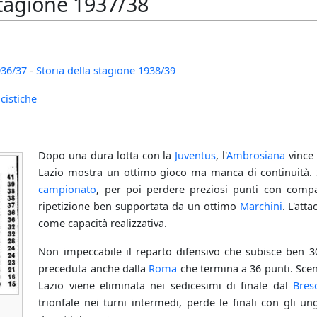
stagione 1937/38
936/37
-
Storia della stagione 1938/39
lcistiche
Dopo una dura lotta con la
Juventus
, l'
Ambrosiana
vince 
Lazio mostra un ottimo gioco ma manca di continuità. Si
campionato
, per poi perdere preziosi punti con comp
ripetizione ben supportata da un ottimo
Marchini
. L'att
come capacità realizzativa.
Non impeccabile il reparto difensivo che subisce ben 30 
preceduta anche dalla
Roma
che termina a 36 punti. Sc
Lazio viene eliminata nei sedicesimi di finale dal
Bres
trionfale nei turni intermedi, perde le finali con gli u