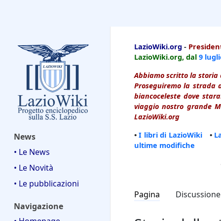
LazioWiki
LazioWiki.org
-
President
LazioWiki.org, dal
9 lugl
Abbiamo scritto la storia 
Proseguiremo la strada d
biancoceleste dove starai
viaggio nostro grande Ma
LazioWiki.org
•
I libri di LazioWiki
•
L
News
ultime modifiche
• Le News
• Le Novità
• Le pubblicazioni
Pagina
Discussione
Navigazione