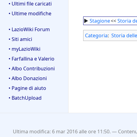
• Ultimi file caricati
• Ultime modifiche
►
Stagione
<<
Storia d
• LazioWiki Forum
Categoria
:
Storia dell
• Siti amici
• myLazioWiki
• Farfallina e Valerio
• Albo Contribuzioni
• Albo Donazioni
• Pagine di aiuto
• BatchUpload
Ultima modifica: 6 mar 2016 alle ore 11:50.
Contenut