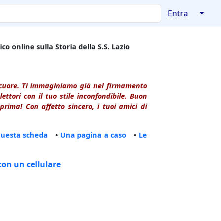
↓
Entra
co online sulla Storia della S.S. Lazio
l cuore. Ti immaginiamo già nel firmamento
ttori con il tuo stile inconfondibile. Buon
rima! Con affetto sincero, i tuoi amici di
questa scheda
•
Una pagina a caso
•
Le
con un cellulare