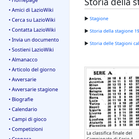
Storia della 
• Homepage
• Amici di LazioWiki
►
Stagione
• Cerca su LazioWiki
• Contatta LazioWiki
►
Storia della stagione 1
• Invia un documento
►
Storia delle Stagioni ca
• Sostieni LazioWiki
• Almanacco
• Articolo del giorno
• Avversarie
• Avversarie stagione
• Biografie
• Calendario
• Campi di gioco
• Competizioni
La classifica finale del
• Cronaca
Campionato di Serie A