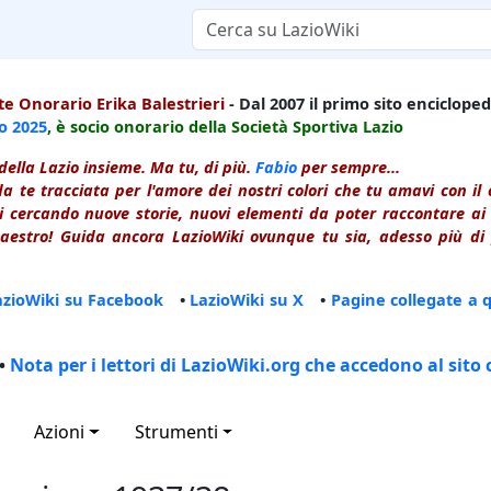
e Onorario Erika Balestrieri
- Dal 2007 il primo sito enciclopedi
io
2025
, è socio onorario della Società Sportiva Lazio
della Lazio insieme. Ma tu, di più.
Fabio
per sempre...
a te tracciata per l'amore dei nostri colori che tu amavi con i
 cercando nuove storie, nuovi elementi da poter raccontare ai le
estro! Guida ancora LazioWiki ovunque tu sia, adesso più di p
azioWiki su Facebook
•
LazioWiki su X
•
Pagine collegate a 
•
Nota per i lettori di LazioWiki.org che accedono al sito 
Azioni
Strumenti