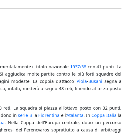
meritatamente il titolo nazionale
1937/38
con 41 punti. La
 aggiudica molte partite contro le più forti squadre del
agini modeste. La coppia d'attacco
Piola
-
Busani
segna a
acco, infatti, metterà a segno 48 reti, finendo al terzo posto
reti. La squadra si piazza all'ottavo posto con 32 punti,
endono in
serie B
la
Fiorentina
e l'
Atalanta
. In
Coppa Italia
la
cia
. Nella Coppa dell'Europa centrale, dopo un percorso
ngheresi del Ferencvaros soprattutto a causa di arbitraggi