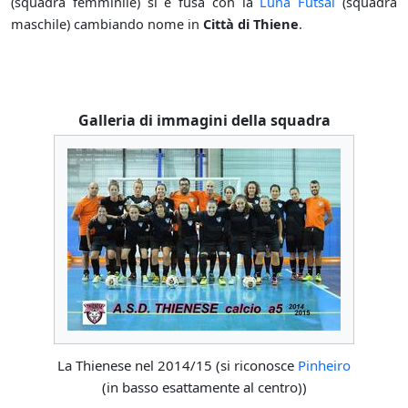
(squadra femminile) si è fusa con la
Luna Futsal
(squadra
maschile) cambiando nome in
Città di Thiene
.
Galleria di immagini della squadra
La Thienese nel 2014/15 (si riconosce
Pinheiro
(in basso esattamente al centro))