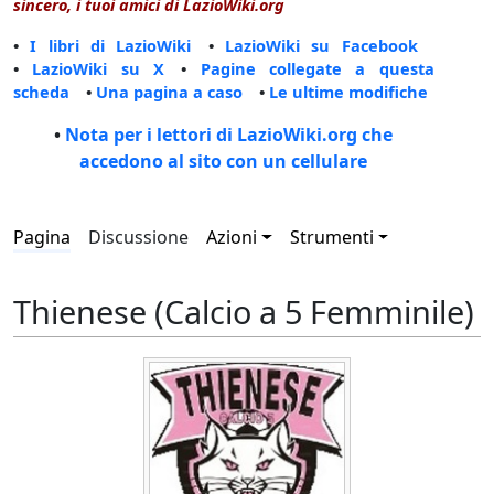
sincero, i tuoi amici di LazioWiki.org
•
I libri di LazioWiki
•
LazioWiki su Facebook
•
LazioWiki su X
•
Pagine collegate a questa
scheda
•
Una pagina a caso
•
Le ultime modifiche
•
Nota per i lettori di LazioWiki.org che
accedono al sito con un cellulare
Pagina
Discussione
Azioni
Strumenti
Thienese (Calcio a 5 Femminile)