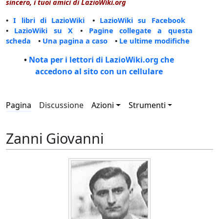
sincero, i tuoi amici di LazioWiki.org
•
I libri di LazioWiki
•
LazioWiki su Facebook
•
LazioWiki su X
•
Pagine collegate a questa
scheda
•
Una pagina a caso
•
Le ultime modifiche
•
Nota per i lettori di LazioWiki.org che
accedono al sito con un cellulare
Pagina
Discussione
Azioni
Strumenti
Zanni Giovanni