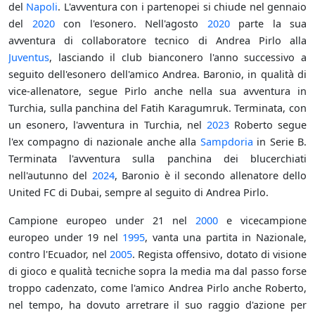
del
Napoli
. L'avventura con i partenopei si chiude nel gennaio
del
2020
con l'esonero. Nell'agosto
2020
parte la sua
avventura di collaboratore tecnico di Andrea Pirlo alla
Juventus
, lasciando il club bianconero l'anno successivo a
seguito dell'esonero dell'amico Andrea. Baronio, in qualità di
vice-allenatore, segue Pirlo anche nella sua avventura in
Turchia, sulla panchina del Fatih Karagumruk. Terminata, con
un esonero, l'avventura in Turchia, nel
2023
Roberto segue
l'ex compagno di nazionale anche alla
Sampdoria
in Serie B.
Terminata l'avventura sulla panchina dei blucerchiati
nell'autunno del
2024
, Baronio è il secondo allenatore dello
United FC di Dubai, sempre al seguito di Andrea Pirlo.
Campione europeo under 21 nel
2000
e vicecampione
europeo under 19 nel
1995
, vanta una partita in Nazionale,
contro l'Ecuador, nel
2005
. Regista offensivo, dotato di visione
di gioco e qualità tecniche sopra la media ma dal passo forse
troppo cadenzato, come l'amico Andrea Pirlo anche Roberto,
nel tempo, ha dovuto arretrare il suo raggio d'azione per