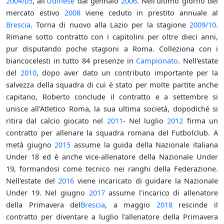
2004/05
, all'
Udinese
dal gennaio
2006
. Nell'ultimo giorno del
mercato estivo
2008
viene ceduto in prestito annuale al
Brescia
. Torna di nuovo alla Lazio per la stagione
2009/10
.
Rimane sotto contratto con i capitolini per oltre dieci anni,
pur disputando poche stagioni a Roma. Colleziona con i
biancocelesti in tutto 84 presenze in
Campionato
. Nell'estate
del
2010
, dopo aver dato un contributo importante per la
salvezza della squadra di cui è stato per molte partite anche
capitano, Roberto conclude il contratto e a settembre si
unisce all'Atletico Roma, la sua ultima società, dopodiché si
ritira dal calcio giocato nel
2011
- Nel luglio
2012
firma un
contratto per allenare la squadra romana del Futbolclub. A
metà giugno
2015
assume la guida della Nazionale italiana
Under 18 ed è anche vice-allenatore della Nazionale Under
19, formandosi come tecnico nei ranghi della Federazione.
Nell'estate del
2016
viene incaricato di guidare la Nazionale
Under 19. Nel giugno
2017
assume l'incarico di allenatore
della Primavera del
Brescia
, a maggio
2018
rescinde il
contratto per diventare a luglio l'allenatore della Primavera