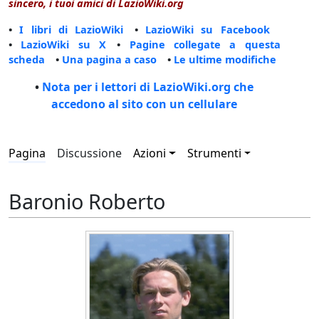
sincero, i tuoi amici di LazioWiki.org
•
I libri di LazioWiki
•
LazioWiki su Facebook
•
LazioWiki su X
•
Pagine collegate a questa
scheda
•
Una pagina a caso
•
Le ultime modifiche
•
Nota per i lettori di LazioWiki.org che
accedono al sito con un cellulare
Pagina
Discussione
Azioni
Strumenti
Baronio Roberto