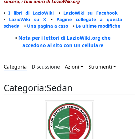
sincero, i tuoi amici di LazioWiki.org
•
I libri di LazioWiki
•
LazioWiki su Facebook
•
LazioWiki su X
•
Pagine collegate a questa
scheda
•
Una pagina a caso
•
Le ultime modifiche
•
Nota per i lettori di LazioWiki.org che
accedono al sito con un cellulare
Categoria
Discussione
Azioni
Strumenti
Categoria
:
Sedan