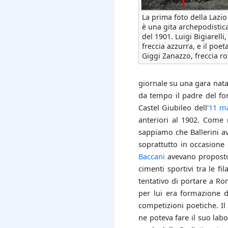
La prima foto della Lazio
è una gita archepodistic
del 1901. Luigi Bigiarelli,
freccia azzurra, e il poet
Giggi Zanazzo, freccia r
giornale su una gara nata
da tempo il padre del fo
Castel Giubileo dell'
11 m
anteriori al 1902. Come r
sappiamo che Ballerini av
soprattutto in occasione
Baccani
avevano proposto 
cimenti sportivi tra le f
tentativo di portare a Ro
per lui era formazione d
competizioni poetiche. Il
ne poteva fare il suo labo