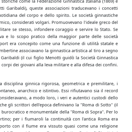
i storiche come la Federazione Ginnastica Italiana (1869) e
i Garibaldi), queste associazioni traducevano i concetti
uotidiana del corpo e dello spirito. Le società ginnastiche
omico, considerati volgari. Promuovevano l'ideale greco del
litare se stesso, infondere coraggio e servire lo Stato. Se
tiva e lo scopo pratico della maggior parte delle società
ort era concepito come una funzione di utilità statale e
mbertine associavano la ginnastica artistica al tiro a segno
ribaldi (il cui figlio Menotti guidò la Società Ginnastica
orpi dei giovani alla leva militare e alla difesa dei confini.
a disciplina ginnica rigorosa, geometrica e premilitare, i
eo, anarchico e istintivo. Essi rifiutavano sia il record
onsideravano, a modo loro, i veri e autentici custodi dello
he gli scrittori dell'epoca definivano la "Roma di Sotto" (il
caos burocratico e monumentale della "Roma di Sopra". Per lo
ino; per i fiumaroli la continuità con l'antica Roma era
pporto con il fiume era vissuto quasi come una religione