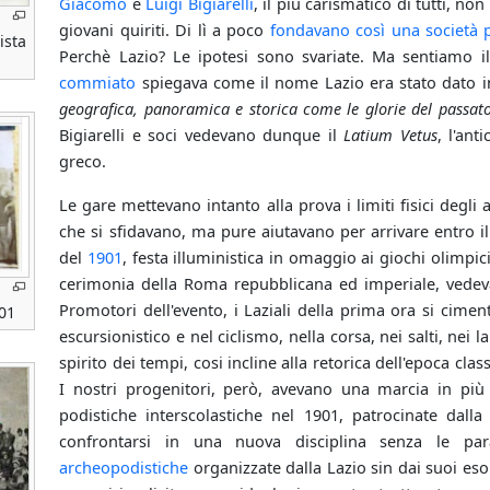
Giacomo
e
Luigi Bigiarelli
, il più carismatico di tutti, n
giovani quiriti. Di lì a poco
fondavano così una società p
ista
Perchè Lazio? Le ipotesi sono svariate. Ma sentiamo i
commiato
spiegava come il nome Lazio era stato dato 
geografica, panoramica e storica come le glorie del passat
Bigiarelli e soci vedevano dunque il
Latium Vetus
, l'an
greco.
Le gare mettevano intanto alla prova i limiti fisici degli a
che si sfidavano, ma pure aiutavano per arrivare entro i
del
1901
, festa illuministica in omaggio ai giochi olimpici
cerimonia della Roma repubblicana ed imperiale, vedevano
Promotori dell'evento, i Laziali della prima ora si cim
01
escursionistico e nel ciclismo, nella corsa, nei salti, nei 
spirito dei tempi, cosi incline alla retorica dell'epoca clas
I nostri progenitori, però, avevano una marcia in più 
podistiche interscolastiche nel 1901, patrocinate dalla
confrontarsi in una nuova disciplina senza le par
archeopodistiche
organizzate dalla Lazio sin dai suoi eso