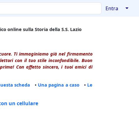
↓
Entra
co online sulla Storia della S.S. Lazio
l cuore. Ti immaginiamo già nel firmamento
ttori con il tuo stile inconfondibile. Buon
rima! Con affetto sincero, i tuoi amici di
questa scheda
•
Una pagina a caso
•
Le
con un cellulare