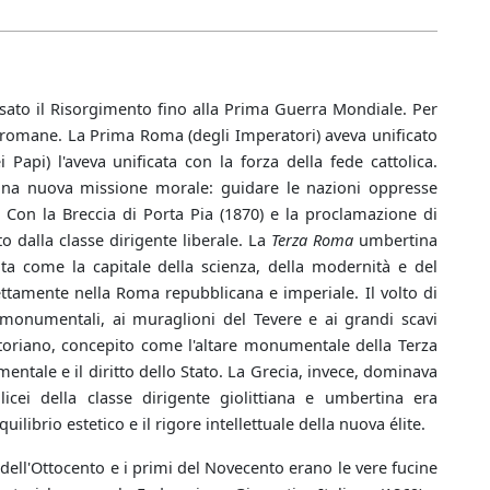
rsato il Risorgimento fino alla Prima Guerra Mondiale. Per
e romane. La Prima Roma (degli Imperatori) aveva unificato
api) l'aveva unificata con la forza della fede cattolica.
na nuova missione morale: guidare le nazioni oppresse
. Con la Breccia di Porta Pia (1870) e la proclamazione di
o dalla classe dirigente liberale. La
Terza Roma
umbertina
ata come la capitale della scienza, della modernità e del
ettamente nella Roma repubblicana e imperiale. Il volto di
 monumentali, ai muraglioni del Tevere e ai grandi scavi
ittoriano, concepito come l'altare monumentale della Terza
ntale e il diritto dello Stato. La Grecia, invece, dominava
licei della classe dirigente giolittiana e umbertina era
librio estetico e il rigore intellettuale della nuova élite.
 dell'Ottocento e i primi del Novecento erano le vere fucine