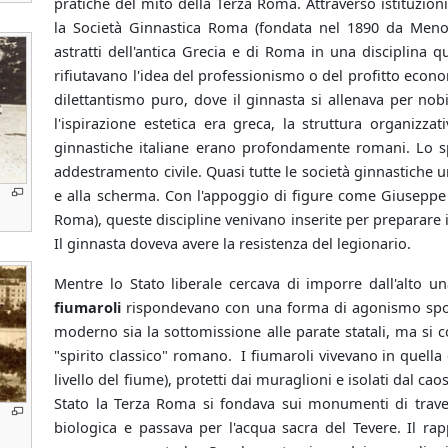
pratiche del mito della Terza Roma. Attraverso istituzion
la Società Ginnastica Roma (fondata nel 1890 da Menott
astratti dell'antica Grecia e di Roma in una disciplina q
rifiutavano l'idea del professionismo o del profitto econ
dilettantismo puro, dove il ginnasta si allenava per nobi
l'ispirazione estetica era greca, la struttura organizza
ginnastiche italiane erano profondamente romani. Lo sp
addestramento civile. Quasi tutte le società ginnastiche u
e alla scherma. Con l'appoggio di figure come Giuseppe Ga
Roma), queste discipline venivano inserite per preparare i c
Il ginnasta doveva avere la resistenza del legionario.
Mentre lo Stato liberale cercava di imporre dall'alto un
fiumaroli
rispondevano con una forma di agonismo spontan
moderno sia la sottomissione alle parate statali, ma si c
"spirito classico" romano. I fiumaroli vivevano in quella c
livello del fiume), protetti dai muraglioni e isolati dal 
Stato la Terza Roma si fondava sui monumenti di travert
biologica e passava per l'acqua sacra del Tevere. Il ra