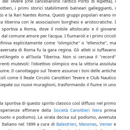
el Tevere (che cancellarono l'antico Porto di Ripetta), i
ieri, i primi storici stabilimenti balneari galleggianti, i
o e la Rari Nantes Roma. Questi gruppi popolari erano in
 tiberina con le associazioni borghesi e aristocratiche. I
 sportiva a Roma, dove il nobile altolocato e il giovane
 dal comune amore per l'acqua. I fiumaroli e i primi circoli
finiva esplicitamente come "olimpiche" o "elleniche", ma
versata di Roma fu la gara regina. Gli atleti si tuffavano
nt'Angelo o all'Isola Tiberina. Non si cercava il "record"
nti mutevoli: l'obiettivo olimpico era la vittoria assoluta
fiume. Il canottaggio sul Tevere assunse i toni delle antiche
rcoli come il Reale Circolo Canottieri Tevere e Club Nautico
siepate sui nuovi muraglioni, trasformando il fiume in uno
a sportiva di questo spirito classico così diffuso nel primo
 esperienze effimere della
Società Canottieri Nera
prima
(nuoto e podismo). La virata decisa sul podismo, avvenuta
 Italiano nel 1899 a cura di
Balestrieri
,
Mesones
,
Venier
e