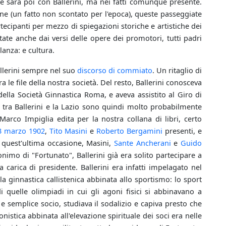
 sarà poi con Ballerini, ma nei fatti comunque presente.
nne (un fatto non scontato per l'epoca), queste passeggiate
artecipanti per mezzo di spiegazioni storiche e artistiche dei
etate anche dai versi delle opere dei promotori, tutti padri
llanza: e cultura.
allerini sempre nel suo
discorso di commiato
. Un ritaglio di
a le file della nostra società. Del resto, Ballerini conosceva
della Società Ginnastica Roma, e aveva assistito al Giro di
ti tra Ballerini e la Lazio sono quindi molto probabilmente
Marco Impiglia edita per la nostra collana di libri, certo
3 marzo
1902
,
Tito Masini
e
Roberto Bergamini
presenti, e
 quest'ultima occasione, Masini,
Sante Ancherani
e
Guido
imo di "Fortunato", Ballerini già era solito partecipare a
 carica di presidente. Ballerini era infatti impelagato nel
a ginnastica callistenica abbinata allo sportismo: lo sport
 quelle olimpiadi in cui gli agoni fisici si abbinavano a
 semplice socio, studiava il sodalizio e capiva presto che
istica abbinata all'elevazione spirituale dei soci era nelle