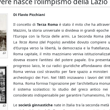
ere nasce l'olimpismo della Lazio
Di Flavio Picchiani
Il concetto di
Terza Roma
è stato il mito che ha attrave
Mazzini, la storia universale si divideva in grandi epoch
l'Europa con la forza delle armi. La Seconda Roma (dei P
La
Terza Roma
(del Popolo) avrebbe dovuto compiere u
d'Europa verso la libertà, la democrazia e la fratellanza
Roma capitale, il mito mazziniano veniva istituzionalizzat
doveva essere l'antitesi del potere papale. Era present
progresso laico, le cui radici giuridiche affondavano dir
Roma veniva così stravolto per fare spazio a ministeri
archeologici dei Fori. Nel 1885 iniziavano i lavori del V
Roma. Roma forniva l'ispirazione per l'architettura monume
il sistema scolastico: lo studio del greco antico nei 
considerato indispensabile per garantire l'umanesimo, l'equi
Le
società ginnastiche
nate in Italia tra la seconda metà