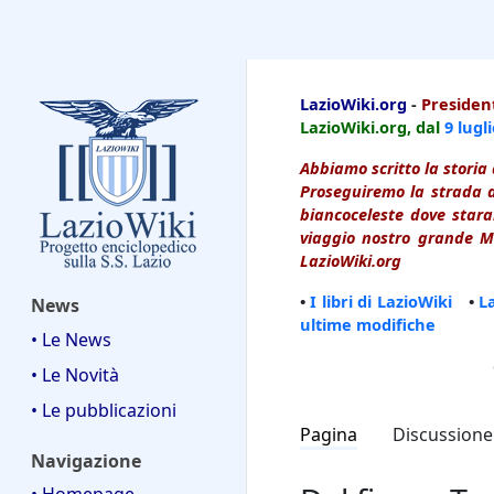
LazioWiki
LazioWiki.org
-
President
LazioWiki.org, dal
9 lugl
Abbiamo scritto la storia 
Proseguiremo la strada d
biancoceleste dove starai
viaggio nostro grande Ma
LazioWiki.org
•
I libri di LazioWiki
•
L
News
ultime modifiche
• Le News
• Le Novità
• Le pubblicazioni
Pagina
Discussione
Navigazione