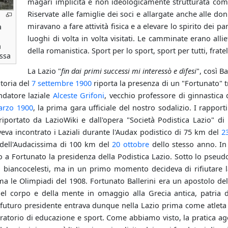
magari implicita e non ideologicamente strutturata come
Riservate alle famiglie dei soci e allargate anche alle do
miravano a fare attività fisica e a elevare lo spirito dei p
a
luoghi di volta in volta visitati. Le camminate erano alli
a
della romanistica. Sport per lo sport, sport per tutti, frate
ossa
La Lazio "
fin dai primi successi mi interessò e difesi
", così B
toria del
7 settembre
1900
riporta la presenza di un "Fortunato" tr
ndatore laziale
Alceste Grifoni
, vecchio professore di ginnastica 
arzo
1900
, la prima gara ufficiale del nostro sodalizio. I rappor
iportato da LazioWiki e dall'opera "Società Podistica Lazio" di 
eva incontrato i Laziali durante l'Audax podistico di 75 km del
2
 dell'Audacissima di 100 km del
20 ottobre
dello stesso anno. In
a Fortunato la presidenza della Podistica Lazio. Sotto lo pseudon
ila biancocelesti, ma in un primo momento decideva di rifiutare la
ma le Olimpiadi del 1908. Fortunato Ballerini era un apostolo dell
el corpo e della mente in omaggio alla Grecia antica, patria di
 futuro presidente entrava dunque nella Lazio prima come atleta e
ratorio di educazione e sport. Come abbiamo visto, la pratica agon