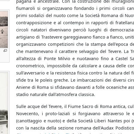
pagana e ancestrale. Con la costruzione dei muraglioni d
fiumaroli si organizzavano fondando i primi circoli canott
primi sodalizi del nuoto come la Società Romana di Nuot
contrapposizione e al contempo in rapporti di fratellanza
circoli natatori divenivano perciò luoghi di democrazia
artigiano di Trastevere gareggiavano fianco a fianco, uniti
organizzavano competizioni che la stampa dell'epoca de
che mantenevano il carattere selvaggio del Tevere. La Tra
all'altezza di Ponte Milvio e nuotavano fino a Castel Sa
cronometrico, impossibile da calcolare a causa delle corre
sull'avversario e la resistenza fisica contro la natura del 
sfide tra le poleis greche. Le imbarcazioni dei diversi ci
Aniene di Roma si sfidavano davanti a folle oceaniche as
stadio naturale dall'atmosfera classica.
Sulle acque del Tevere, il Fiume Sacro di Roma antica, cull
Novecento, i proto-laziali si forgiavano attraverso le
(canottaggio e nuoto) e della Società Liberi Nantes poi 
con la nascita della sezione romana dell'Audax Podistico