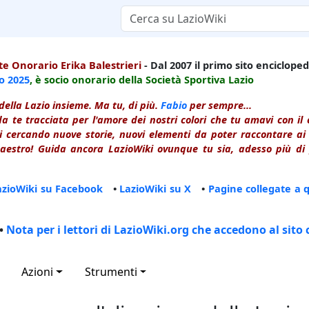
e Onorario Erika Balestrieri
- Dal 2007 il primo sito enciclopedi
io
2025
, è socio onorario della Società Sportiva Lazio
della Lazio insieme. Ma tu, di più.
Fabio
per sempre...
a te tracciata per l'amore dei nostri colori che tu amavi con i
 cercando nuove storie, nuovi elementi da poter raccontare ai le
estro! Guida ancora LazioWiki ovunque tu sia, adesso più di p
azioWiki su Facebook
•
LazioWiki su X
•
Pagine collegate a 
•
Nota per i lettori di LazioWiki.org che accedono al sito 
Azioni
Strumenti