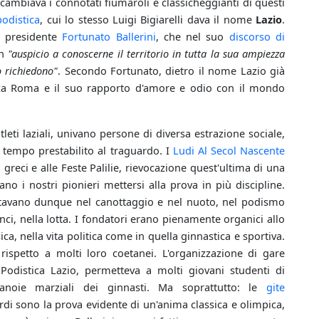
on cambiava i connotati fiumaroli e classicheggianti di questi
odistica
, cui lo stesso Luigi Bigiarelli dava il nome
Lazio
.
l presidente
Fortunato Ballerini
, che nel suo
discorso di
in
"auspicio a conoscerne il territorio in tutta la sua ampiezza
o richiedono"
. Secondo Fortunato, dietro il nome Lazio già
tica Roma e il suo rapporto d'amore e odio con il mondo
tleti laziali, univano persone di diversa estrazione sociale,
l tempo prestabilito al traguardo. I
Ludi Al Secol Nascente
 greci e alle Feste Palilie, rievocazione quest'ultima di una
 i nostri pionieri mettersi alla prova in più discipline.
entavano dunque nel canottaggio e nel nuoto, nel podismo
lanci, nella lotta. I fondatori erano pienamente organici allo
sica, nella vita politica come in quella ginnastica e sportiva.
rispetto a molti loro coetanei. L'organizzazione di gare
 Podistica Lazio, permetteva a molti giovani studenti di
anoie marziali dei ginnasti. Ma soprattutto: le
gite
rdi sono la prova evidente di un'anima classica e olimpica,