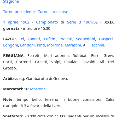
Stagione
Turno precedente
-
Turno successivo
1 aprile
1962
-
Campionato
di
Serie B
1961/62
-
XXIX
giornata
- inizio ore 15.30
LAZIO:
Cei
,
Zanetti
,
Eufemi
,
Noletti
,
Seghedoni
,
Gasperi
,
Longoni
,
Landoni
,
Pinti
,
Morrone
,
Maraschi
. All.
Facchini
.
REGGIANA:
Ferretti, Martiradonna, Robbiati, Ferri, Grevi,
Corsi, Correnti, Greatti, Volpi, Catalani, Savoldi. All. Del
Grosso.
Arbitro:
sig. Gambarotta di Genova.
Marcatori:
18'
Morrone
.
Note:
tempo bello, terreno in buone condizioni. Calci
d'angolo: 6-3 a favore della Lazio.
Spettatori:
20.000 circa con 11.000 paganti per un incasso di