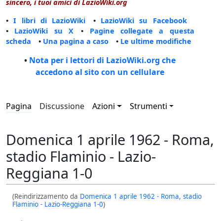
sincero, i tuoi amici di LazioWiki.org
•
I libri di LazioWiki
•
LazioWiki su Facebook
•
LazioWiki su X
•
Pagine collegate a questa
scheda
•
Una pagina a caso
•
Le ultime modifiche
•
Nota per i lettori di LazioWiki.org che
accedono al sito con un cellulare
Pagina
Discussione
Azioni
Strumenti
Domenica 1 aprile 1962 - Roma,
stadio Flaminio - Lazio-
Reggiana 1-0
(Reindirizzamento da
Domenica 1 aprile 1962 - Roma, stadio
Flaminio - Lazio-Reggiana 1-0
)