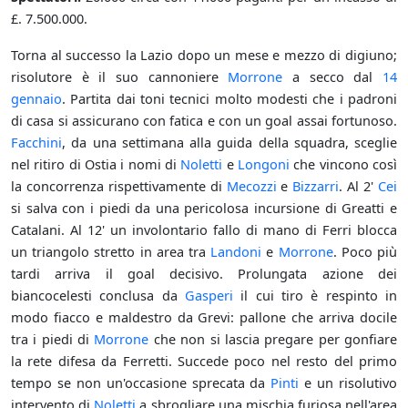
£. 7.500.000.
Torna al successo la Lazio dopo un mese e mezzo di digiuno;
risolutore è il suo cannoniere
Morrone
a secco dal
14
gennaio
. Partita dai toni tecnici molto modesti che i padroni
di casa si assicurano con fatica e con un goal assai fortunoso.
Facchini
, da una settimana alla guida della squadra, sceglie
nel ritiro di Ostia i nomi di
Noletti
e
Longoni
che vincono così
la concorrenza rispettivamente di
Mecozzi
e
Bizzarri
. Al 2'
Cei
si salva con i piedi da una pericolosa incursione di Greatti e
Catalani. Al 12' un involontario fallo di mano di Ferri blocca
un triangolo stretto in area tra
Landoni
e
Morrone
. Poco più
tardi arriva il goal decisivo. Prolungata azione dei
biancocelesti conclusa da
Gasperi
il cui tiro è respinto in
modo fiacco e maldestro da Grevi: pallone che arriva docile
tra i piedi di
Morrone
che non si lascia pregare per gonfiare
la rete difesa da Ferretti. Succede poco nel resto del primo
tempo se non un'occasione sprecata da
Pinti
e un risolutivo
intervento di
Noletti
a sbrogliare una mischia furiosa nell'area