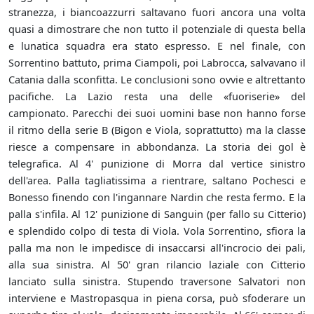
stranezza, i biancoazzurri saltavano fuori ancora una volta
quasi a dimostrare che non tutto il potenziale di questa bella
e lunatica squadra era stato espresso. E nel finale, con
Sorrentino battuto, prima Ciampoli, poi Labrocca, salvavano il
Catania dalla sconfitta. Le conclusioni sono ovvie e altrettanto
pacifiche. La Lazio resta una delle «fuoriserie» del
campionato. Parecchi dei suoi uomini base non hanno forse
il ritmo della serie B (Bigon e Viola, soprattutto) ma la classe
riesce a compensare in abbondanza. La storia dei gol è
telegrafica. Al 4' punizione di Morra dal vertice sinistro
dell'area. Palla tagliatissima a rientrare, saltano Pochesci e
Bonesso finendo con l'ingannare Nardin che resta fermo. E la
palla s'infila. Al 12' punizione di Sanguin (per fallo su Citterio)
e splendido colpo di testa di Viola. Vola Sorrentino, sfiora la
palla ma non le impedisce di insaccarsi all'incrocio dei pali,
alla sua sinistra. Al 50' gran rilancio laziale con Citterio
lanciato sulla sinistra. Stupendo traversone Salvatori non
interviene e Mastropasqua in piena corsa, può sfoderare un