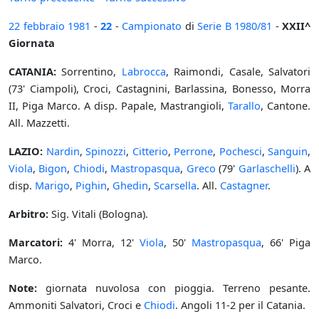
22 febbraio
1981
-
22
-
Campionato
di
Serie B
1980/81
-
XXII^
Giornata
CATANIA:
Sorrentino,
Labrocca
, Raimondi, Casale, Salvatori
(73' Ciampoli), Croci, Castagnini, Barlassina, Bonesso, Morra
II, Piga Marco. A disp. Papale, Mastrangioli,
Tarallo
, Cantone.
All. Mazzetti.
LAZIO:
Nardin
,
Spinozzi
,
Citterio
,
Perrone
,
Pochesci
,
Sanguin
,
Viola
,
Bigon
,
Chiodi
,
Mastropasqua
,
Greco
(79'
Garlaschelli
). A
disp.
Marigo
,
Pighin
,
Ghedin
,
Scarsella
. All.
Castagner
.
Arbitro:
Sig. Vitali (Bologna).
Marcatori:
4' Morra, 12'
Viola
, 50'
Mastropasqua
, 66' Piga
Marco.
Note:
giornata nuvolosa con pioggia. Terreno pesante.
Ammoniti Salvatori, Croci e
Chiodi
. Angoli 11-2 per il Catania.