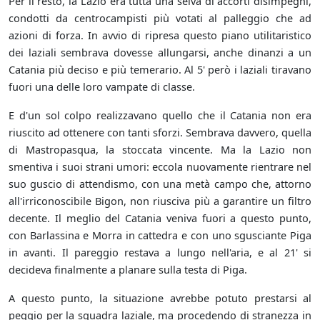
Per il resto, la Lazio era tutta una selva di accorti disimpegni,
condotti da centrocampisti più votati al palleggio che ad
azioni di forza. In avvio di ripresa questo piano utilitaristico
dei laziali sembrava dovesse allungarsi, anche dinanzi a un
Catania più deciso e più temerario. Al 5' però i laziali tiravano
fuori una delle loro vampate di classe.
E d'un sol colpo realizzavano quello che il Catania non era
riuscito ad ottenere con tanti sforzi. Sembrava davvero, quella
di Mastropasqua, la stoccata vincente. Ma la Lazio non
smentiva i suoi strani umori: eccola nuovamente rientrare nel
suo guscio di attendismo, con una metà campo che, attorno
all'irriconoscibile Bigon, non riusciva più a garantire un filtro
decente. Il meglio del Catania veniva fuori a questo punto,
con Barlassina e Morra in cattedra e con uno sgusciante Piga
in avanti. Il pareggio restava a lungo nell'aria, e al 21' si
decideva finalmente a planare sulla testa di Piga.
A questo punto, la situazione avrebbe potuto prestarsi al
peggio per la squadra laziale, ma procedendo di stranezza in