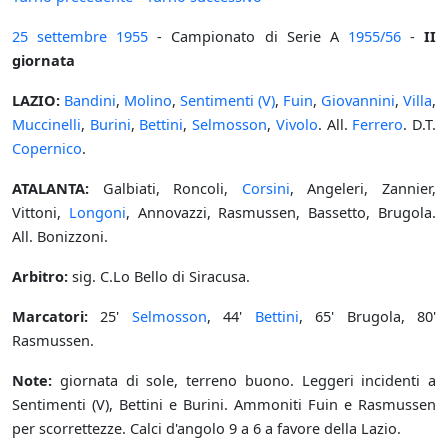
25 settembre
1955
- Campionato di Serie A
1955/56
-
II
giornata
LAZIO:
Bandini
,
Molino
,
Sentimenti (V)
,
Fuin
,
Giovannini
,
Villa
,
Muccinelli
,
Burini
,
Bettini
,
Selmosson
,
Vivolo
. All.
Ferrero
. D.T.
Copernico
.
ATALANTA:
Galbiati, Roncoli,
Corsini
, Angeleri, Zannier,
Vittoni,
Longoni
, Annovazzi, Rasmussen, Bassetto, Brugola.
All. Bonizzoni.
Arbitro:
sig. C.Lo Bello di Siracusa.
Marcatori:
25'
Selmosson
, 44'
Bettini
, 65' Brugola, 80'
Rasmussen.
Note:
giornata di sole, terreno buono. Leggeri incidenti a
Sentimenti (V), Bettini e Burini. Ammoniti Fuin e Rasmussen
per scorrettezze. Calci d'angolo 9 a 6 a favore della Lazio.