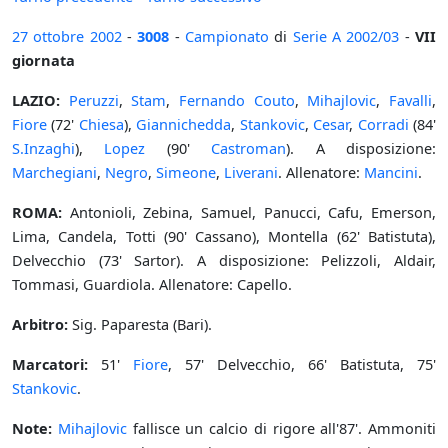
27 ottobre
2002
-
3008
-
Campionato
di
Serie A
2002/03
-
VII
giornata
LAZIO:
Peruzzi
,
Stam
,
Fernando Couto
,
Mihajlovic
,
Favalli
,
Fiore
(72'
Chiesa
),
Giannichedda
,
Stankovic
,
Cesar
,
Corradi
(84'
S.Inzaghi
),
Lopez
(90'
Castroman
). A disposizione:
Marchegiani
,
Negro
,
Simeone
,
Liverani
. Allenatore:
Mancini
.
ROMA:
Antonioli, Zebina, Samuel, Panucci, Cafu, Emerson,
Lima, Candela, Totti (90' Cassano), Montella (62' Batistuta),
Delvecchio (73' Sartor). A disposizione: Pelizzoli, Aldair,
Tommasi, Guardiola. Allenatore: Capello.
Arbitro:
Sig. Paparesta (Bari).
Marcatori:
51'
Fiore
, 57' Delvecchio, 66' Batistuta, 75'
Stankovic
.
Note:
Mihajlovic
fallisce un calcio di rigore all'87'. Ammoniti