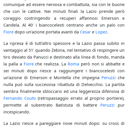
comunque ad essere nervosa e combattuta, sia con le buone
che con le cattive. Nei minuti finali la Lazio prende però
coraggio costringendo a recuperi affannosi Emerson e
Candela. Al 40' i biancocelesti centrano anche un palo con
Fiore
dopo un'azione portata avanti da
Cesar
e
Lopez
.
La ripresa è di tutt'altro spessore e la Lazio passa subito in
vantaggio al 51' quando Zebina, nel tentativo di respingere un
tiro deviato da Panucci e destinato alla linea di fondo, manda
la palla a
Fiore
che realizza. La
Roma
però non si abbatte e
sei minuti dopo riesce a raggiungere i biancocelesti con
un'azione di Emerson e Montella che impegna
Peruzzi
che
nulla può sulla successiva ribattuta di Delvecchio. La partita
sembra finalmente sbloccarsi ed una leggerezza difensiva di
Fernando Couto
(retropassaggio errato al proprio portiere),
permette al subentrato Batistuta di battere
Peruzzi
pur
incespicando.
La Lazio riesce a pareggiare nove minuti dopo: su cross di