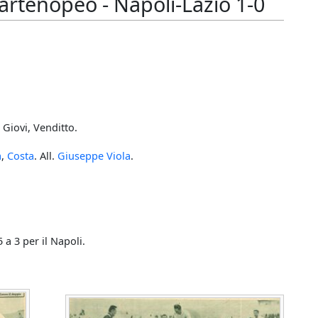
rtenopeo - Napoli-Lazio 1-0
, Giovi, Venditto.
a
,
Costa
. All.
Giuseppe Viola
.
a 3 per il Napoli.