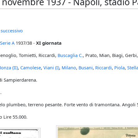
novembre 1937 - Napoli, stadio Pa
 successivo
Serie A
1937/38 -
XI giornata
Fenoglio, Tomietti, Riccardi,
Buscaglia C.
, Prato, Mian, Biagi, Gerbi
onza (II)
,
Camolese
,
Viani (I)
,
Milano
,
Busani
,
Riccardi
,
Piola
,
Stell
 di Sampierdarena.
.
elo plumbeo, terreno pesante. Forte vento di tramontana. Angoli 5 
o Lire 55.000.