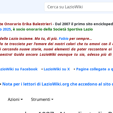
e Onorario Erika Balestrieri
- Dal 2007 il primo sito enciclopedi
io
2025
, è socio onorario della Società Sportiva Lazio
della Lazio insieme. Ma tu, di più.
Fabio
per sempre...
a te tracciata per l'amore dei nostri colori che tu amavi con i
 cercando nuove storie, nuovi elementi da poter raccontare ai le
estro! Guida ancora LazioWiki ovunque tu sia, adesso più di p
azioWiki su Facebook
•
LazioWiki su X
•
Pagine collegate a 
•
Nota per i lettori di LazioWiki.org che accedono al sito 
Azioni
Strumenti