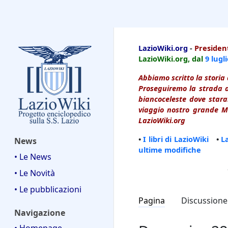
LazioWiki
LazioWiki.org
-
President
LazioWiki.org, dal
9 lugl
Abbiamo scritto la storia 
Proseguiremo la strada d
biancoceleste dove starai
viaggio nostro grande Ma
LazioWiki.org
•
I libri di LazioWiki
•
L
News
ultime modifiche
• Le News
• Le Novità
• Le pubblicazioni
Pagina
Discussione
Navigazione