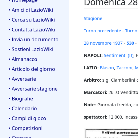
Domenica 28 
• Homepage
• Amici di LazioWiki
Stagione
• Cerca su LazioWiki
• Contatta LazioWiki
Turno precedente
-
Turno
• Invia un documento
28 novembre
1937
-
530
-
• Sostieni LazioWiki
NAPOLI:
Sentimenti (II)
, 
• Almanacco
LAZIO:
Blason
,
Zacconi
,
M
• Articolo del giorno
• Avversarie
Arbitro:
sig. Ciamberlini
• Avversarie stagione
Marcatori:
26' st Venditto
• Biografie
Note:
Giornata fredda, ci
• Calendario
spettatori:
12.000, incass
• Campi di gioco
• Competizioni
• Cronaca