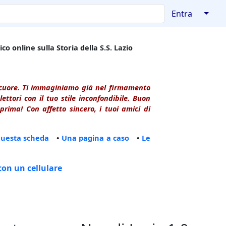
↓
Entra
co online sulla Storia della S.S. Lazio
l cuore. Ti immaginiamo già nel firmamento
ttori con il tuo stile inconfondibile. Buon
rima! Con affetto sincero, i tuoi amici di
questa scheda
•
Una pagina a caso
•
Le
con un cellulare