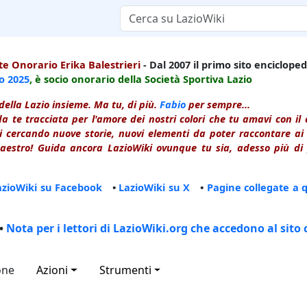
e Onorario Erika Balestrieri
- Dal 2007 il primo sito enciclopedi
io
2025
, è socio onorario della Società Sportiva Lazio
della Lazio insieme. Ma tu, di più.
Fabio
per sempre...
a te tracciata per l'amore dei nostri colori che tu amavi con i
 cercando nuove storie, nuovi elementi da poter raccontare ai le
estro! Guida ancora LazioWiki ovunque tu sia, adesso più di p
azioWiki su Facebook
•
LazioWiki su X
•
Pagine collegate a 
•
Nota per i lettori di LazioWiki.org che accedono al sito 
one
Azioni
Strumenti