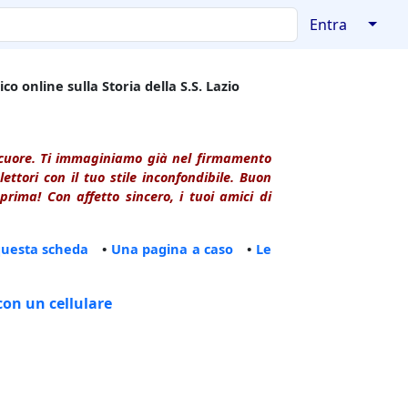
↓
Entra
co online sulla Storia della S.S. Lazio
l cuore. Ti immaginiamo già nel firmamento
ttori con il tuo stile inconfondibile. Buon
rima! Con affetto sincero, i tuoi amici di
questa scheda
•
Una pagina a caso
•
Le
con un cellulare