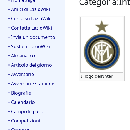
Categoria
:
In
• Homepage
• Amici di LazioWiki
• Cerca su LazioWiki
• Contatta LazioWiki
• Invia un documento
• Sostieni LazioWiki
• Almanacco
• Articolo del giorno
• Avversarie
Il logo dell'Inter
• Avversarie stagione
• Biografie
• Calendario
• Campi di gioco
• Competizioni
• Cronaca