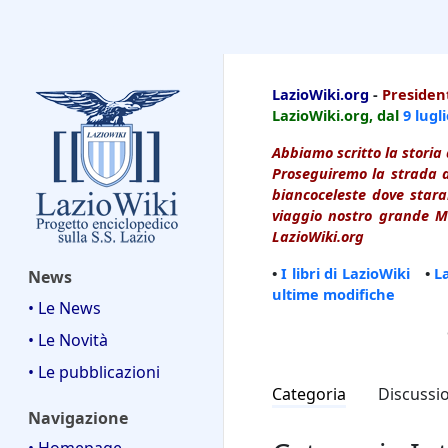
LazioWiki
LazioWiki.org
-
President
LazioWiki.org, dal
9 lugl
Abbiamo scritto la storia 
Proseguiremo la strada d
biancoceleste dove starai
viaggio nostro grande Ma
LazioWiki.org
•
I libri di LazioWiki
•
L
News
ultime modifiche
• Le News
• Le Novità
• Le pubblicazioni
Categoria
Discussi
Navigazione