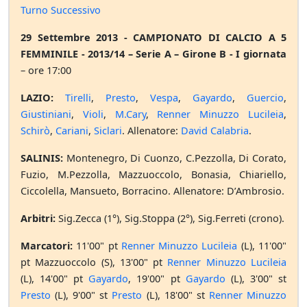
Turno Successivo
29 Settembre 2013 - CAMPIONATO DI CALCIO A 5
FEMMINILE - 2013/14 – Serie A – Girone B - I giornata
– ore 17:00
LAZIO:
Tirelli
,
Presto
,
Vespa
,
Gayardo
,
Guercio
,
Giustiniani
,
Violi
,
M.Cary
,
Renner Minuzzo Lucileia
,
Schirò
,
Cariani
,
Siclari
. Allenatore:
David Calabria
.
SALINIS:
Montenegro, Di Cuonzo, C.Pezzolla, Di Corato,
Fuzio, M.Pezzolla, Mazzuoccolo, Bonasia, Chiariello,
Ciccolella, Mansueto, Borracino. Allenatore: D’Ambrosio.
Arbitri:
Sig.Zecca (1°), Sig.Stoppa (2°), Sig.Ferreti (crono).
Marcatori:
11'00" pt
Renner Minuzzo Lucileia
(L), 11'00"
pt Mazzuoccolo (S), 13'00" pt
Renner Minuzzo Lucileia
(L), 14'00" pt
Gayardo
, 19'00" pt
Gayardo
(L), 3'00" st
Presto
(L), 9'00" st
Presto
(L), 18'00" st
Renner Minuzzo