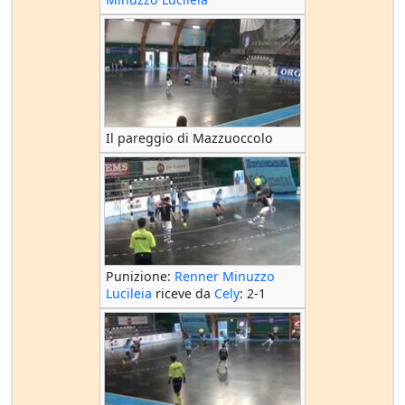
Il pareggio di Mazzuoccolo
Punizione:
Renner Minuzzo
Lucileia
riceve da
Cely
: 2-1