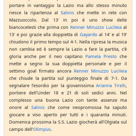
portare in vantaggio la Lazio ma allo stesso minuto
riesce la ripartenza al
Salinis
che mette in rete con
Mazzuoccolo. Dal 13' in poi è uno show delle
biancocelesti che prima con
Renner Minuzzo Lucileia
al
13' e poi grazie alla doppietta di
Gayardo
al 14' e al 19'
chiudono il primo tempo sul 4-1. Nella ripresa la musica
non cambia ed è sempre la Lazio a fare la partita, c’è
gloria anche per il neo capitano
Pamela Presto
che
mette a segno la sua doppietta personale e per il
settimo goal firmato ancora
Renner Minuzzo Lucileia
che chiude la partita sul punteggio finale di 7-1. Da
segnalare l’esordio per la giovanissima
Arianna Tirelli
,
portiere dell’Under 18 e 21 di soli sedici anni. Nel
complesso una buona Lazio con tante assenze ma
onore al
Salinis
che come neopromossa ha saputo
giocare a viso aperto per tutti e i quaranta minuti.
Domenica prossima la S.S. Lazio giocherà all’Olgiata sul
campo dell’
Olimpus
.