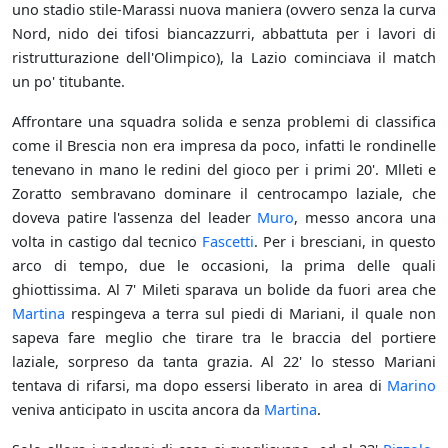
uno stadio stile-Marassi nuova maniera (ovvero senza la curva
Nord, nido dei tifosi biancazzurri, abbattuta per i lavori di
ristrutturazione dell'Olimpico), la Lazio cominciava il match
un po' titubante.
Affrontare una squadra solida e senza problemi di classifica
come il Brescia non era impresa da poco, infatti le rondinelle
tenevano in mano le redini del gioco per i primi 20'. Mlleti e
Zoratto sembravano dominare il centrocampo laziale, che
doveva patire l'assenza del leader
Muro
, messo ancora una
volta in castigo dal tecnico
Fascetti
. Per i bresciani, in questo
arco di tempo, due le occasioni, la prima delle quali
ghiottissima. Al 7' Mileti sparava un bolide da fuori area che
Martina
respingeva a terra sul piedi di Mariani, il quale non
sapeva fare meglio che tirare tra le braccia del portiere
laziale, sorpreso da tanta grazia. Al 22' lo stesso Mariani
tentava di rifarsi, ma dopo essersi liberato in area di
Marino
veniva anticipato in uscita ancora da
Martina
.