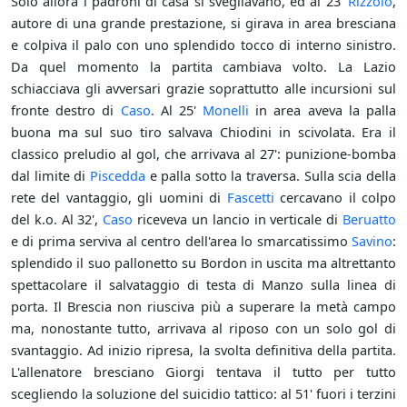
Solo allora i padroni di casa si svegliavano, ed al 23'
Rizzolo
,
autore di una grande prestazione, si girava in area bresciana
e colpiva il palo con uno splendido tocco di interno sinistro.
Da quel momento la partita cambiava volto. La Lazio
schiacciava gli avversari grazie soprattutto alle incursioni sul
fronte destro di
Caso
. Al 25'
Monelli
in area aveva la palla
buona ma sul suo tiro salvava Chiodini in scivolata. Era il
classico preludio al gol, che arrivava al 27': punizione-bomba
dal limite di
Piscedda
e palla sotto la traversa. Sulla scia della
rete del vantaggio, gli uomini di
Fascetti
cercavano il colpo
del k.o. Al 32',
Caso
riceveva un lancio in verticale di
Beruatto
e di prima serviva al centro dell'area lo smarcatissimo
Savino
:
splendido il suo pallonetto su Bordon in uscita ma altrettanto
spettacolare il salvataggio di testa di Manzo sulla linea di
porta. Il Brescia non riusciva più a superare la metà campo
ma, nonostante tutto, arrivava al riposo con un solo gol di
svantaggio. Ad inizio ripresa, la svolta definitiva della partita.
L'allenatore bresciano Giorgi tentava il tutto per tutto
scegliendo la soluzione del suicidio tattico: al 51' fuori i terzini