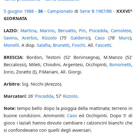
5 giugno
1988
-
36
-
Campionato
di
Serie B
1987/88
-
XXXVI^
GIORNATA
LAZIO:
Martina
,
Marino
,
Beruatto
,
Pin
,
Piscedda
,
Camolese
,
Savino
,
Acerbis
,
Rizzolo
(75'
Galderisi
),
Caso
(78'
Muro
),
Monelli
. A disp.
Salafia
,
Brunetti
,
Foschi
. All.
Fascetti
.
BRESCIA:
Bordon, Testoni (52' Boninsegna), M.Manzo (52'
Beccalossi), Mileti, Chiodini, Argentesi, Occhipinti,
Bonometti
,
Iorio, Zoratto (I), P.Mariani. All. Giorgi.
Arbitro:
Sig. Nicchi (Arezzo).
Marcatori:
26'
Piscedda
, 57'
Rizzolo
.
Note:
tempo bello dopo la pioggia della mattinata; terreno in
buone condizioni. Ammoniti:
Caso
ed Occhipinti. Dopo 5' di
gioco i laziali hanno dovuto cambiare i calzoncini bianchi che
si confondevano con quelli degli avversari.