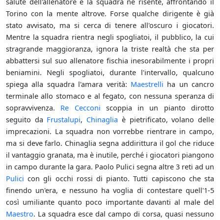
salute dell'allenatore e la squadra ne risente, affrontando il
Torino con la mente altrove. Forse qualche dirigente è già
stato avvisato, ma si cerca di tenere all'oscuro i giocatori.
Mentre la squadra rientra negli spogliatoi, il pubblico, la cui
stragrande maggioranza, ignora la triste realtà che sta per
abbattersi sul suo allenatore fischia inesorabilmente i propri
beniamini. Negli spogliatoi, durante l'intervallo, qualcuno
spiega alla squadra l'amara verità:
Maestrelli
ha un cancro
terminale allo stomaco e al fegato, con nessuna speranza di
sopravvivenza.
Re Cecconi
scoppia in un pianto dirotto
seguito da
Frustalupi
,
Chinaglia
è pietrificato, volano delle
imprecazioni. La squadra non vorrebbe rientrare in campo,
ma si deve farlo. Chinaglia segna addirittura il gol che riduce
il vantaggio granata, ma è inutile, perché i giocatori piangono
in campo durante la gara. Paolo Pulici segna altre 3 reti ad un
Pulici
con gli occhi rossi di pianto. Tutti capiscono che sta
finendo un'era, e nessuno ha voglia di contestare quell'1-5
così umiliante quanto poco importante davanti al male del
Maestro
. La squadra esce dal campo di corsa, quasi nessuno