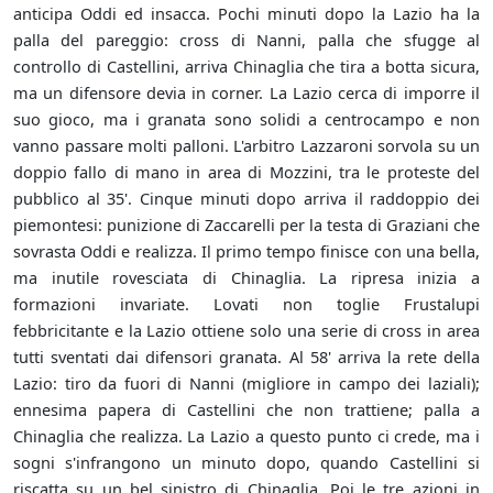
anticipa Oddi ed insacca. Pochi minuti dopo la Lazio ha la
palla del pareggio: cross di Nanni, palla che sfugge al
controllo di Castellini, arriva Chinaglia che tira a botta sicura,
ma un difensore devia in corner. La Lazio cerca di imporre il
suo gioco, ma i granata sono solidi a centrocampo e non
vanno passare molti palloni. L'arbitro Lazzaroni sorvola su un
doppio fallo di mano in area di Mozzini, tra le proteste del
pubblico al 35'. Cinque minuti dopo arriva il raddoppio dei
piemontesi: punizione di Zaccarelli per la testa di Graziani che
sovrasta Oddi e realizza. Il primo tempo finisce con una bella,
ma inutile rovesciata di Chinaglia. La ripresa inizia a
formazioni invariate. Lovati non toglie Frustalupi
febbricitante e la Lazio ottiene solo una serie di cross in area
tutti sventati dai difensori granata. Al 58' arriva la rete della
Lazio: tiro da fuori di Nanni (migliore in campo dei laziali);
ennesima papera di Castellini che non trattiene; palla a
Chinaglia che realizza. La Lazio a questo punto ci crede, ma i
sogni s'infrangono un minuto dopo, quando Castellini si
riscatta su un bel sinistro di Chinaglia. Poi le tre azioni in