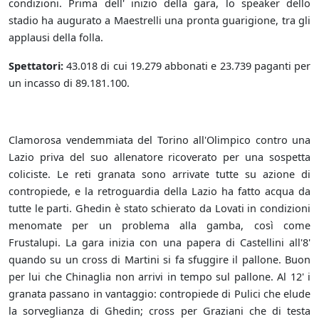
condizioni. Prima dell' inizio della gara, lo speaker dello
stadio ha augurato a Maestrelli una pronta guarigione, tra gli
applausi della folla.
Spettatori:
43.018 di cui 19.279 abbonati e 23.739 paganti per
un incasso di 89.181.100.
Clamorosa vendemmiata del Torino all'Olimpico contro una
Lazio priva del suo allenatore ricoverato per una sospetta
coliciste. Le reti granata sono arrivate tutte su azione di
contropiede, e la retroguardia della Lazio ha fatto acqua da
tutte le parti. Ghedin è stato schierato da Lovati in condizioni
menomate per un problema alla gamba, così come
Frustalupi. La gara inizia con una papera di Castellini all'8'
quando su un cross di Martini si fa sfuggire il pallone. Buon
per lui che Chinaglia non arrivi in tempo sul pallone. Al 12' i
granata passano in vantaggio: contropiede di Pulici che elude
la sorveglianza di Ghedin; cross per Graziani che di testa