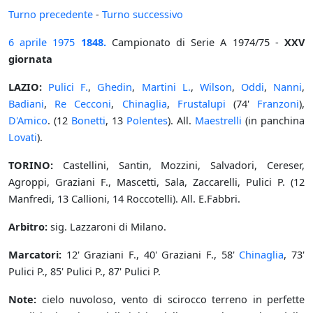
Turno precedente
-
Turno successivo
6 aprile
1975
1848.
Campionato di Serie A 1974/75 -
XXV
giornata
LAZIO:
Pulici F.
,
Ghedin
,
Martini L.
,
Wilson
,
Oddi
,
Nanni
,
Badiani
,
Re Cecconi
,
Chinaglia
,
Frustalupi
(74'
Franzoni
),
D'Amico
. (12
Bonetti
, 13
Polentes
). All.
Maestrelli
(in panchina
Lovati
).
TORINO:
Castellini, Santin, Mozzini, Salvadori, Cereser,
Agroppi, Graziani F., Mascetti, Sala, Zaccarelli, Pulici P. (12
Manfredi, 13 Callioni, 14 Roccotelli). All. E.Fabbri.
Arbitro:
sig. Lazzaroni di Milano.
Marcatori:
12' Graziani F., 40' Graziani F., 58'
Chinaglia
, 73'
Pulici P., 85' Pulici P., 87' Pulici P.
Note:
cielo nuvoloso, vento di scirocco terreno in perfette