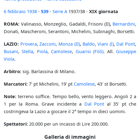
6 febbraio
1938
-
539
-
Serie A
1937/38 -
XIX giornata
ROMA:
Valinasso, Monzeglio, Gadaldi, Frisoni (II),
Bernardini
,
Donati, Mascheroni, Serantoni, Michelini, Subinaghi, Borsetti.
LAZIO:
Provera
,
Zacconi
,
Monza (II)
,
Baldo
,
Viani (I)
,
Dal Pont
,
Busani
,
Stella
,
Piola
,
Camolese
,
Guarisi (Filó)
. All.
Giuseppe
Viola
.
Arbitro:
sig. Barlassina di Milano.
Marcatori:
7' pt Michelini, 19' pt
Camolese
, 43' st Borsetti.
Note:
terreno soffice. Tempo bello, vento leggero. Angoli 2 a
1 per la Roma. Grave incidente a
Dal Pont
al 35' pt che
costringeva la Lazio a giocare il 2° tempo in dieci uomini.
Spettatori:
20.000 per un incasso di Lire 200.000.
Galleria di immagini