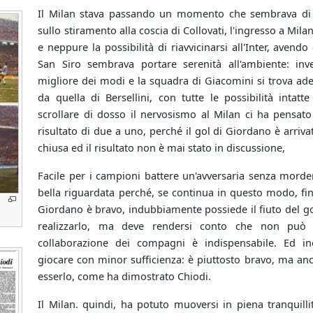
Il Milan stava passando un momento che sembrava di 
sullo stiramento alla coscia di Collovati, l'ingresso a Milane
e neppure la possibilità di riavvicinarsi all'Inter, avend
San Siro sembrava portare serenità all'ambiente: inv
migliore dei modi e la squadra di Giacomini si trova ad
da quella di Bersellini, con tutte le possibilità intat
scrollare di dosso il nervosismo al Milan ci ha pensato
risultato di due a uno, perché il gol di Giordano è arriva
chiusa ed il risultato non è mai stato in discussione,
Facile per i campioni battere un'avversaria senza morde
bella riguardata perché, se continua in questo modo, fini
Giordano è bravo, indubbiamente possiede il fiuto del gol
realizzarlo, ma deve rendersi conto che non può 
collaborazione dei compagni è indispensabile. Ed in
giocare con minor sufficienza: è piuttosto bravo, ma an
esserlo, come ha dimostrato Chiodi.
Il Milan. quindi, ha potuto muoversi in piena tranquill