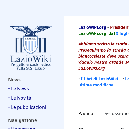
LazioWiki
LazioWiki.org
-
President
LazioWiki.org, dal
9 lugl
Abbiamo scritto la storia 
Proseguiremo la strada d
biancoceleste dove starai
viaggio nostro grande Ma
LazioWiki.org
•
I libri di LazioWiki
•
L
News
ultime modifiche
• Le News
• Le Novità
• Le pubblicazioni
Pagina
Discussione
Navigazione