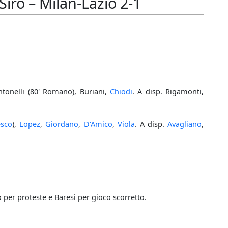
iro – Milan-Lazio 2-1
ntonelli (80' Romano), Buriani,
Chiodi
. A disp. Rigamonti,
esco
),
Lopez
,
Giordano
,
D'Amico
,
Viola
. A disp.
Avagliano
,
per proteste e Baresi per gioco scorretto.