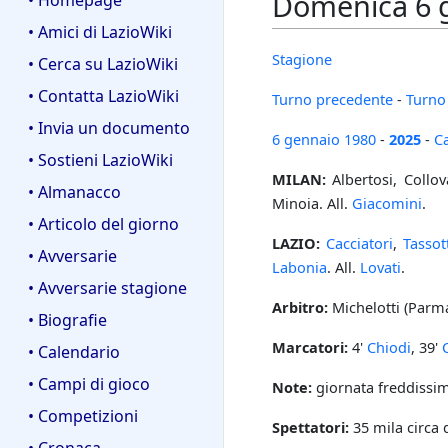
Domenica 6 ge
• Homepage
• Amici di LazioWiki
Stagione
• Cerca su LazioWiki
• Contatta LazioWiki
Turno precedente
-
Turno
• Invia un documento
6 gennaio
1980
-
2025
-
C
• Sostieni LazioWiki
MILAN:
Albertosi, Collova
• Almanacco
Minoia. All.
Giacomini
.
• Articolo del giorno
LAZIO:
Cacciatori
,
Tassot
• Avversarie
Labonia
. All.
Lovati
.
• Avversarie stagione
Arbitro:
Michelotti (Parma
• Biografie
Marcatori:
4'
Chiodi
, 39'
• Calendario
• Campi di gioco
Note:
giornata freddissim
• Competizioni
Spettatori:
35 mila circa 
• Cronaca