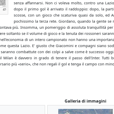
senza affannarsi. Non ci voleva molto, contro una Lazio 
dopo il primo gol è arrivato il raddoppio: dopo, la part
scosse, con un gioco che scaturiva quasi da solo, ed 
pochissimo la terza rete. Giordano, quando la gente se 
tava più. Insomma, un pomeriggio di assoluta tranquillità per i
dere soltanto se il volume di gioco e la tenuta dei rossoneri saranno
nell'economia di un intero campionato non hanno una importanza 
ome questa Lazio. E' giusto che Giacomini e compagni siano so
e saranno combattute con dei colpi a salve come è successo oggi. E
 il Milan è davvero in grado di tenere il passo dell'Inter. Tutt
sario più «serio», che non regali il gol e tenga il campo con minor
Galleria di immagini