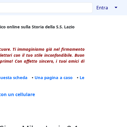
↓
Entra
co online sulla Storia della S.S. Lazio
l cuore. Ti immaginiamo già nel firmamento
ttori con il tuo stile inconfondibile. Buon
rima! Con affetto sincero, i tuoi amici di
questa scheda
•
Una pagina a caso
•
Le
con un cellulare