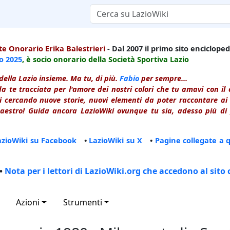
e Onorario Erika Balestrieri
- Dal 2007 il primo sito enciclopedi
io
2025
, è socio onorario della Società Sportiva Lazio
della Lazio insieme. Ma tu, di più.
Fabio
per sempre...
a te tracciata per l'amore dei nostri colori che tu amavi con i
 cercando nuove storie, nuovi elementi da poter raccontare ai le
estro! Guida ancora LazioWiki ovunque tu sia, adesso più di p
azioWiki su Facebook
•
LazioWiki su X
•
Pagine collegate a 
•
Nota per i lettori di LazioWiki.org che accedono al sito 
Azioni
Strumenti