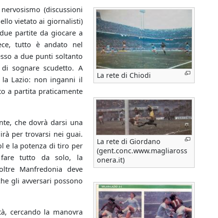
nervosismo (discussioni
llo vietato ai giornalisti)
o due partite da giocare a
ece, tutto è andato nel
esso a due punti soltanto
te di sognare scudetto. A
La rete di Chiodi
 la Lazio: non inganni il
to a partita praticamente
nte, che dovrà darsi una
rà per trovarsi nei guai.
La rete di Giordano
 e la potenza di tiro per
(gent.conc.www.magliaross
fare tutto da solo, la
onera.it)
oltre Manfredonia deve
che gli avversari possono
ità, cercando la manovra