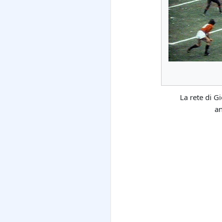
La rete di G
a