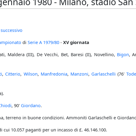
nnaio 1980 - Milano, stadio San S
 successivo
ampionato
di
Serie A
1979/80
-
XV giornata
ti, Maldera (III), De Vecchi, Bet, Baresi (II), Novellino,
Bigon
, A
ti
,
Citterio
,
Wilson
,
Manfredonia
,
Manzoni
,
Garlaschelli
(76'
Tod
).
Chiodi
, 90'
Giordano
.
a, terreno in buone condizioni. Ammoniti Garlaschelli e Giordano 
di cui 10.057 paganti per un incasso di £. 46.146.100.