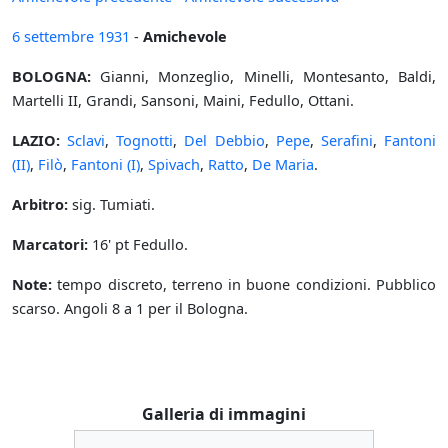
6 settembre
1931
-
Amichevole
BOLOGNA:
Gianni, Monzeglio, Minelli, Montesanto, Baldi,
Martelli II, Grandi, Sansoni, Maini, Fedullo, Ottani.
LAZIO:
Sclavi
,
Tognotti
,
Del Debbio
,
Pepe
,
Serafini
,
Fantoni
(II)
,
Filò
,
Fantoni (I)
,
Spivach
,
Ratto
,
De Maria
.
Arbitro:
sig. Tumiati.
Marcatori:
16' pt Fedullo.
Note:
tempo discreto, terreno in buone condizioni. Pubblico
scarso. Angoli 8 a 1 per il Bologna.
Galleria di immagini