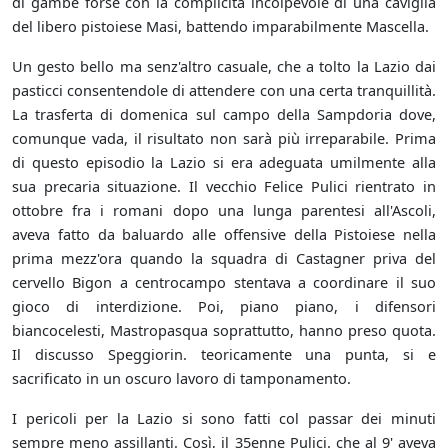
di gambe forse con la complicità incolpevole di una caviglia
del libero pistoiese Masi, battendo imparabilmente Mascella.
Un gesto bello ma senz'altro casuale, che a tolto la Lazio dai
pasticci consentendole di attendere con una certa tranquillità.
La trasferta di domenica sul campo della Sampdoria dove,
comunque vada, il risultato non sarà più irreparabile. Prima
di questo episodio la Lazio si era adeguata umilmente alla
sua precaria situazione. Il vecchio Felice Pulici rientrato in
ottobre fra i romani dopo una lunga parentesi all'Ascoli,
aveva fatto da baluardo alle offensive della Pistoiese nella
prima mezz'ora quando la squadra di Castagner priva del
cervello Bigon a centrocampo stentava a coordinare il suo
gioco di interdizione. Poi, piano piano, i difensori
biancocelesti, Mastropasqua soprattutto, hanno preso quota.
Il discusso Speggiorin. teoricamente una punta, si e
sacrificato in un oscuro lavoro di tamponamento.
I pericoli per la Lazio si sono fatti col passar dei minuti
sempre meno assillanti. Così, il 35enne Pulici. che al 9' aveva