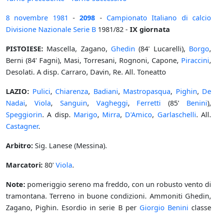
8 novembre
1981
-
2098
-
Campionato Italiano di calcio
Divisione Nazionale Serie B
1981/82 -
IX giornata
PISTOIESE:
Mascella, Zagano,
Ghedin
(84' Lucarelli),
Borgo
,
Berni (84' Fagni), Masi, Torresani, Rognoni, Capone,
Piraccini
,
Desolati. A disp. Carraro, Davin, Re. All. Toneatto
LAZIO:
Pulici
,
Chiarenza
,
Badiani
,
Mastropasqua
,
Pighin
,
De
Nadai
,
Viola
,
Sanguin
,
Vagheggi
,
Ferretti
(85'
Benini
),
Speggiorin
. A disp.
Marigo
,
Mirra
,
D'Amico
,
Garlaschelli
. All.
Castagner
.
Arbitro:
Sig. Lanese (Messina).
Marcatori:
80'
Viola
.
Note:
pomeriggio sereno ma freddo, con un robusto vento di
tramontana. Terreno in buone condizioni. Ammoniti Ghedin,
Zagano, Pighin. Esordio in serie B per
Giorgio Benini
classe