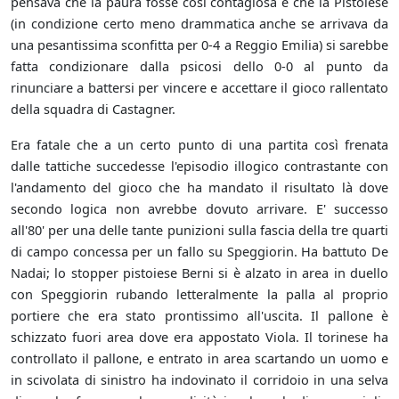
pensava che la paura fosse così contagiosa e che la Pistoiese
(in condizione certo meno drammatica anche se arrivava da
una pesantissima sconfitta per 0-4 a Reggio Emilia) si sarebbe
fatta condizionare dalla psicosi dello 0-0 al punto da
rinunciare a battersi per vincere e accettare il gioco rallentato
della squadra di Castagner.
Era fatale che a un certo punto di una partita così frenata
dalle tattiche succedesse l'episodio illogico contrastante con
l'andamento del gioco che ha mandato il risultato là dove
secondo logica non avrebbe dovuto arrivare. E' successo
all'80' per una delle tante punizioni sulla fascia della tre quarti
di campo concessa per un fallo su Speggiorin. Ha battuto De
Nadai; lo stopper pistoiese Berni si è alzato in area in duello
con Speggiorin rubando letteralmente la palla al proprio
portiere che era stato prontissimo all'uscita. Il pallone è
schizzato fuori area dove era appostato Viola. Il torinese ha
controllato il pallone, e entrato in area scartando un uomo e
in scivolata di sinistro ha indovinato il corridoio in una selva