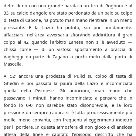
detto di no con una grande parata a un tiro di Rognoni e al
33' su calcio d'angolo era stato perdonato da un palo su colpo
di testa di Capone, ha potuto man mano rientrare in un meno
pressante. E la Lazio ha potuto, sia pur timidamente.
affacciarsi nell'area avversaria sfiorando addirittura il gran
colpo al 42' quando l'arbitro Lanese non si è avveduto —
chissà come — di un vistoso spostamento a braccia di
Vagheggi da parte di Zagano a pochi metri dalla porta di
Mascella.
Al 52' ancora una prodezza di Pulici su colpo di testa di
Ghedin e poi passata la paura della Lazio e incominciata
quella della Pistoiese. Gli arancioni, man mano che
passavano 1 minuti, hanno incominciato a pensare che in
fondo lo 0-0 non sarebbe stato disonorevole, e la loro
pressione da sempre caotica si è fatta progressivamente più
molle, meno convinta, con frequenti alleggerimenti indietro
per il portiere. In questa atmosfera di non gioco e di ansiosa
attesa della linee è capitato l'episodio descritto che ha