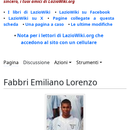
sincero, i tuoi amici di LazioWiki.org
•
I libri di LazioWiki
•
LazioWiki su Facebook
•
LazioWiki su X
•
Pagine collegate a questa
scheda
•
Una pagina a caso
•
Le ultime modifiche
•
Nota per i lettori di LazioWiki.org che
accedono al sito con un cellulare
Pagina
Discussione
Azioni
Strumenti
Fabbri Emiliano Lorenzo