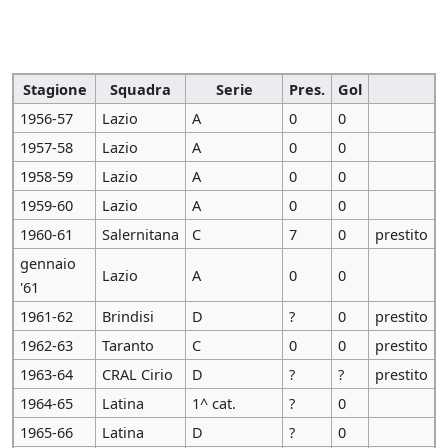
Stagione
Squadra
Serie
Pres.
Gol
1956-57
Lazio
A
0
0
1957-58
Lazio
A
0
0
1958-59
Lazio
A
0
0
1959-60
Lazio
A
0
0
1960-61
Salernitana
C
7
0
prestito
gennaio
Lazio
A
0
0
'61
1961-62
Brindisi
D
?
0
prestito
1962-63
Taranto
C
0
0
prestito
1963-64
CRAL Cirio
D
?
?
prestito
1964-65
Latina
1^ cat.
?
0
1965-66
Latina
D
?
0