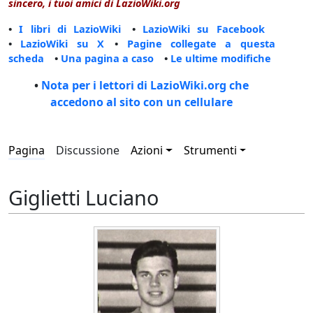
sincero, i tuoi amici di LazioWiki.org
•
I libri di LazioWiki
•
LazioWiki su Facebook
•
LazioWiki su X
•
Pagine collegate a questa
scheda
•
Una pagina a caso
•
Le ultime modifiche
•
Nota per i lettori di LazioWiki.org che
accedono al sito con un cellulare
Pagina
Discussione
Azioni
Strumenti
Giglietti Luciano