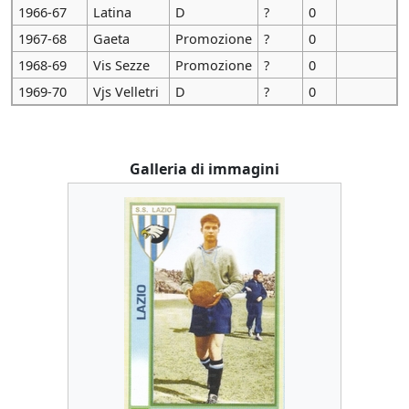
1966-67
Latina
D
?
0
1967-68
Gaeta
Promozione
?
0
1968-69
Vis Sezze
Promozione
?
0
1969-70
Vjs Velletri
D
?
0
Galleria di immagini