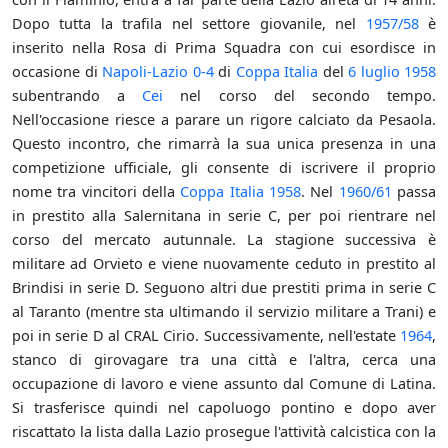
Dopo tutta la trafila nel settore giovanile, nel
1957/58
è
inserito nella Rosa di Prima Squadra con cui esordisce in
occasione di
Napoli-Lazio 0-4
di
Coppa Italia
del
6 luglio
1958
subentrando a
Cei
nel corso del secondo tempo.
Nell'occasione riesce a parare un rigore calciato da Pesaola.
Questo incontro, che rimarrà la sua unica presenza in una
competizione ufficiale, gli consente di iscrivere il proprio
nome tra vincitori della
Coppa Italia
1958
. Nel
1960/61
passa
in prestito alla Salernitana in serie C, per poi rientrare nel
corso del mercato autunnale. La stagione successiva è
militare ad Orvieto e viene nuovamente ceduto in prestito al
Brindisi in serie D. Seguono altri due prestiti prima in serie C
al Taranto (mentre sta ultimando il servizio militare a Trani) e
poi in serie D al CRAL Cirio. Successivamente, nell'estate
1964
,
stanco di girovagare tra una città e l'altra, cerca una
occupazione di lavoro e viene assunto dal Comune di Latina.
Si trasferisce quindi nel capoluogo pontino e dopo aver
riscattato la lista dalla Lazio prosegue l'attività calcistica con la