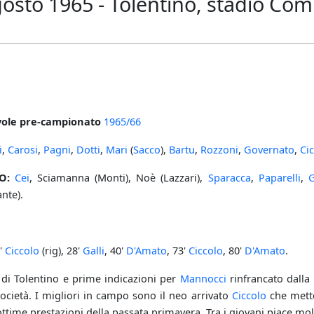
osto 1965 - Tolentino, stadio Com
ole pre-campionato
1965/66
i
,
Carosi
,
Pagni
,
Dotti
,
Mari
(
Sacco
),
Bartu
,
Rozzoni
,
Governato
,
Ci
O:
Cei
, Sciamanna (Monti), Noè (Lazzari),
Sparacca
,
Paparelli
,
G
nte).
0'
Ciccolo
(rig), 28'
Galli
, 40'
D'Amato
, 73'
Ciccolo
, 80'
D'Amato
.
o di Tolentino e prime indicazioni per
Mannocci
rinfrancato dalla
Società. I migliori in campo sono il neo arrivato
Ciccolo
che mette
ottime prestazioni della passata primavera. Tra i giovani piace mo