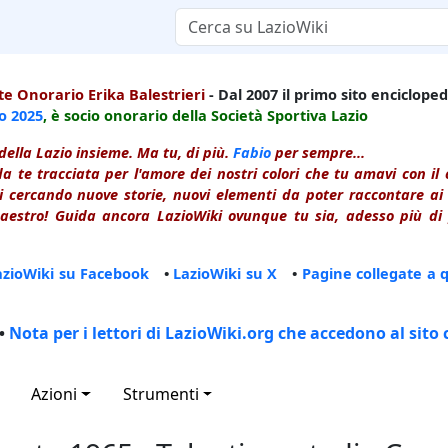
e Onorario Erika Balestrieri
- Dal 2007 il primo sito enciclopedi
io
2025
, è socio onorario della Società Sportiva Lazio
della Lazio insieme. Ma tu, di più.
Fabio
per sempre...
a te tracciata per l'amore dei nostri colori che tu amavi con i
 cercando nuove storie, nuovi elementi da poter raccontare ai le
estro! Guida ancora LazioWiki ovunque tu sia, adesso più di p
azioWiki su Facebook
•
LazioWiki su X
•
Pagine collegate a 
•
Nota per i lettori di LazioWiki.org che accedono al sito 
Azioni
Strumenti