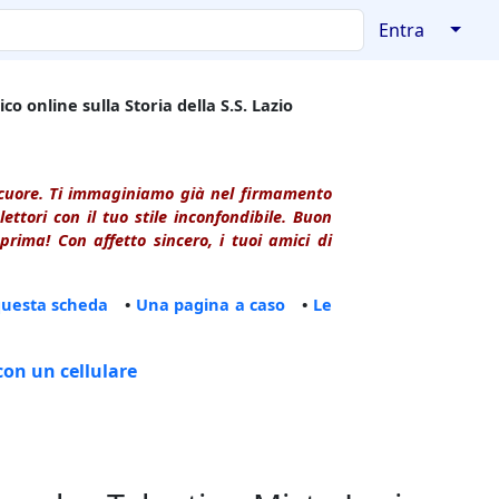
↓
Entra
co online sulla Storia della S.S. Lazio
l cuore. Ti immaginiamo già nel firmamento
ttori con il tuo stile inconfondibile. Buon
rima! Con affetto sincero, i tuoi amici di
questa scheda
•
Una pagina a caso
•
Le
con un cellulare