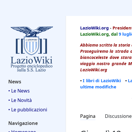
LazioWiki
LazioWiki.org
-
President
LazioWiki.org, dal
9 lugl
Abbiamo scritto la storia 
Proseguiremo la strada d
biancoceleste dove starai
viaggio nostro grande Ma
LazioWiki.org
•
I libri di LazioWiki
•
L
News
ultime modifiche
• Le News
• Le Novità
• Le pubblicazioni
Pagina
Discussione
Navigazione