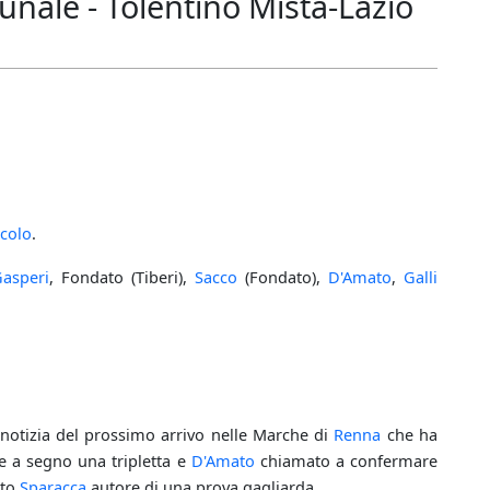
unale - Tolentino Mista-Lazio
ccolo
.
asperi
, Fondato (Tiberi),
Sacco
(Fondato),
D'Amato
,
Galli
 notizia del prossimo arrivo nelle Marche di
Renna
che ha
 a segno una tripletta e
D'Amato
chiamato a confermare
lto
Sparacca
autore di una prova gagliarda.