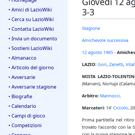
Giovedì 12 ag
• Homepage
3-3
• Amici di LazioWiki
• Cerca su LazioWiki
Stagione
• Contatta LazioWiki
• Invia un documento
Amichevole successiva
• Sostieni LazioWiki
12 agosto
1965
-
Amichev
• Almanacco
LAZIO:
Gori
,
Zanetti
,
Vital
• Articolo del giorno
MISTA LAZIO-TOLENTIN
• Avversarie
(Mariani), Norlupi (Calama
• Avversarie stagione
Arbitro:
Mannocci
.
• Biografie
• Calendario
Marcatori:
14'
Ciccolo
, 2
• Campi di gioco
Prima partitella nel ritir
• Competizioni
trovato l'accordo con la 
con la nuova stagione le 
• Cronaca