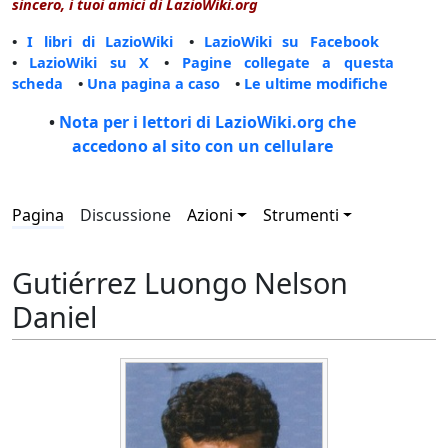
sincero, i tuoi amici di LazioWiki.org
•
I libri di LazioWiki
•
LazioWiki su Facebook
•
LazioWiki su X
•
Pagine collegate a questa
scheda
•
Una pagina a caso
•
Le ultime modifiche
•
Nota per i lettori di LazioWiki.org che
accedono al sito con un cellulare
Pagina
Discussione
Azioni
Strumenti
Gutiérrez Luongo Nelson
Daniel