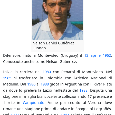
Nelson Daniel Gutiérrez
Luongo
Difensore, nato a Montevideo (Uruguay) il
13 aprile
1962
.
Conosciuto anche come Nelson Gutiérrez.
Inizia la carriera nel
1980
con Penarol di Montevideo. Nel
1985
si trasferisce in Colombia con l'Atlético Nacional di
Medellin. Dal
1986
al
1988
gioca in Argentina con il River Plate
da dove lo preleva la Lazio nell'estate del
1988
. Disputa una
stagione in maglia biancoceleste collezionando 17 presenze e
1 rete in
Campionato
. Viene poi ceduto al Verona dove
rimane una stagione prima di andare in Spagna al Logroñés.
Nel
1993
torna al Penarol e nel
1997
chiude con il Defensor.