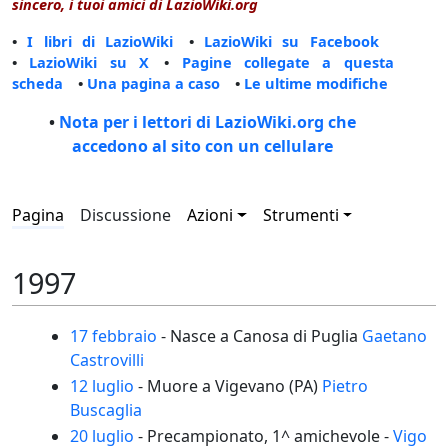
sincero, i tuoi amici di LazioWiki.org
•
I libri di LazioWiki
•
LazioWiki su Facebook
•
LazioWiki su X
•
Pagine collegate a questa
scheda
•
Una pagina a caso
•
Le ultime modifiche
•
Nota per i lettori di LazioWiki.org che
accedono al sito con un cellulare
Pagina
Discussione
Azioni
Strumenti
1997
17 febbraio
- Nasce a Canosa di Puglia
Gaetano
Castrovilli
12 luglio
- Muore a Vigevano (PA)
Pietro
Buscaglia
20 luglio
- Precampionato, 1^ amichevole -
Vigo