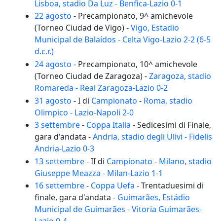
Lisboa, stadio Da Luz - Benfica-Lazio 0-1
22 agosto
- Precampionato, 9^ amichevole
(Torneo Ciudad de Vigo) -
Vigo, Estadio
Municipal de Balaídos - Celta Vigo-Lazio 2-2 (6-5
d.c.r.)
24 agosto
- Precampionato, 10^ amichevole
(Torneo Ciudad de Zaragoza) -
Zaragoza, stadio
Romareda - Real Zaragoza-Lazio 0-2
31 agosto
- I di
Campionato
-
Roma, stadio
Olimpico - Lazio-Napoli 2-0
3 settembre
-
Coppa Italia
- Sedicesimi di Finale,
gara d'andata -
Andria, stadio degli Ulivi - Fidelis
Andria-Lazio 0-3
13 settembre
- II di
Campionato
-
Milano, stadio
Giuseppe Meazza - Milan-Lazio 1-1
16 settembre
-
Coppa Uefa
- Trentaduesimi di
finale, gara d'andata -
Guimarães, Estádio
Municipal de Guimarães - Vitoria Guimarães-