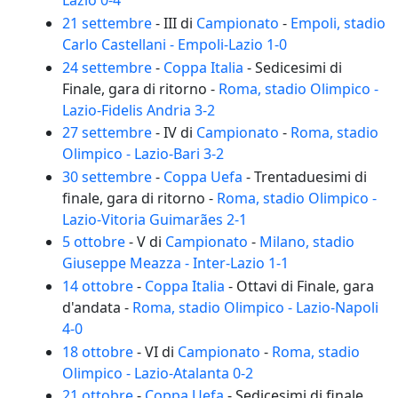
Lazio 0-4
21 settembre
- III di
Campionato
-
Empoli, stadio
Carlo Castellani - Empoli-Lazio 1-0
24 settembre
-
Coppa Italia
- Sedicesimi di
Finale, gara di ritorno -
Roma, stadio Olimpico -
Lazio-Fidelis Andria 3-2
27 settembre
- IV di
Campionato
-
Roma, stadio
Olimpico - Lazio-Bari 3-2
30 settembre
-
Coppa Uefa
- Trentaduesimi di
finale, gara di ritorno -
Roma, stadio Olimpico -
Lazio-Vitoria Guimarães 2-1
5 ottobre
- V di
Campionato
-
Milano, stadio
Giuseppe Meazza - Inter-Lazio 1-1
14 ottobre
-
Coppa Italia
- Ottavi di Finale, gara
d'andata -
Roma, stadio Olimpico - Lazio-Napoli
4-0
18 ottobre
- VI di
Campionato
-
Roma, stadio
Olimpico - Lazio-Atalanta 0-2
21 ottobre
-
Coppa Uefa
- Sedicesimi di finale,