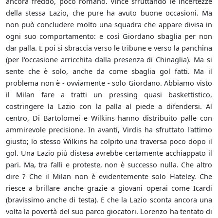
ancora freddo, poco romano. Vince sfruttando le incertezze
della stessa Lazio, che pure ha avuto buone occasioni. Ma
non può concludere molto una squadra che appare divisa in
ogni suo comportamento: e così Giordano sbaglia per non
dar palla. E poi si sbraccia verso le tribune e verso la panchina
(per l'occasione arricchita dalla presenza di Chinaglia). Ma si
sente che è solo, anche da come sbaglia gol fatti. Ma il
problema non è - ovviamente - solo Giordano. Abbiamo visto
il Milan fare a tratti un pressing quasi baskettistico,
costringere la Lazio con la palla al piede a difendersi. Al
centro, Di Bartolomei e Wilkins hanno distribuito palle con
ammirevole precisione. In avanti, Virdis ha sfruttato l'attimo
giusto; lo stesso Wilkins ha colpito una traversa poco dopo il
gol. Una Lazio più distesa avrebbe certamente acchiappato il
pari. Ma, tra falli e proteste, non è successo nulla. Che altro
dire ? Che il Milan non è evidentemente solo Hateley. Che
riesce a brillare anche grazie a giovani operai come Icardi
(bravissimo anche di testa). E che la Lazio sconta ancora una
volta la povertà del suo parco giocatori. Lorenzo ha tentato di