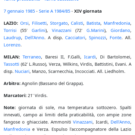
7 gennaio
1985
-
Serie A
1984/85
-
XIV giornata
LAZIO:
Orsi
,
Filisetti
,
Storgato
,
Calisti
,
Batista
,
Manfredonia
,
Torrisi
(55'
Garlini
),
Vinazzani
(72'
G.Marini
),
Giordano
,
Laudrup
,
Dell'Anno
. A disp.
Cacciatori
,
Spinozzi
,
Fonte
. All.
Lorenzo
.
MILAN:
Terraneo
, Baresi II, F.Galli,
Icardi
, Di Bartolomei,
Tassotti
(62' L.Russo), Verza, Wilkins, Virdis, Battistini, Evani. A
disp.
Nuciari
, Manzo, Scarnecchia, Incocciati. All. Liedholm.
Arbitro:
Agnolin (Bassano del Grappa).
Marcatori:
21' Virdis.
Note:
giornata di sole, ma temperatura sottozero. Spalti
innevati, campo ai limiti della praticabilità, con ampie zone
fangose o ghiacciate. Ammoniti
Vinazzani
, Icardi,
Dell'Anno
,
Manfredonia
e Verza. Espulso l'accompagnatore della Lazio