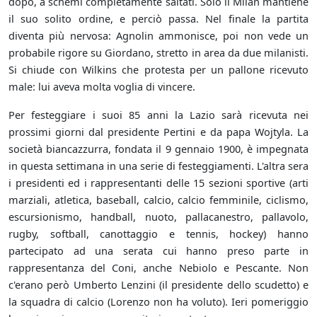
dopo, a schemi completamente saltati. Solo il Milan mantiene
il suo solito ordine, e perciò passa. Nel finale la partita
diventa più nervosa: Agnolin ammonisce, poi non vede un
probabile rigore su Giordano, stretto in area da due milanisti.
Si chiude con Wilkins che protesta per un pallone ricevuto
male: lui aveva molta voglia di vincere.
Per festeggiare i suoi 85 anni la Lazio sarà ricevuta nei
prossimi giorni dal presidente Pertini e da papa Wojtyla. La
società biancazzurra, fondata il 9 gennaio 1900, è impegnata
in questa settimana in una serie di festeggiamenti. L'altra sera
i presidenti ed i rappresentanti delle 15 sezioni sportive (arti
marziali, atletica, baseball, calcio, calcio femminile, ciclismo,
escursionismo, handball, nuoto, pallacanestro, pallavolo,
rugby, softball, canottaggio e tennis, hockey) hanno
partecipato ad una serata cui hanno preso parte in
rappresentanza del Coni, anche Nebiolo e Pescante. Non
c'erano però Umberto Lenzini (il presidente dello scudetto) e
la squadra di calcio (Lorenzo non ha voluto). Ieri pomeriggio