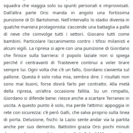
squadra che viaggia solo su spunti personali e improvvisati.
Dall'altra parte Orsi manda in angolo una fortissima
punizione di Di Bartolomei. Nell'intervallo lo stadio diventa in
qualche maniera protagonista: s'accende una battaglia a palle
di neve che coinvolge tutti i settori. Giocano tutti come
bambini. Particolare l'accanimento contro i tifosi milanisti e
alcuni vigili. La ripresa si apre con una punizione di Giordano
che finisce sulla barriera: il popolo laziale non si spiega
perché il centravanti di Trastevere continui a voler tirare
sempre lui. Ogni volta che c'è un fallo, Giordano s'avventa sul
pallone. Questa è solo roba mia, sembra dire. I risultati non
sono mai buoni, forse dovrà farlo per contratto. Alla metà
della ripresa, un'altra occasione fallita. Su un rimpallo,
Giordano si difende bene: riesce anche a scartare Terraneo in
uscita. A questo punto è solo, ma perde l'attimo: appoggia in
rete con sicurezza: c'è però Galli, che salva proprio sulla linea
di porta. Delusione, fischi: la Lazio sente andar via la partita
anche per suo demerito. Battistini grazia Orsi pochi minuti