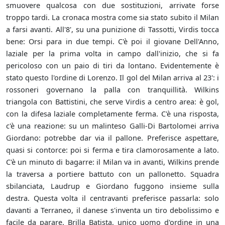
smuovere qualcosa con due sostituzioni, arrivate forse
troppo tardi. La cronaca mostra come sia stato subito il Milan
a farsi avanti. All'8', su una punizione di Tassotti, Virdis tocca
bene: Orsi para in due tempi. C'è poi il giovane Dell'Anno,
laziale per la prima volta in campo dall'inizio, che si fa
pericoloso con un paio di tiri da lontano. Evidentemente è
stato questo l'ordine di Lorenzo. Il gol del Milan arriva al 23': i
rossoneri governano la palla con tranquillità. Wilkins
triangola con Battistini, che serve Virdis a centro area: è gol,
con la difesa laziale completamente ferma. C'è una risposta,
c'è una reazione: su un malinteso Galli-Di Bartolomei arriva
Giordano: potrebbe dar via il pallone. Preferisce aspettare,
quasi si contorce: poi si ferma e tira clamorosamente a lato.
C'è un minuto di bagarre: il Milan va in avanti, Wilkins prende
la traversa a portiere battuto con un pallonetto. Squadra
sbilanciata, Laudrup e Giordano fuggono insieme sulla
destra. Questa volta il centravanti preferisce passarla: solo
davanti a Terraneo, il danese s'inventa un tiro debolissimo e
facile da parare. Brilla Batista, unico uomo d'ordine in una