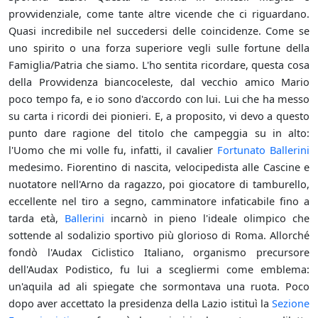
provvidenziale, come tante altre vicende che ci riguardano.
Quasi incredibile nel succedersi delle coincidenze. Come se
uno spirito o una forza superiore vegli sulle fortune della
Famiglia/Patria che siamo. L'ho sentita ricordare, questa cosa
della Provvidenza biancoceleste, dal vecchio amico Mario
poco tempo fa, e io sono d'accordo con lui. Lui che ha messo
su carta i ricordi dei pionieri. E, a proposito, vi devo a questo
punto dare ragione del titolo che campeggia su in alto:
l'Uomo che mi volle fu, infatti, il cavalier
Fortunato Ballerini
medesimo. Fiorentino di nascita, velocipedista alle Cascine e
nuotatore nell'Arno da ragazzo, poi giocatore di tamburello,
eccellente nel tiro a segno, camminatore infaticabile fino a
tarda età,
Ballerini
incarnò in pieno l'ideale olimpico che
sottende al sodalizio sportivo più glorioso di Roma. Allorché
fondò l'Audax Ciclistico Italiano, organismo precursore
dell'Audax Podistico, fu lui a scegliermi come emblema:
un'aquila ad ali spiegate che sormontava una ruota. Poco
dopo aver accettato la presidenza della Lazio istituì la
Sezione