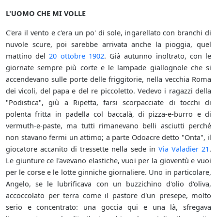
L'UOMO CHE MI VOLLE
C'era il vento e c'era un po' di sole, ingarellato con branchi di
nuvole scure, poi sarebbe arrivata anche la pioggia, quel
mattino del
20 ottobre
1902
. Già autunno inoltrato, con le
giornate sempre più corte e le lampade giallognole che si
accendevano sulle porte delle friggitorie, nella vecchia Roma
dei vicoli, del papa e del re piccoletto. Vedevo i ragazzi della
"Podistica", giù a Ripetta, farsi scorpacciate di tocchi di
polenta fritta in padella col baccalà, di pizza-e-burro e di
vermuth-e-paste, ma tutti rimanevano belli asciutti perché
non stavano fermi un attimo; a parte Odoacre detto "Onta", il
giocatore accanito di tressette nella sede in
Via Valadier 21
.
Le giunture ce l'avevano elastiche, vuoi per la gioventù e vuoi
per le corse e le lotte ginniche giornaliere. Uno in particolare,
Angelo, se le lubrificava con un buzzichino d'olio d'oliva,
accoccolato per terra come il pastore d'un presepe, molto
serio e concentrato: una goccia qui e una là, sfregava