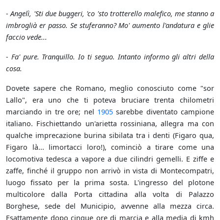
-
Angelì, 'Sti due buggeri, 'co 'sto trotterello malefico, me stanno a
imbroglià er passo. Se stuferanno? Mo' aumento l'andatura e glie
faccio vede...
-
Fa' pure. Tranquillo. Io ti seguo. Intanto informo gli altri della
cosa.
Dovete sapere che Romano, meglio conosciuto come "sor
Lallo", era uno che ti poteva bruciare trenta chilometri
marciando in tre ore; nel
1905
sarebbe diventato campione
italiano. Fischiettando un'arietta rossiniana, allegra ma con
qualche imprecazione burina sibilata tra i denti (Figaro qua,
Figaro là... limortacci loro!), cominciò a tirare come una
locomotiva tedesca a vapore a due cilindri gemelli. E ziffe e
zaffe, finché il gruppo non arrivò in vista di Montecompatri,
luogo fissato per la prima sosta. L'ingresso del plotone
multicolore dalla Porta cittadina alla volta di Palazzo
Borghese, sede del Municipio, avvenne alla mezza circa.
Esattamente dopo cinque ore di marcia e alla media di kmh