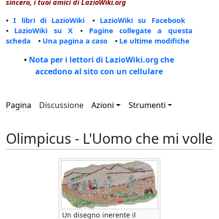
sincero, i tuoi amici di LazioWiki.org
•
I libri di LazioWiki
•
LazioWiki su Facebook
•
LazioWiki su X
•
Pagine collegate a questa
scheda
•
Una pagina a caso
•
Le ultime modifiche
•
Nota per i lettori di LazioWiki.org che
accedono al sito con un cellulare
Pagina
Discussione
Azioni
Strumenti
Olimpicus - L'Uomo che mi volle
Un disegno inerente il