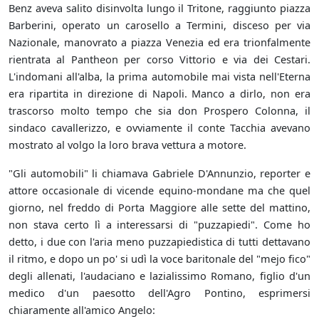
Benz aveva salito disinvolta lungo il Tritone, raggiunto piazza
Barberini, operato un carosello a Termini, disceso per via
Nazionale, manovrato a piazza Venezia ed era trionfalmente
rientrata al Pantheon per corso Vittorio e via dei Cestari.
L'indomani all'alba, la prima automobile mai vista nell'Eterna
era ripartita in direzione di Napoli. Manco a dirlo, non era
trascorso molto tempo che sia don Prospero Colonna, il
sindaco cavallerizzo, e ovviamente il conte Tacchia avevano
mostrato al volgo la loro brava vettura a motore.
"Gli automobili" li chiamava Gabriele D'Annunzio, reporter e
attore occasionale di vicende equino-mondane ma che quel
giorno, nel freddo di Porta Maggiore alle sette del mattino,
non stava certo lì a interessarsi di "puzzapiedi". Come ho
detto, i due con l'aria meno puzzapiedistica di tutti dettavano
il ritmo, e dopo un po' si udì la voce baritonale del "mejo fico"
degli allenati, l'audaciano e lazialissimo Romano, figlio d'un
medico d'un paesotto dell'Agro Pontino, esprimersi
chiaramente all'amico Angelo: