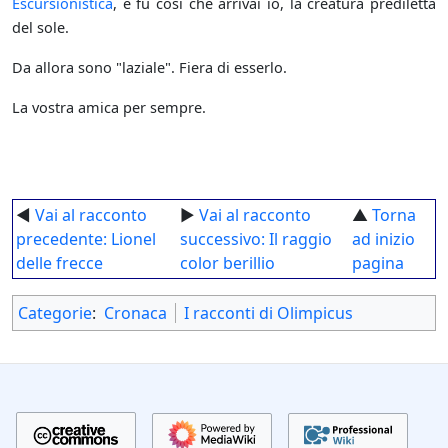
Escursionistica
, e fu così che arrivai io, la creatura prediletta
del sole.
Da allora sono "laziale". Fiera di esserlo.
La vostra amica per sempre.
◄
Vai al racconto
►
Vai al racconto
▲
Torna
precedente: Lionel
successivo: Il raggio
ad inizio
delle frecce
color berillio
pagina
Categorie
:
Cronaca
I racconti di Olimpicus