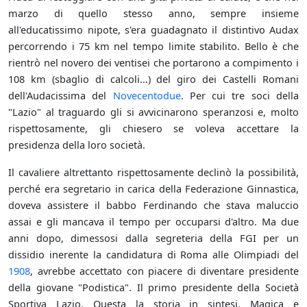
marzo di quello stesso anno, sempre insieme
all'educatissimo nipote, s'era guadagnato il distintivo Audax
percorrendo i 75 km nel tempo limite stabilito. Bello è che
rientrò nel novero dei ventisei che portarono a compimento i
108 km (sbaglio di calcoli...) del giro dei Castelli Romani
dell'Audacissima del
Novecentodue
. Per cui tre soci della
"Lazio" al traguardo gli si avvicinarono speranzosi e, molto
rispettosamente, gli chiesero se voleva accettare la
presidenza della loro società.
Il cavaliere altrettanto rispettosamente declinò la possibilità,
perché era segretario in carica della Federazione Ginnastica,
doveva assistere il babbo Ferdinando che stava maluccio
assai e gli mancava il tempo per occuparsi d'altro. Ma due
anni dopo, dimessosi dalla segreteria della FGI per un
dissidio inerente la candidatura di Roma alle Olimpiadi del
1908
, avrebbe accettato con piacere di diventare presidente
della giovane "Podistica". Il primo presidente della Società
Sportiva Lazio. Questa la storia in sintesi. Magica e