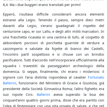
8,4. Ma i due buggeri erano transitati per primi!
Epperò, risultava difficile considerarli ancora elementi
estranei alla Legio. Tenendo il passo, sempre dieci metri
davanti alla Legio, s'erano guadagnati il rispetto del
centurione capo, er sor Lallo, e degli altri militi marciatori. In
una fraschetta ricavata in una cantina di tufo, al cospetto di
abbondanti porzioni di porchetta guarnite di verdure a
cazzimperio e salutate da fojette di bianco dei Castelli,
l'incontro partì sospettoso e si chiuse con un brindisi
pacificatore. Tutti d'accordo nell'incorporare ufficialmente alla
squadra i travestiti da passeggiatori archeologici della
domenica. Si seppe, finalmente, chi erano i misteriosi: il
signore con l'aria distinta rispondeva al cavalier
Fortunato
Ballerini
, funzionario del Ministero di Grazia e Giustizia, già
presidente della Società Ginnastica Roma; l'altro fighetto era
suo nipote Ciro.
Ballerini
aveva superato la boa dei
cinquant'anni quattro giorni prima, disse che era partito con
l'idea di festeggiare con una gita privata di salute, e che nel