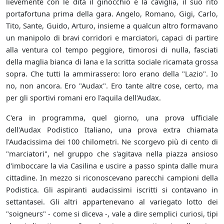
lievemente con le dita il ginocchio e la caviglia, il suo rito
portafortuna prima della gara. Angelo, Romano, Gigi, Carlo,
Tito, Sante, Guido, Arturo, insieme a qualcun altro formavano
un manipolo di bravi corridori e marciatori, capaci di partire
alla ventura col tempo peggiore, timorosi di nulla, fasciati
della maglia bianca di lana e la scritta sociale ricamata grossa
sopra. Che tutti la ammirassero: loro erano della "Lazio". Io
no, non ancora. Ero "Audax". Ero tante altre cose, certo, ma
per gli sportivi romani ero l'aquila dell'Audax.
C'era in programma, quel giorno, una prova ufficiale
dell'Audax Podistico Italiano, una prova extra chiamata
l'Audacissima dei 100 chilometri. Ne scorgevo più di cento di
"marciatori", nel gruppo che s'agitava nella piazza ansioso
d'imboccare la via Casilina e uscire a passo spinta dalle mura
cittadine. In mezzo si riconoscevano parecchi campioni della
Podistica. Gli aspiranti audacissimi iscritti si contavano in
settantasei. Gli altri appartenevano al variegato lotto dei
"soigneurs" - come si diceva -, vale a dire semplici curiosi, tipi