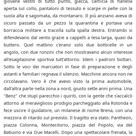
giovane vestiti di tutto punto, giacca, camicia di flanella
aperta sul collo, pantaloni di tessuto e scarpe in pelle con la
suola alta e sagomata, da montanaro. Il più anziano aveva di
sicuro passato da un pezzo la quarantina e portava una
borraccia militare a tracolla sulla spalla destra. Entrambi si
difendevano dal vento grazie a cappelli a tesa larga, quasi da
buttero. Quel mattino c'erano solo due botticelle in un
angolo, con due ronzini che non mostravano alcun interesse
all'esagitazione sportiva tutt'attorno. Idem i padroni bottari.
Sotto le voci dei marciatori in fase di preparazione e degli
astanti e familiari regnava il silenzio. Macchine ancora non ne
circolavano. Vero è che avevo visto la prima automobile,
dall'altra parte nella zona a nord, giusto sette anni prima. Una
"Benz" che stupì parecchio i quiriti, con la gente che s’accalcò
attorno al meraviglioso prodigio parcheggiato alla Rotonda e
fece uscire il guidatore, un milanese di nome Brena, con una
mezzora di ritardo sul previsto. Il tragitto era stato: Pantheon,
piazza Colonna, Montecitorio, piazza del Popolo, via del
Babuino e via Due Macelli. Dopo una spettacolare frenata, la