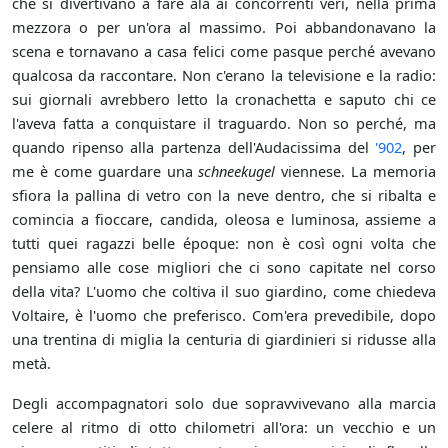
che si divertivano a fare ala ai concorrenti veri, nella prima
mezzora o per un'ora al massimo. Poi abbandonavano la
scena e tornavano a casa felici come pasque perché avevano
qualcosa da raccontare. Non c'erano la televisione e la radio:
sui giornali avrebbero letto la cronachetta e saputo chi ce
l'aveva fatta a conquistare il traguardo. Non so perché, ma
quando ripenso alla partenza dell'Audacissima del
'902
, per
me è come guardare una
schneekugel
viennese. La memoria
sfiora la pallina di vetro con la neve dentro, che si ribalta e
comincia a fioccare, candida, oleosa e luminosa, assieme a
tutti quei ragazzi belle époque: non è così ogni volta che
pensiamo alle cose migliori che ci sono capitate nel corso
della vita? L'uomo che coltiva il suo giardino, come chiedeva
Voltaire, è l'uomo che preferisco. Com'era prevedibile, dopo
una trentina di miglia la centuria di giardinieri si ridusse alla
metà.
Degli accompagnatori solo due sopravvivevano alla marcia
celere al ritmo di otto chilometri all'ora: un vecchio e un