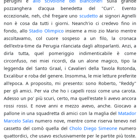
perugini e
allo scivolone dei bianconeri
sulla grande
pozzanghera d'acqua benedetta del "Curi". Evento
eccezionale, neh, ché fregare uno
scudetto
ai signori Agnelli
non è cosa da tutti i giorni. Neanch'io ci credevo fino in
fondo, allo
Stadio Olimpico
insieme a mio zio Mario mentre
ascoltavamo, col cuore sospeso a un filo, la cronaca
dell'extra-time da Perugia rilanciata dagli altoparlanti. Anzi, a
dirla tutta, quel pomeriggio indimenticabile è come
circonfuso, nei miei ricordi, da un alone magico, tipo la
leggenda del Santo Graal, i Cavalieri della Tavola Rotonda,
Excalibur e roba del genere. Insomma, le mie letture preferite
all'epoca. A proposito, mi presento: sono Roberto, "Reddy"
per gli amici. Per via che ho i capelli rossi come una carota.
Adesso un po' più scuri, certo, ma quell'estate li avevo ancora
rossi rossi. E nove anni e mezzo avevo, anche. Giocavo a
pallone in una squadretta di amici con la maglia del
Matador
Marcelo Salas
numero nove, mentre come riserva tenevo nel
cassetto del comò quella del
Cholo Diego Simeone
numero
quattordici, che usavo esclusivamente per le partite più toste.