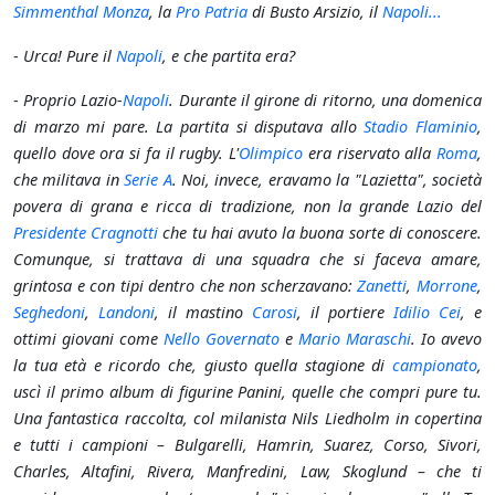
Simmenthal Monza
, la
Pro Patria
di Busto Arsizio, il
Napoli...
-
Urca! Pure il
Napoli
, e che partita era?
-
Proprio Lazio-
Napoli
. Durante il girone di ritorno, una domenica
di marzo mi pare. La partita si disputava allo
Stadio Flaminio
,
quello dove ora si fa il rugby. L'
Olimpico
era riservato alla
Roma
,
che militava in
Serie A
. Noi, invece, eravamo la "Lazietta", società
povera di grana e ricca di tradizione, non la grande Lazio del
Presidente Cragnotti
che tu hai avuto la buona sorte di conoscere.
Comunque, si trattava di una squadra che si faceva amare,
grintosa e con tipi dentro che non scherzavano:
Zanetti
,
Morrone
,
Seghedoni
,
Landoni
, il mastino
Carosi
, il portiere
Idilio Cei
, e
ottimi giovani come
Nello Governato
e
Mario Maraschi
. Io avevo
la tua età e ricordo che, giusto quella stagione di
campionato
,
uscì il primo album di figurine Panini, quelle che compri pure tu.
Una fantastica raccolta, col milanista Nils Liedholm in copertina
e tutti i campioni – Bulgarelli, Hamrin, Suarez, Corso, Sivori,
Charles, Altafini, Rivera, Manfredini, Law, Skoglund – che ti