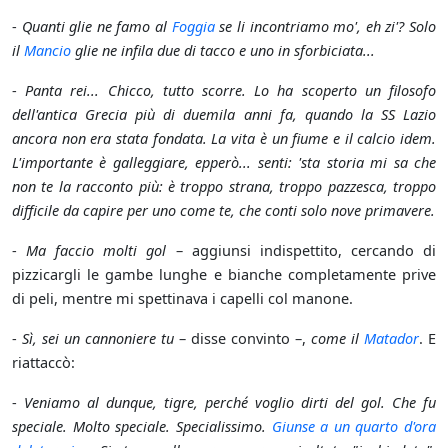
-
Quanti glie ne famo al
Foggia
se li incontriamo mo', eh zi'? Solo
il
Mancio
glie ne infila due di tacco e uno in sforbiciata...
-
Panta rei... Chicco, tutto scorre. Lo ha scoperto un filosofo
dell'antica Grecia più di duemila anni fa, quando la SS Lazio
ancora non era stata fondata. La vita è un fiume e il calcio idem.
L'importante è galleggiare, epperò... senti: 'sta storia mi sa che
non te la racconto più: è troppo strana, troppo pazzesca, troppo
difficile da capire per uno come te, che conti solo nove primavere.
-
Ma faccio molti gol
– aggiunsi indispettito, cercando di
pizzicargli le gambe lunghe e bianche completamente prive
di peli, mentre mi spettinava i capelli col manone.
-
Sì, sei un cannoniere tu
– disse convinto –,
come il
Matador
. E
riattaccò:
-
Veniamo al dunque, tigre, perché voglio dirti del gol. Che fu
speciale. Molto speciale. Specialissimo.
Giunse a un quarto d'ora