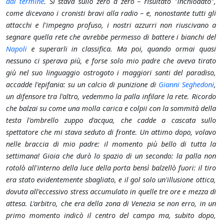
dal termine
. Si stava sullo zero a zero – risultato "inchiodato",
come dicevano i cronisti bravi alla radio – e, nonostante tutti gli
attacchi e l'impegno profuso, i nostri azzurri non riuscivano a
segnare quella rete che avrebbe permesso di battere i bianchi del
Napoli
e superarli in classifica. Ma poi, quando ormai quasi
nessuno ci sperava più, e forse solo mio padre che aveva tirato
giù nel suo linguaggio ostrogoto i maggiori santi del paradiso,
accadde l'epifania: su un calcio di punizione di
Gianni Seghedoni
,
un difensore tra l'altro, vedemmo la palla infilare la rete. Ricordo
che balzai su come una molla carica e colpii con la sommità della
testa l'ombrello zuppo d'acqua, che cadde a cascata sullo
spettatore che mi stava seduto di fronte. Un attimo dopo, volavo
nelle braccia di mio padre: il momento più bello di tutta la
settimana! Gioia che durò lo spazio di un secondo: la palla non
rotolò all'interno della luce della porta bensì balzellò fuori: il tiro
era stato evidentemente sbagliato, e il gol solo un'illusione ottica,
dovuta all'eccessivo stress accumulato in quelle tre ore e mezza di
attesa. L'arbitro, che era della zona di Venezia se non erro, in un
primo momento indicò il centro del campo ma, subito dopo,