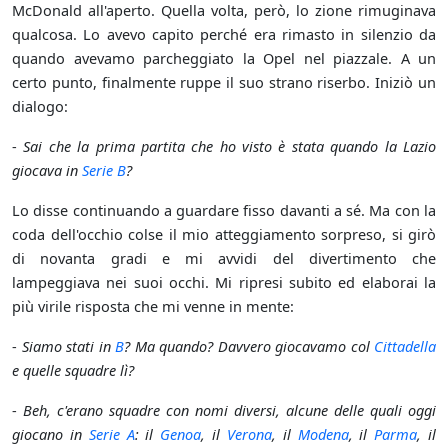
McDonald all'aperto. Quella volta, però, lo zione rimuginava
qualcosa. Lo avevo capito perché era rimasto in silenzio da
quando avevamo parcheggiato la Opel nel piazzale. A un
certo punto, finalmente ruppe il suo strano riserbo. Iniziò un
dialogo:
-
Sai che la prima partita che ho visto è stata quando la Lazio
giocava in
Serie B
?
Lo disse continuando a guardare fisso davanti a sé. Ma con la
coda dell'occhio colse il mio atteggiamento sorpreso, si girò
di novanta gradi e mi avvidi del divertimento che
lampeggiava nei suoi occhi. Mi ripresi subito ed elaborai la
più virile risposta che mi venne in mente:
-
Siamo stati in
B
? Ma quando? Davvero giocavamo col
Cittadella
e quelle squadre lì?
-
Beh, c'erano squadre con nomi diversi, alcune delle quali oggi
giocano in
Serie A
: il
Genoa
, il
Verona
, il
Modena
, il
Parma
, il