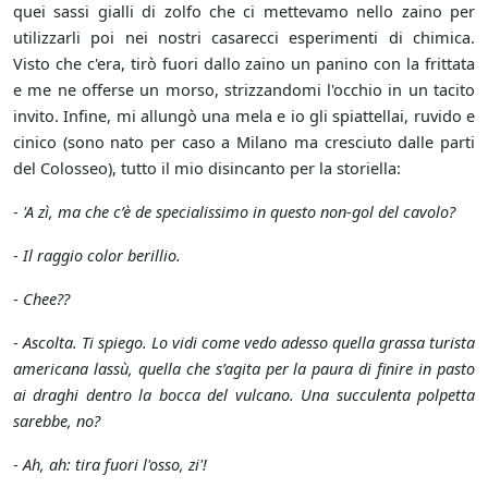
quei sassi gialli di zolfo che ci mettevamo nello zaino per
utilizzarli poi nei nostri casarecci esperimenti di chimica.
Visto che c'era, tirò fuori dallo zaino un panino con la frittata
e me ne offerse un morso, strizzandomi l'occhio in un tacito
invito. Infine, mi allungò una mela e io gli spiattellai, ruvido e
cinico (sono nato per caso a Milano ma cresciuto dalle parti
del Colosseo), tutto il mio disincanto per la storiella:
-
'A zì, ma che c’è de specialissimo in questo non-gol del cavolo?
-
Il raggio color berillio.
-
Chee??
-
Ascolta. Ti spiego. Lo vidi come vedo adesso quella grassa turista
americana lassù, quella che s’agita per la paura di finire in pasto
ai draghi dentro la bocca del vulcano. Una succulenta polpetta
sarebbe, no?
-
Ah, ah: tira fuori l'osso, zi'!