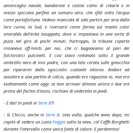
ammiraglio navale, bandieroni e cestini colmi di cibarie e in
mezzo spiccava perfino un somaro vero, che sfilò sotto l'acqua
come portafortuna. Vedevo manciate di sale partire per aria dalla
loro curva, la Sud, e riversarsi come farina sul manto color
smeraldo dell'erba inzuppata, dove si impastava in una sorta di
pizza nel giro di pochi minuti. Purtroppo, la tribuna coperta
rimaneva off-limits per noi, che ci bagnavamo al pari dei
folcloristici pulcinelli. E così stavo rintanato sotto il grande
ombrello nero di mio padre, con una tela cerata sulle ginocchia
per ripararmi dallo sgocciolio costante intorno. Andare ad
assistere a una partita di calcio, quando ero ragazzino io, non era
esattamente come oggi: se non arrivavi almeno un'ora o due ore
prima del fischio d'inizio, rischiavi di vedertela in piedi
.
-
E dai! In piedi in
Serie B
?!
-
Sì Chicco, anche in
Serie B
. Una volta, qualche anno dopo, mi
capitò di vedere un Lazio-
Foggia
sotto la neve, col Caffè-Borghetti
durante l'intervallo come unica fonte di calore. E perdemmo!