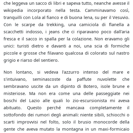
che leggeva un sacco di libri e sapeva tutto, neanche avesse il
wikipedia incorporato nella testa. Camminavamo così,
tranquilli con Lola al fianco e di buona lena, su per il Vesuvio.
Con le scarpe da trekking, una camiciola di flanella a
scacchetti indosso, i jeans che ci riparavano poco dall'aria
fresca e il sacco in spalla per la colazione. Non eravamo gli
unici: turisti dietro e davanti a noi, una scia di formiche
piccole e grosse che filavano qualcosa di colorato sul nastro
grigio e riarso del sentiero.
Non lontano, si vedeva l'azzurro intenso del mare e
s'intuivano, seminascoste da paffute nuvolette che
sembravano uscite da un dipinto di Botero, isole brune e
misteriose. Ma non era come una delle passeggiate nei
boschi del Lazio alle quali lo zio-escursionista mi aveva
abituato. Questo perché mancava completamente il
sottofondo dei rumori degli animali: niente sibili, schiocchi o
scarti improvvisi nel folto, solo il brusio monocorde della
gente che aveva mutato la montagna in un maxi-formicaio