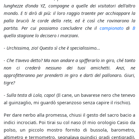
lunghezze d'onda YZ, compagne a quelle dei visitatori dell'altro
mondo. E ti dirò di più: il loro raggio traente per acchiappare la
palla bruciò le corde della rete, ed è così che rovinarono la
partita. Per cui possiamo concludere che il
campionato
di
B
quella stagione lo decisero i marziani
.
-
Urchissima, zio! Questo sì che è specialissimo...
-
Che t’avevo detto? Ma non andare a spifferarlo in giro, ché tanto
non ci crederà nessuno dei tuoi amichetti. Anzi, ne
approfitteranno per prenderti in giro e darti del pallonaro. Giuri,
tigre?
-
Sulla testa di Lola, capo!
(Il cane, un bavarese nero che tenevo
al guinzaglio, mi guardò speranzoso senza capire il rischio).
Per dare nerbo alla promessa, chiusi il gesto del sacro bacio a
indici incrociati. Poi tirai su col naso (il mio orologio Casio da
polso, un piccolo mostro fornito di bussola, barometro,
altimetro e termometro, segnalava quindici gradi centigradi),