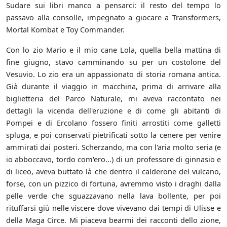
Sudare sui libri manco a pensarci: il resto del tempo lo
passavo alla consolle, impegnato a giocare a Transformers,
Mortal Kombat e Toy Commander.
Con lo zio Mario e il mio cane Lola, quella bella mattina di
fine giugno, stavo camminando su per un costolone del
Vesuvio. Lo zio era un appassionato di storia romana antica.
Già durante il viaggio in macchina, prima di arrivare alla
biglietteria del Parco Naturale, mi aveva raccontato nei
dettagli la vicenda dell'eruzione e di come gli abitanti di
Pompei e di Ercolano fossero finiti arrostiti come galletti
spluga, e poi conservati pietrificati sotto la cenere per venire
ammirati dai posteri. Scherzando, ma con l'aria molto seria (e
io abboccavo, tordo com'ero...) di un professore di ginnasio e
di liceo, aveva buttato là che dentro il calderone del vulcano,
forse, con un pizzico di fortuna, avremmo visto i draghi dalla
pelle verde che sguazzavano nella lava bollente, per poi
rituffarsi giù nelle viscere dove vivevano dai tempi di Ulisse e
della Maga Circe. Mi piaceva bearmi dei racconti dello zione,