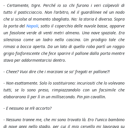
-
Certamente, tigre. Perché io so chi furono i veri colpevoli di
tutto il pasticciaccio. Non l'arbitro, né il guardilinee né un nodo
che si sciolse al momento sbagliato. No: la storia è diversa. Sopra
la porta del
Napoli
, sotto il coperchio delle nuvole basse, apparve
un fasolone verde di venti metri almeno. Una nave spaziale. Era
silenziosa come un ladro nella cascina. Un prodigio tale che
rimasi a bocca aperta. Da un lato di quella roba partì un raggio
grigio fosforescente che fece sparire il pallone dalla porta mentre
stava per addormentarcisi dentro
.
-
Cheee? Vuoi dire che i marziani se so’ fregati er pallone?!
-
Non esattamente. Solo lo sostituirono: incuriositi che lo volevano
tutti, se lo sono preso, rimpiazzandolo con un facsimile che
elaborarono lì per lì in un millisecondo. Pin pin cavallin
.
-
E nessuno se n’è accorto?
-
Nessuno tranne me, che mi sono trovato là. Ero l’unico bambino
di nove anni nello stadio, per cui il mio cervello mi lavorava su