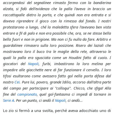
accorgendosi del segnalinee rimasto fermo con la bandierina
alzata, si fidò dell'evidenza che la palla l'aveva in braccio un
raccattapalle dietro la porta, e che quindi non era entrata e si
doveva riprendere il gioco con la rimessa dal fondo. I nostri
protestarono a lungo, ché la maledetta sfera l'avevano ben vista
entrare a fil di palo e non era possibile che, ora, se ne stesse bella
bella fuori e non in prigione. Ma non ci fu nulla da fare. Arbitro e
guardalinee rimasero sulla loro posizione. Risero dei laziali che
mostravano loro il buco tra le maglie della rete, attraverso le
quali la palla era sgusciata come un Houdini fatto di cuoio. I
giocatori del
Napoli
, furbi, imbastirono la loro melina per
impedire alle giacchette nere di far funzionare il cervello. I loro
tifosi esultarono come avessero fatto gol nella porta difesa dal
nostro
Cei
. Pure lui, povero, grande Idilio, accorso dall'altra parte
del campo per partecipare ai "colloqui". Chicco, che sfiga! Alla
fine del
campionato
, quel gol-fantasma ci impedì di tornare in
Serie A
. Per un punto, ci andò il
Napoli
, ci andò...
Lo zio si fermò a una svolta, perché aveva adocchiato uno di