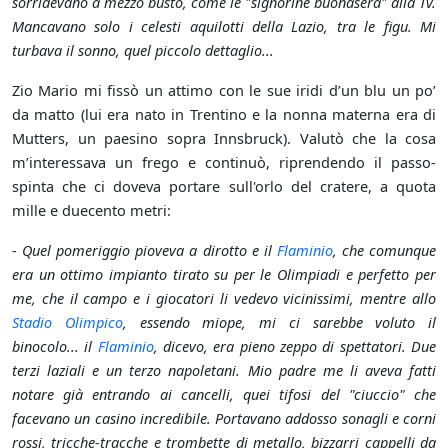
sorridevano a mezzo busto, come le "signorine buonasera" alla Tv.
Mancavano solo i celesti aquilotti della Lazio, tra le figu. Mi
turbava il sonno, quel piccolo dettaglio...
Zio Mario mi fissò un attimo con le sue iridi d’un blu un po’
da matto (lui era nato in Trentino e la nonna materna era di
Mutters, un paesino sopra Innsbruck). Valutò che la cosa
m’interessava un frego e continuò, riprendendo il passo-
spinta che ci doveva portare sull'orlo del cratere, a quota
mille e duecento metri:
-
Quel pomeriggio pioveva a dirotto e il
Flaminio
, che comunque
era un ottimo impianto tirato su per le Olimpiadi e perfetto per
me, che il campo e i giocatori li vedevo vicinissimi, mentre allo
Stadio Olimpico
, essendo miope, mi ci sarebbe voluto il
binocolo... il
Flaminio
, dicevo, era pieno zeppo di spettatori. Due
terzi laziali e un terzo napoletani. Mio padre me li aveva fatti
notare già entrando ai cancelli, quei tifosi del "ciuccio" che
facevano un casino incredibile. Portavano addosso sonagli e corni
rossi, tricche-tracche e trombette di metallo, bizzarri cappelli da