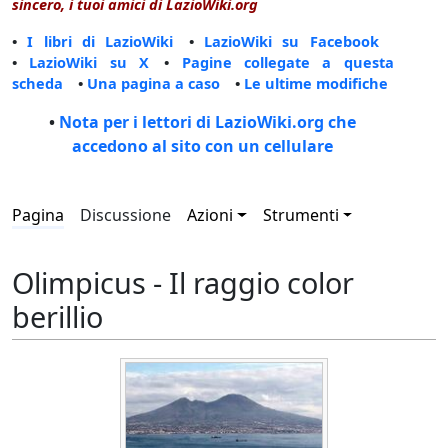
sincero, i tuoi amici di LazioWiki.org
•
I libri di LazioWiki
•
LazioWiki su Facebook
•
LazioWiki su X
•
Pagine collegate a questa
scheda
•
Una pagina a caso
•
Le ultime modifiche
•
Nota per i lettori di LazioWiki.org che
accedono al sito con un cellulare
Pagina
Discussione
Azioni
Strumenti
Olimpicus - Il raggio color
berillio