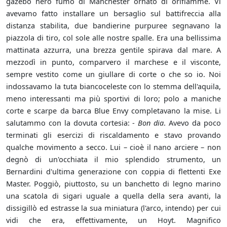
gazebo nero fumo di Manchester ornato di orifiamme. Vi
avevamo fatto installare un bersaglio sul battifreccia alla
distanza stabilita, due bandierine purpuree segnavano la
piazzola di tiro, col sole alle nostre spalle. Era una bellissima
mattinata azzurra, una brezza gentile spirava dal mare. A
mezzodì in punto, comparvero il marchese e il visconte,
sempre vestito come un giullare di corte o che so io. Noi
indossavamo la tuta biancoceleste con lo stemma dell'aquila,
meno interessanti ma più sportivi di loro; polo a maniche
corte e scarpe da barca Blue Envy completavano la mise. Li
salutammo con la dovuta cortesia: -
Bon dia
. Avevo da poco
terminati gli esercizi di riscaldamento e stavo provando
qualche movimento a secco. Lui – cioè il nano arciere – non
degnò di un'occhiata il mio splendido strumento, un
Bernardini d'ultima generazione con coppia di flettenti Exe
Master. Poggiò, piuttosto, su un banchetto di legno marino
una scatola di sigari uguale a quella della sera avanti, la
dissigillò ed estrasse la sua miniatura (l'arco, intendo) per cui
vidi che era, effettivamente, un Hoyt. Magnifico