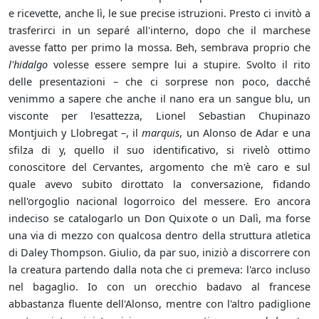
e ricevette, anche lì, le sue precise istruzioni. Presto ci invitò a
trasferirci in un separé all'interno, dopo che il marchese
avesse fatto per primo la mossa. Beh, sembrava proprio che
l'hidalgo
volesse essere sempre lui a stupire. Svolto il rito
delle presentazioni – che ci sorprese non poco, dacché
venimmo a sapere che anche il nano era un sangue blu, un
visconte per l'esattezza, Lionel Sebastian Chupinazo
Montjuich y Llobregat –, il
marquis
, un Alonso de Adar e una
sfilza di y, quello il suo identificativo, si rivelò ottimo
conoscitore del Cervantes, argomento che m'è caro e sul
quale avevo subito dirottato la conversazione, fidando
nell'orgoglio nacional logorroico del messere. Ero ancora
indeciso se catalogarlo un Don Quixote o un Dalì, ma forse
una via di mezzo con qualcosa dentro della struttura atletica
di Daley Thompson. Giulio, da par suo, iniziò a discorrere con
la creatura partendo dalla nota che ci premeva: l'arco incluso
nel bagaglio. Io con un orecchio badavo al francese
abbastanza fluente dell'Alonso, mentre con l'altro padiglione