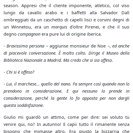
season. Appresi che il cliente imponente, atletico, col viso
lungo da cavallo arabo e i baffetti alla Salvador Dalì
ombreggiati da un caschetto di capelli lisci e corvini degni di
un Winnetou, era un
marquis
d'oltre Pirenei, e che il suo
degno
compagnon
era pure lui di origine iberica.
-
Bravissima persona
– aggiunse monsieur de Noe –,
ed anche
di piacevole conversazione. È molto colto. Dirige il Museo della
Biblioteca Nazionale a Madrid. Ma credo che si sia offeso
.
-
Chi si è offeso?
-
Lui, il marchese... quello del nano. Fa sempre così quando non lo
prendono in considerazione. E qui nessuno lo prende in
considerazione, perché la gente lo fa apposta per non dargli
questa soddisfazione
.
Giulio mi guardò un attimo, come per dire: sei voluto tu
venire qui, no? In autunno! E capii tutto il rimanente senza
bisogno che mimasse altro. Era giusto la bizzarria che