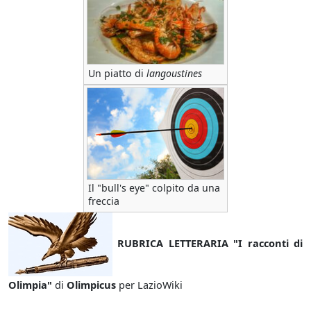
Un piatto di
langoustines
Il "bull's eye" colpito da una
freccia
RUBRICA LETTERARIA "I racconti di
Olimpia"
di
Olimpicus
per LazioWiki