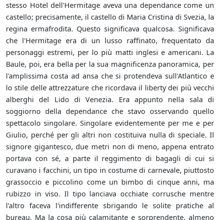
stesso Hotel dell'Hermitage aveva una dependance come un
castello; precisamente, il castello di Maria Cristina di Svezia, la
regina ermafrodita. Questo significava qualcosa. Significava
che l'Hermitage era di un lusso raffinato, frequentato da
personaggi estremi, per lo più matti inglesi e americani. La
Baule, poi, era bella per la sua magnificenza panoramica, per
l'amplissima costa ad ansa che si protendeva sull'Atlantico e
lo stile delle attrezzature che ricordava il liberty dei più vecchi
alberghi del Lido di Venezia. Era appunto nella sala di
soggiorno della dependance che stavo osservando quello
spettacolo singolare. Singolare evidentemente per me e per
Giulio, perché per gli altri non costituiva nulla di speciale. Il
signore gigantesco, due metri non di meno, appena entrato
portava con sé, a parte il reggimento di bagagli di cui si
curavano i facchini, un tipo in costume di carnevale, piuttosto
grassoccio e piccolino come un bimbo di cinque anni, ma
rubizzo in viso. Il tipo lanciava occhiate corrusche mentre
l'altro faceva l'indifferente sbrigando le solite pratiche al
bureau. Ma la cosa più calamitante e sorprendente, almeno