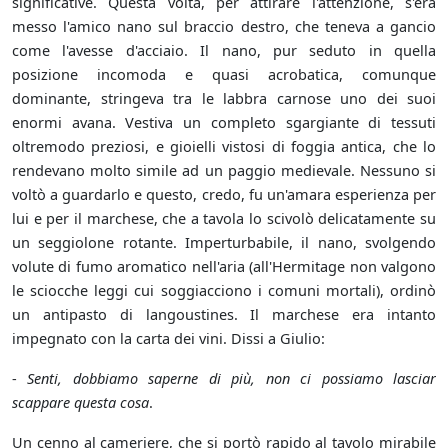
significative. Questa volta, per attirare l'attenzione, s'era
messo l'amico nano sul braccio destro, che teneva a gancio
come l'avesse d'acciaio. Il nano, pur seduto in quella
posizione incomoda e quasi acrobatica, comunque
dominante, stringeva tra le labbra carnose uno dei suoi
enormi avana. Vestiva un completo sgargiante di tessuti
oltremodo preziosi, e gioielli vistosi di foggia antica, che lo
rendevano molto simile ad un paggio medievale. Nessuno si
voltò a guardarlo e questo, credo, fu un'amara esperienza per
lui e per il marchese, che a tavola lo scivolò delicatamente su
un seggiolone rotante. Imperturbabile, il nano, svolgendo
volute di fumo aromatico nell'aria (all'Hermitage non valgono
le sciocche leggi cui soggiacciono i comuni mortali), ordinò
un antipasto di langoustines. Il marchese era intanto
impegnato con la carta dei vini. Dissi a Giulio:
-
Senti, dobbiamo saperne di più, non ci possiamo lasciar
scappare questa cosa
.
Un cenno al cameriere, che si portò rapido al tavolo mirabile