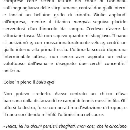
comprese certe recenti letture del conte di Gobineau
sull'ineguaglianza delle stirpi umane, centrai due gialli interni
e lanciai un belluino grido di trionfo. Giulio applaudì
all'impresa, mentre il titanico
marquis
seguiva placido
servendosi d'un binocolo da campo. Credevo d'avere la
vittoria in tasca. Ma non sapevo quanto mi sbagliavo. Il nano
si posizionò e, con mossa innaturalmente veloce, centrò un
giallo interno alla prima freccia. L'ultima la scoccò dopo una
interminabile attesa, non senza aver aspirato un extra
voluttuoso dall'avana e disegnato due cerchi concentrici
nell'aria.
Colse in pieno il
bull's eye
!
Non potevo crederlo. Aveva centrato un chicco d'uva
baresana dalla distanza di tre campi di tennis messi in fila. Gli
offersi la destra, forse con un attimo d'esitazione di troppo, e
il nano sorridendo m'infilò l'ultimissima nel cuore:
-
Helas, lei ha alcuni pensieri sbagliati, mon cher, che le circolano