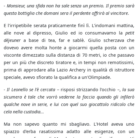
-
Monsieur, una sfida non ha sale senza un premio. Il premio sarà
questa bottiglia che domani sera il perdente offrirà al vincitore
.
E l'irripetibile serata praticamente finì lì. L'indomani mattina,
alle nove al dipresso, Giulio ed io consumavamo la
petit
déjeuner
a base di tea, far e sablè. Giulio scherzava che
dovevo avere molta honte a giocarmi quella posta con un
visconte dimezzato sulla distanza di 70 metri, io che passavo
per un più che discreto tiratore e, in tempi non remotissimi,
prima di approdare alla Lazio Archery in qualità di istruttore
speciale, avevo sfiorato la qualifica a un'Olimpiade.
-
Il Leonello se l'è cercata
– risposi strizzando l'occhio –,
la sua
sicumera è tale che vorrò vederne la faccia quando gli infilerò
qualche nove in serie, e lui con quel suo giocattolo ridicolo che
cela nella custodia...
Ma non sapevo quanto mi sbagliavo. L'Hotel aveva uno
spiazzo d'erba rasatissima adatto alle esigenze, con un