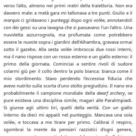
verso l'alto, almeno nei primi metri della traiettoria. Non era
davvero male: a metà gara mi tallonava a tre punti. Giulio e il
marquis
ci gridavano i punteggi dopo ogni volée, annotandoli
con dei gessi su una lavagna che si passavano l'un l'altro. Una
nuvoletta azzurrognola, ma profumata come potrebbero
essere le nuvole sopra i giardini dell'Alhambra, gravava ormai
sotto il gazebo. Alla sesta volée imbroccai due rossi interni,
ma il nano rispose con un rosso esterno e un giallo esterno: il
primo della giornata. Cominciai a sentire rivoli di sudore
colarmi giù per il collo dentro la polo bianca: bianca come il
mio stordimento. Stavo perdendo l'eccessiva fiducia che
avevo nutrito sulla scorta d'uno stolto pregiudizio. Il nano era
probabilmente il campione mondiale della
dwarf archery
, se
pure esisteva una disciplina simile, magari alle Paralimpiadi.
Si giunse agli ultimi tiri, quelli della verità. Con un giallo
interno da dieci mi appaiò nel punteggio. Mancava una sola
volée, e toccava a me tirare per primo. Calibrai il respiro,
sgombrai la mente da pensieri razzistici d'ogni genere,