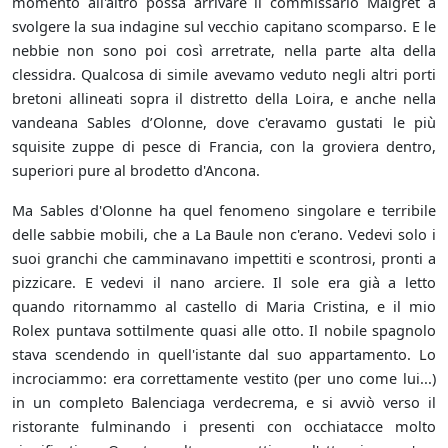
momento all'altro possa arrivare il commissario Maigret a
svolgere la sua indagine sul vecchio capitano scomparso. E le
nebbie non sono poi così arretrate, nella parte alta della
clessidra. Qualcosa di simile avevamo veduto negli altri porti
bretoni allineati sopra il distretto della Loira, e anche nella
vandeana Sables d’Olonne, dove c'eravamo gustati le più
squisite zuppe di pesce di Francia, con la groviera dentro,
superiori pure al brodetto d'Ancona.
Ma Sables d'Olonne ha quel fenomeno singolare e terribile
delle sabbie mobili, che a La Baule non c'erano. Vedevi solo i
suoi granchi che camminavano impettiti e scontrosi, pronti a
pizzicare. E vedevi il nano arciere. Il sole era già a letto
quando ritornammo al castello di Maria Cristina, e il mio
Rolex puntava sottilmente quasi alle otto. Il nobile spagnolo
stava scendendo in quell'istante dal suo appartamento. Lo
incrociammo: era correttamente vestito (per uno come lui...)
in un completo Balenciaga verdecrema, e si avviò verso il
ristorante fulminando i presenti con occhiatacce molto