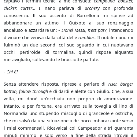
captavo i termini tecnici a me consueti:
compound, booster,
clicker, carter...
Il nano parlava di
archery
con profonda
conoscenza. Il suo accento di Barcellona mi spinse ad
abbandonare un attimo il Quixote al suo ronzinaggio
andaluso e azzardare un: -
Lionel Messi, n'est pas?
, intendendo
divinare che veniva dalla città delle
ramblas
. Il nobile nano mi
fulminò un due secondi col suo sguardo in cui nuotavano
occhi ipertiroidei di tormalina, quindi rispose alquanto
meravigliato, sollevando le bracciotte paffute:
-
Chi è?
Senza attendere risposta, riprese a parlare di
riser, burger
botton, follow through
e di dardi e alette con Giulio. Che, a sua
volta, mi donò un'occhiata non proprio di ammirazione.
Intanto, e per fortuna, era arrivato sulla tovaglia di lino di
Normandia uno stupendo miscuglio di granceole e ostriche,
che mi salvò da una situazione a dir poco imbarazzante verso
i miei commensali. Ricavalcai col Campeador altri quaranta
minuti minimo, e solo verso la fine della strada ritrovai il