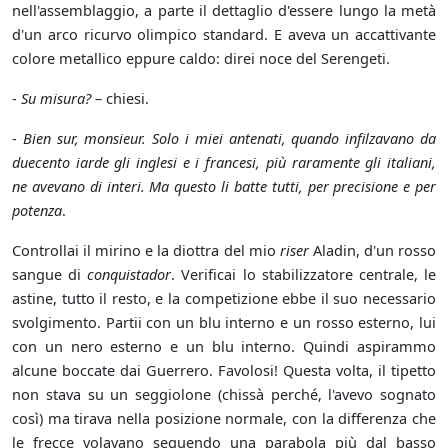
nell'assemblaggio, a parte il dettaglio d'essere lungo la metà
d'un arco ricurvo olimpico standard. E aveva un accattivante
colore metallico eppure caldo: direi noce del Serengeti.
-
Su misura?
– chiesi.
-
Bien sur, monsieur. Solo i miei antenati, quando infilzavano da
duecento iarde gli inglesi e i francesi, più raramente gli italiani,
ne avevano di interi. Ma questo li batte tutti, per precisione e per
potenza
.
Controllai il mirino e la diottra del mio
riser
Aladin, d'un rosso
sangue di
conquistador
. Verificai lo stabilizzatore centrale, le
astine, tutto il resto, e la competizione ebbe il suo necessario
svolgimento. Partii con un blu interno e un rosso esterno, lui
con un nero esterno e un blu interno. Quindi aspirammo
alcune boccate dai Guerrero. Favolosi! Questa volta, il tipetto
non stava su un seggiolone (chissà perché, l'avevo sognato
così) ma tirava nella posizione normale, con la differenza che
le frecce volavano seguendo una parabola più dal basso