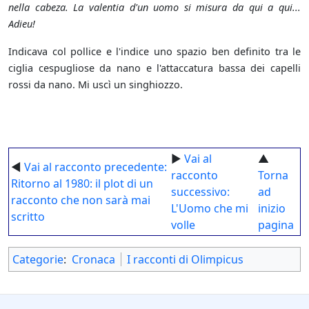
nella cabeza. La valentia d'un uomo si misura da qui a qui...
Adieu!
Indicava col pollice e l'indice uno spazio ben definito tra le
ciglia cespugliose da nano e l'attaccatura bassa dei capelli
rossi da nano. Mi uscì un singhiozzo.
►
Vai al
▲
◄
Vai al racconto precedente:
racconto
Torna
Ritorno al 1980: il plot di un
successivo:
ad
racconto che non sarà mai
L'Uomo che mi
inizio
scritto
volle
pagina
Categorie
:
Cronaca
I racconti di Olimpicus