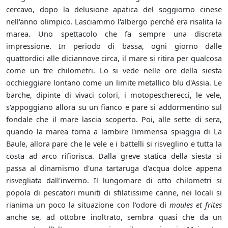
cercavo, dopo la delusione apatica del soggiorno cinese
nell'anno olimpico. Lasciammo l'albergo perché era risalita la
marea. Uno spettacolo che fa sempre una discreta
impressione. In periodo di bassa, ogni giorno dalle
quattordici alle diciannove circa, il mare si ritira per qualcosa
come un tre chilometri. Lo si vede nelle ore della siesta
occhieggiare lontano come un limite metallico blu d'Assia. Le
barche, dipinte di vivaci colori, i motopescherecci, le vele,
s'appoggiano allora su un fianco e pare si addormentino sul
fondale che il mare lascia scoperto. Poi, alle sette di sera,
quando la marea torna a lambire l'immensa spiaggia di La
Baule, allora pare che le vele e i battelli si risveglino e tutta la
costa ad arco rifiorisca. Dalla greve statica della siesta si
passa al dinamismo d'una tartaruga d'acqua dolce appena
risvegliata dall'inverno. Il lungomare di otto chilometri si
popola di pescatori muniti di sfilatissime canne, nei locali si
rianima un poco la situazione con l'odore di
moules et frites
anche se, ad ottobre inoltrato, sembra quasi che da un