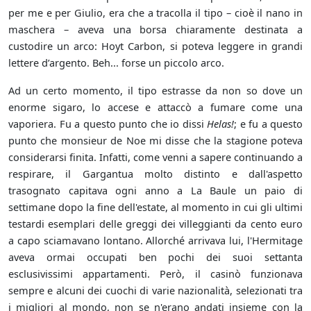
per me e per Giulio, era che a tracolla il tipo – cioè il nano in
maschera – aveva una borsa chiaramente destinata a
custodire un arco: Hoyt Carbon, si poteva leggere in grandi
lettere d’argento. Beh... forse un piccolo arco.
Ad un certo momento, il tipo estrasse da non so dove un
enorme sigaro, lo accese e attaccò a fumare come una
vaporiera. Fu a questo punto che io dissi
Helas!
; e fu a questo
punto che monsieur de Noe mi disse che la stagione poteva
considerarsi finita. Infatti, come venni a sapere continuando a
respirare, il Gargantua molto distinto e dall'aspetto
trasognato capitava ogni anno a La Baule un paio di
settimane dopo la fine dell'estate, al momento in cui gli ultimi
testardi esemplari delle greggi dei villeggianti da cento euro
a capo sciamavano lontano. Allorché arrivava lui, l'Hermitage
aveva ormai occupati ben pochi dei suoi settanta
esclusivissimi appartamenti. Però, il casinò funzionava
sempre e alcuni dei cuochi di varie nazionalità, selezionati tra
i migliori al mondo, non se n'erano andati insieme con la