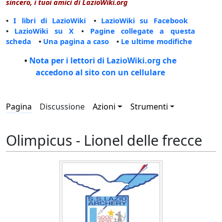
sincero, i tuoi amici di LazioWiki.org
•
I libri di LazioWiki
•
LazioWiki su Facebook
•
LazioWiki su X
•
Pagine collegate a questa
scheda
•
Una pagina a caso
•
Le ultime modifiche
•
Nota per i lettori di LazioWiki.org che
accedono al sito con un cellulare
Pagina
Discussione
Azioni
Strumenti
Olimpicus - Lionel delle frecce