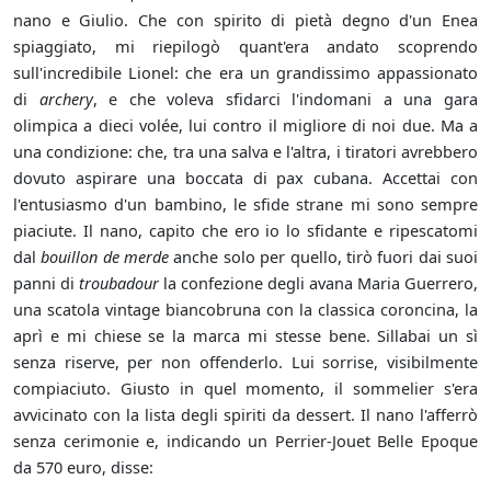
nano e Giulio. Che con spirito di pietà degno d'un Enea
spiaggiato, mi riepilogò quant'era andato scoprendo
sull'incredibile Lionel: che era un grandissimo appassionato
di
archery
, e che voleva sfidarci l'indomani a una gara
olimpica a dieci volée, lui contro il migliore di noi due. Ma a
una condizione: che, tra una salva e l'altra, i tiratori avrebbero
dovuto aspirare una boccata di pax cubana. Accettai con
l'entusiasmo d'un bambino, le sfide strane mi sono sempre
piaciute. Il nano, capito che ero io lo sfidante e ripescatomi
dal
bouillon de merde
anche solo per quello, tirò fuori dai suoi
panni di
troubadour
la confezione degli avana Maria Guerrero,
una scatola vintage biancobruna con la classica coroncina, la
aprì e mi chiese se la marca mi stesse bene. Sillabai un sì
senza riserve, per non offenderlo. Lui sorrise, visibilmente
compiaciuto. Giusto in quel momento, il sommelier s'era
avvicinato con la lista degli spiriti da dessert. Il nano l'afferrò
senza cerimonie e, indicando un Perrier-Jouet Belle Epoque
da 570 euro, disse: