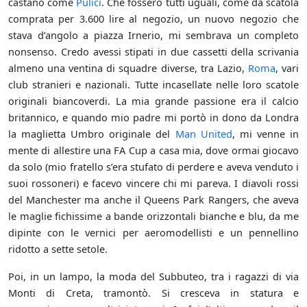
castano come
Pulici
. Che fossero tutti uguali, come da scatola
comprata per 3.600 lire al negozio, un nuovo negozio che
stava d’angolo a piazza Irnerio, mi sembrava un completo
nonsenso. Credo avessi stipati in due cassetti della scrivania
almeno una ventina di squadre diverse, tra Lazio,
Roma
, vari
club stranieri e nazionali. Tutte incasellate nelle loro scatole
originali biancoverdi. La mia grande passione era il calcio
britannico, e quando mio padre mi portò in dono da Londra
la maglietta Umbro originale del
Man United
, mi venne in
mente di allestire una FA Cup a casa mia, dove ormai giocavo
da solo (mio fratello s’era stufato di perdere e aveva venduto i
suoi rossoneri) e facevo vincere chi mi pareva. I diavoli rossi
del Manchester ma anche il Queens Park Rangers, che aveva
le maglie fichissime a bande orizzontali bianche e blu, da me
dipinte con le vernici per aeromodellisti e un pennellino
ridotto a sette setole.
Poi, in un lampo, la moda del Subbuteo, tra i ragazzi di via
Monti di Creta, tramontò. Si cresceva in statura e