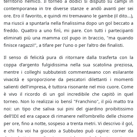
territorio nemico. Il torneo a dodici si disputò su campi in
contemporanea in tre diverse stanze e andò avanti per sei
ore. Ero il favorito, e quindi mi tremavano le gambe (il dito...),
ma riuscii a spuntarla nella finalissima dopo un gol beccato a
freddo. Quattro a uno finì, mi pare. Con tutti i partecipanti
eliminati più una mamma col pupo in braccio, "ma quando
finisce ragazzi!", a tifare per l’uno o per l’altro dei finalisti.
Il senso di felicità pura di ritornare dalla trasferta con la
coppa d’argento fulgidissima nella sua scatolina preziosa,
mentre i colleghi subbuteisti commentavano con esilarante
vivacità e sproporzione da pescatori dilettanti i momenti
salienti dell’impresa, è tuttora risonante nel mio cuore. Come
è vivo il ricordo di un gol incredibile che capitò in quel
torneo. Non lo realizzai io bensì "Franchino", il più matto tra
noi: un tipo che saliva sui pini del giardino proibitissimo
dell’IDI ed era capace di rimanere nell’ombrello delle chiome
per ore, fino a notte, sospeso a trenta metri. Vi descrivo il gol,
e chi fra voi ha giocato a Subbuteo può capire: corner da