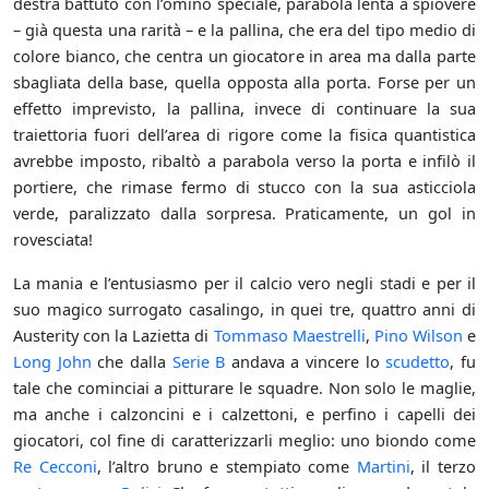
destra battuto con l’omino speciale, parabola lenta a spiovere
– già questa una rarità – e la pallina, che era del tipo medio di
colore bianco, che centra un giocatore in area ma dalla parte
sbagliata della base, quella opposta alla porta. Forse per un
effetto imprevisto, la pallina, invece di continuare la sua
traiettoria fuori dell’area di rigore come la fisica quantistica
avrebbe imposto, ribaltò a parabola verso la porta e infilò il
portiere, che rimase fermo di stucco con la sua asticciola
verde, paralizzato dalla sorpresa. Praticamente, un gol in
rovesciata!
La mania e l’entusiasmo per il calcio vero negli stadi e per il
suo magico surrogato casalingo, in quei tre, quattro anni di
Austerity con la Lazietta di
Tommaso Maestrelli
,
Pino Wilson
e
Long John
che dalla
Serie B
andava a vincere lo
scudetto
, fu
tale che cominciai a pitturare le squadre. Non solo le maglie,
ma anche i calzoncini e i calzettoni, e perfino i capelli dei
giocatori, col fine di caratterizzarli meglio: uno biondo come
Re Cecconi
, l’altro bruno e stempiato come
Martini
, il terzo