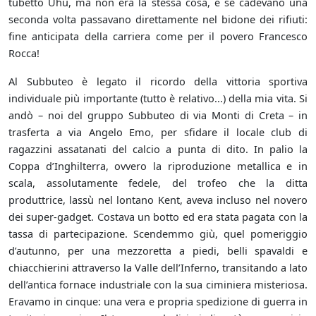
tubetto Uhu, ma non era la stessa cosa, e se cadevano una
seconda volta passavano direttamente nel bidone dei rifiuti:
fine anticipata della carriera come per il povero Francesco
Rocca!
Al Subbuteo è legato il ricordo della vittoria sportiva
individuale più importante (tutto è relativo...) della mia vita. Si
andò – noi del gruppo Subbuteo di via Monti di Creta – in
trasferta a via Angelo Emo, per sfidare il locale club di
ragazzini assatanati del calcio a punta di dito. In palio la
Coppa d’Inghilterra, ovvero la riproduzione metallica e in
scala, assolutamente fedele, del trofeo che la ditta
produttrice, lassù nel lontano Kent, aveva incluso nel novero
dei super-gadget. Costava un botto ed era stata pagata con la
tassa di partecipazione. Scendemmo giù, quel pomeriggio
d’autunno, per una mezzoretta a piedi, belli spavaldi e
chiacchierini attraverso la Valle dell’Inferno, transitando a lato
dell’antica fornace industriale con la sua ciminiera misteriosa.
Eravamo in cinque: una vera e propria spedizione di guerra in