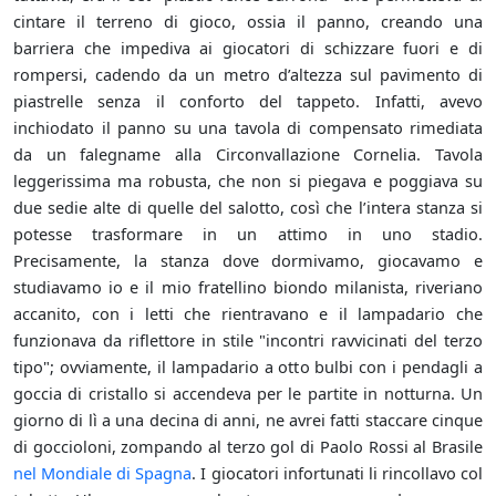
cintare il terreno di gioco, ossia il panno, creando una
barriera che impediva ai giocatori di schizzare fuori e di
rompersi, cadendo da un metro d’altezza sul pavimento di
piastrelle senza il conforto del tappeto. Infatti, avevo
inchiodato il panno su una tavola di compensato rimediata
da un falegname alla Circonvallazione Cornelia. Tavola
leggerissima ma robusta, che non si piegava e poggiava su
due sedie alte di quelle del salotto, così che l’intera stanza si
potesse trasformare in un attimo in uno stadio.
Precisamente, la stanza dove dormivamo, giocavamo e
studiavamo io e il mio fratellino biondo milanista, riveriano
accanito, con i letti che rientravano e il lampadario che
funzionava da riflettore in stile "incontri ravvicinati del terzo
tipo"; ovviamente, il lampadario a otto bulbi con i pendagli a
goccia di cristallo si accendeva per le partite in notturna. Un
giorno di lì a una decina di anni, ne avrei fatti staccare cinque
di goccioloni, zompando al terzo gol di Paolo Rossi al Brasile
nel Mondiale di Spagna
. I giocatori infortunati li rincollavo col