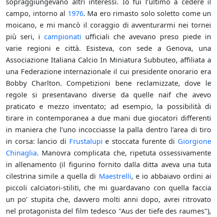
sopraggiungevano altri interessi. Io fui l’ultimo a cedere il
campo, intorno al
1976
. Ma ero rimasto solo soletto come un
moicano, e mi mancò il coraggio di avventurarmi nei tornei
più seri, i
campionati
ufficiali che avevano preso piede in
varie regioni e città. Esisteva, con sede a Genova, una
Associazione Italiana Calcio In Miniatura Subbuteo, affiliata a
una Federazione internazionale il cui presidente onorario era
Bobby Charlton. Competizioni bene reclamizzate, dove le
regole si presentavano diverse da quelle naif che avevo
praticato e mezzo inventato; ad esempio, la possibilità di
tirare in contemporanea a due mani due giocatori differenti
in maniera che l’uno incocciasse la palla dentro l’area di tiro
in corsa: lancio di
Frustalupi
e stoccata furente di
Giorgione
Chinaglia
. Manovra complicata che, ripetuta ossessivamente
in allenamento (il figurino fornito dalla ditta aveva una tuta
cilestrina simile a quella di
Maestrelli
, e io abbaiavo ordini ai
piccoli calciatori-stiliti, che mi guardavano con quella faccia
un po’ stupita che, davvero molti anni dopo, avrei ritrovato
nel protagonista del film tedesco "Aus der tiefe des raumes"),