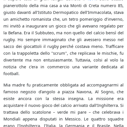
pianerottolo della mia casa a via Monti di Creta numero 85,
giusto davanti all’Istituto Dermopatico dell’Immacolata, stava
un amichetto romanista che, un tetro pomeriggio d’inverno,
mi invitò a inaugurare un gioco che gli avevano regalato per
la Befana. Era il Subbuteo, ma non quello del calcio bensì del
rugby. Ho sempre immaginato che gli avessero messo nel
sacco dei giocattoli il rugby perché costava meno. Trafficare
con la trappoletta dello "scrum", che replicava le mischie, fu
divertente ma non entusiasmante. Tuttavia, colsi al volo la
notizia che c’era in commercio una variante dedicata al
football.
Mia madre fu praticamente obbligata ad accompagnarmi al
famoso negozio d’angolo a piazza Navona, Al Sogno, che
esiste ancora con la stessa insegna. La missione era
acquistare il nuovo gioco del calcio arrivato dall’Inghilterra. Si
trattava dello scatolone – verde mi pare – che celebrava i
Mondiali appena disputati in Messico. Le quattro squadre
erano l’Inghilterra, l’Italia, la Germania e il Brasile. Nella