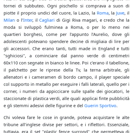
tornei di subbuteo. Ogni pischello si comprava a suon di
piotte il proprio undici del cuore, la Lazio, la
Roma
, la
Juve
, il
Milan
o l’
Inter
, il
Cagliari
di Gigi Riva magari, e credo che la
moda si sviluppò fulminea a Roma, o per lo meno nei
quartieri borghesi, come per l’appunto l’Aurelio, dove gli
adolescenti potevano spendere decine di migliaia di lire per
gli accessori. Che erano tanti, tutti made in England e tutti
"sghiciosi", a cominciare dal panno verde di centimetri
60x110 con segnate in bianco le linee. Poi c’erano il tabellone,
il palchetto per le riprese della Tv, la terna arbitrale, gli
allenatori e i cameramen di bordo campo, il player speciale
col supporto in metallo per eseguire i falli laterali, quello per i
corner, i numeri da appiccicare sulle spalle dei giocatori, le
staccionate di plastica verdi, alle quali applicai finte pubblicità
e gli stemmi adesivi delle figurine e del
Guerin Sportivo
.
Chi voleva fare le cose in grande, poteva acquistare le alte
tribune all’inglese divise per settori, e i riflettori. Essenziale,
tuttavia, era il set "plastic fence surrond" che permetteva di