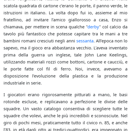
scatola quadrata di cartone c’erano le porte, il panno verde, le
istruzioni in italiano. La volta dopo fui io, assieme al mio
fratellino, ad invitare l’amico giallorosso a casa, Enzo si
chiamava, per mettere in scena qualche "
derby
" col calcio da
tavolo più fantastico che potesse capitare tra le mani a tre
bambini romani cresciuti negli anni
sessanta
. All’epoca non lo
sapevo, ma il gioco era abbastanza vecchio. L’aveva inventato
prima della guerra un inglese, tale John Lane Keelings,
utilizzando materiali rozzi come bottoni, cartone e caucciù, e
le porte fatte col fil di ferro. Noi, invece, avevamo a
disposizione l’evoluzione della plastica e la produzione
industriale in serie.
I giocatori erano rigorosamente pitturati a mano, le basi
rotonde escluse, e replicavano a perfezione le divise delle
squadre. Un vasto catalogo consentiva di scegliere tutte le
squadre che volevi, anche le più incredibili e sconosciute. Nel
giro di pochi mesi, praticamente tutto il civico n. 85, e anche
l’83, in età dagli otto ai tredici-quattordici, era impegnato in