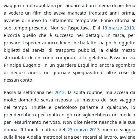
viaggia in metropolitana per andare ad un cinema di periferia
a vedere un film che aveva mancato trentatré anni prima,
avviene di nuovo lo slittamento temporale. Ennio ritorna al
suo tempo presente. Non se l'aspettava. E' il
18 marzo
2013
.
Ricorda quello che è successo nei dettagli. In tasca, per
provare l'esperienza incredibile che ha fatto, ha pochi oggetti:
biglietti dei servizi di trasporto pubblici, la cialda mezzo
sbriciolata di un cono comprato alla gelateria Fassi in via
Principe Eugenio, in un quartiere Esquilino ancora sgombro
di negozi cinesi, un giornale spiegazzato e altre cose di
nessun conto.
Passa la settimana nel
2013
: la solita routine, ma accesa da
molte domande senza risposta sul mistero del suo viaggio
nel tempo. Inutile e pericoloso parlarne a qualcuno, lo
prenderebbero per matto o gli consiglierebbero un medico
per l'esaurimento nervoso. Non dice niente neanche alla sua
donna. Il lunedì mattina del
25 marzo
2013
, mentre viaggia
sulla linea A della metropolitana per recarsi al lavoro, avviene