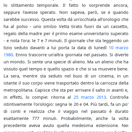
lo slittamento temporale. Il fatto lo sorprende ancora,
seppure l'avesse sperato. Non sapeva, però, se e quando
sarebbe successo. Questa volta dà un'occhiata all'orologio che
ha al polso - uno smilzo Vetta tirato fuori da un cassetto,
regalo della madre per il primo esame universitario superato
- e nota l'ora: le 7 e 7 minuti. Il giornale che sta leggendo un
tizio seduto davanti a lui porta la data di lunedì
10 marzo
1980
. Ennio trascorre un'altra giornata nel passato. Si diverte
un mondo. Si sente una specie di alieno. Ma un alieno che ha
vissuto quel tempo e quello spazio e che si sa muovere bene.
La sera, mentre sta seduto nel buio di un cinema, in un
istante il suo corpo viene trasportato dentro la carrozza della
metropolitana. Capisce che sta per arrivare il salto in avanti e,
in effetti, lo compie: ritorna al
25 marzo
2013
. Controlla
istintivamente l'orologio: segna le 20 e 04. Più tardi, fa un po'
di conti e realizza che il viaggio nel passato è durato
esattamente 777 minuti. Probabilmente, anche la volta
precedente aveva avuto quella medesima estensione. Nei