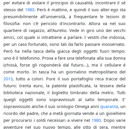
per evitare di violare il principio di causalità, incontrare il sé
stesso del
1980
. Però è mattino, e quindi il suo alter-ego sta
presumibilmente all'università, a frequentare le lezioni di
filosofia: non c'è pericolo d'incontrarlo. Allora va nel suo
quartiere di ragazzo, all'Aurelio. Vede in giro uno dei vecchi
amici, col quale si intrattiene a parlare. I vestiti che indossa,
per un caso fortunato, sono tali da farlo passare inosservato.
Però ha nella tasca della giacca degli oggetti fuori tempo:
uno è il telefonino. Prova a fare una telefonata alla sua donna
(chissà, forse gli risponderà dal futuro...), ma il cellulare è
come morto. In tasca ha un giornalino metropolitano del
2013
, tutto a colori. Pure il suo portafoglio reca tracce del
futuro: trenta euro, la patente plastificata, la tessera della
biblioteca nazionale, il biglietto timbrato della metro. Tutti
quegli oggetti sono sopravvissuti al salto temporale. E'
sopravvissuto anche il suo orologio Omega anni
quaranta
, un
ricordo del padre, che a metà giornata vende a un gioielliere
per procurarsi i soldi necessari a vivere nel
1980
. Dopo varie
avventure nel suo nuovo tempo, alle otto di sera, mentre