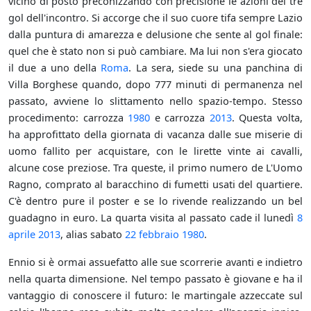
vicino di posto preconizzando con precisione le azioni dei tre
gol dell'incontro. Si accorge che il suo cuore tifa sempre Lazio
dalla puntura di amarezza e delusione che sente al gol finale:
quel che è stato non si può cambiare. Ma lui non s'era giocato
il due a uno della
Roma
. La sera, siede su una panchina di
Villa Borghese quando, dopo 777 minuti di permanenza nel
passato, avviene lo slittamento nello spazio-tempo. Stesso
procedimento: carrozza
1980
e carrozza
2013
. Questa volta,
ha approfittato della giornata di vacanza dalle sue miserie di
uomo fallito per acquistare, con le lirette vinte ai cavalli,
alcune cose preziose. Tra queste, il primo numero de L'Uomo
Ragno, comprato al baracchino di fumetti usati del quartiere.
C'è dentro pure il poster e se lo rivende realizzando un bel
guadagno in euro. La quarta visita al passato cade il lunedì
8
aprile
2013
, alias sabato
22 febbraio
1980
.
Ennio si è ormai assuefatto alle sue scorrerie avanti e indietro
nella quarta dimensione. Nel tempo passato è giovane e ha il
vantaggio di conoscere il futuro: le martingale azzeccate sul