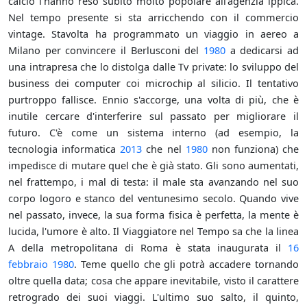
calcio l'hanno reso subito molto popolare all'agenzia ippica.
Nel tempo presente si sta arricchendo con il commercio
vintage. Stavolta ha programmato un viaggio in aereo a
Milano per convincere il Berlusconi del
1980
a dedicarsi ad
una intrapresa che lo distolga dalle Tv private: lo sviluppo del
business dei computer coi microchip al silicio. Il tentativo
purtroppo fallisce. Ennio s'accorge, una volta di più, che è
inutile cercare d'interferire sul passato per migliorare il
futuro. C'è come un sistema interno (ad esempio, la
tecnologia informatica
2013
che nel
1980
non funziona) che
impedisce di mutare quel che è già stato. Gli sono aumentati,
nel frattempo, i mal di testa: il male sta avanzando nel suo
corpo logoro e stanco del ventunesimo secolo. Quando vive
nel passato, invece, la sua forma fisica è perfetta, la mente è
lucida, l'umore è alto. Il Viaggiatore nel Tempo sa che la linea
A della metropolitana di Roma è stata inaugurata il
16
febbraio
1980
. Teme quello che gli potrà accadere tornando
oltre quella data; cosa che appare inevitabile, visto il carattere
retrogrado dei suoi viaggi. L'ultimo suo salto, il quinto,