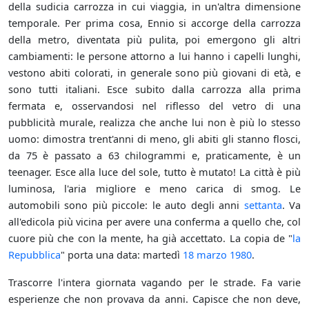
della sudicia carrozza in cui viaggia, in un'altra dimensione
temporale. Per prima cosa, Ennio si accorge della carrozza
della metro, diventata più pulita, poi emergono gli altri
cambiamenti: le persone attorno a lui hanno i capelli lunghi,
vestono abiti colorati, in generale sono più giovani di età, e
sono tutti italiani. Esce subito dalla carrozza alla prima
fermata e, osservandosi nel riflesso del vetro di una
pubblicità murale, realizza che anche lui non è più lo stesso
uomo: dimostra trent'anni di meno, gli abiti gli stanno flosci,
da 75 è passato a 63 chilogrammi e, praticamente, è un
teenager. Esce alla luce del sole, tutto è mutato! La città è più
luminosa, l'aria migliore e meno carica di smog. Le
automobili sono più piccole: le auto degli anni
settanta
. Va
all'edicola più vicina per avere una conferma a quello che, col
cuore più che con la mente, ha già accettato. La copia de "
la
Repubblica
" porta una data: martedì
18 marzo
1980
.
Trascorre l'intera giornata vagando per le strade. Fa varie
esperienze che non provava da anni. Capisce che non deve,