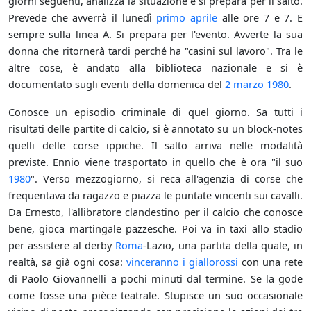
giorni seguenti, analizza la situazione e si prepara per il salto.
Prevede che avverrà il lunedì
primo aprile
alle ore 7 e 7. E
sempre sulla linea A. Si prepara per l'evento. Avverte la sua
donna che ritornerà tardi perché ha "casini sul lavoro". Tra le
altre cose, è andato alla biblioteca nazionale e si è
documentato sugli eventi della domenica del
2 marzo
1980
.
Conosce un episodio criminale di quel giorno. Sa tutti i
risultati delle partite di calcio, si è annotato su un block-notes
quelli delle corse ippiche. Il salto arriva nelle modalità
previste. Ennio viene trasportato in quello che è ora "il suo
1980
". Verso mezzogiorno, si reca all'agenzia di corse che
frequentava da ragazzo e piazza le puntate vincenti sui cavalli.
Da Ernesto, l'allibratore clandestino per il calcio che conosce
bene, gioca martingale pazzesche. Poi va in taxi allo stadio
per assistere al derby
Roma
-Lazio, una partita della quale, in
realtà, sa già ogni cosa:
vinceranno i giallorossi
con una rete
di Paolo Giovannelli a pochi minuti dal termine. Se la gode
come fosse una pièce teatrale. Stupisce un suo occasionale