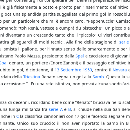
erve per consentirgli di completare per bene la preparazione fis
i è già fisicamente a posto e pronto per l’inserimento definitivo
gioca una splendida partita suggellata dal primo gol in rossoblu.
per un particolare che mi è ancora caro. “Peppenuccie” Camiscion
ccomandò: “toh Renà, vattece a cumprà du bistecche”. Un piccolo a
ioni diventano un crescendo tanto che il “piccolo” Olivieri contrib
ira gli sguardi di molti tecnici. Alla fine della stagione di
serie
ui smista il pallone, per l’innato senso dello smarcamento e per i
uistano Paolo Mazza, presidente della
Spal
e cacciatore di giovani
Spal
denaro, un portiere (Enore Zanoni) e il passaggio definitivo i
ubito in gol, diciottenne, il
13 Settembre
1953
, contro il
Novara
e
ardata della
Triestina
Renato segna un gol alla
Samb
. Questa la s
la occasione: “…Fu una rete istintiva, non provai alcuna soddisfazi
tanza di decenni, ricordano bene come “Renato” bruciava nello scatt
o una lunga militanza fra
serie A
e
B
, si chiude nella sua San Be
anche in
C
la classifica cannonieri con 17 gol e facendo segnare mol
minante. Unico suo cruccio: il non aver riportato la Samb in 