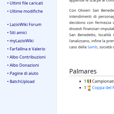
appende le scarpe al chio
• Ultimi file caricati
Con Olivieri San Benedet
• Ultime modifiche
intendimenti di personag
decidono con fermezza di 
• LazioWiki Forum
dissesti finanziari imputa
• Siti amici
San Benedetto, località 
• myLazioWiki
l’analizzano, infine la pr
caso della
Samb
, società d
• Farfallina e Valerio
• Albo Contribuzioni
• Albo Donazioni
Palmares
• Pagine di aiuto
1
Campionato
• BatchUpload
1
Coppa del P