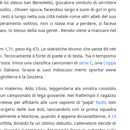
è lui stesso San Benedetto, giocatore simbolo di un’intera
blu , Olivieri spicca, facendosi largo a suon di gol in giro
 resti a lungo nella sua città natale come altri atleti del suo
peramento volitivo, non ci stava mai a perdere, si faceva
naio, lo stesso della sua gente . Renato viene a mancare nel
 m 1,71, peso Kg 67). Le statistiche dicono che vanta 69 reti
a
. Tecnicamente è forte di piede e di testa, “ha il tempismo
vista. Vince una classifica cannonieri di
serie C
, una
Coppa
 Italiano. Grazie ai suoi indiscussi meriti sportivi viene
hilterra e la Svizzera.
o materno, Aldo Ulissi, leggendaria ala sinistra rossoblu
a un campionato di lega giovanile. Nel frattempo il ragazzo
releva per affidarlo alle cure sapienti di “papà”
Notti
; ben
orgersi delle sue doti, lanciandolo con la prima squadra
icialmente a Mantova, quando è appena diciassettenne, il
23
fitta, Rinaldo fa un ottimo debutto. L’allenatore decide di