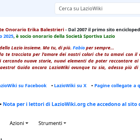
e Onorario Erika Balestrieri
- Dal 2007 il primo sito enciclopedi
io
2025
, è socio onorario della Società Sportiva Lazio
della Lazio insieme. Ma tu, di più.
Fabio
per sempre...
a te tracciata per l'amore dei nostri colori che tu amavi con i
 cercando nuove storie, nuovi elementi da poter raccontare ai le
estro! Guida ancora LazioWiki ovunque tu sia, adesso più di p
azioWiki su Facebook
•
LazioWiki su X
•
Pagine collegate a 
•
Nota per i lettori di LazioWiki.org che accedono al sito 
Azioni
Strumenti