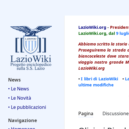
LazioWiki
LazioWiki.org
-
President
LazioWiki.org, dal
9 lugl
Abbiamo scritto la storia 
Proseguiremo la strada d
biancoceleste dove starai
viaggio nostro grande Ma
LazioWiki.org
•
I libri di LazioWiki
•
L
News
ultime modifiche
• Le News
• Le Novità
• Le pubblicazioni
Pagina
Discussione
Navigazione