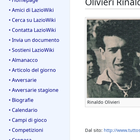
Olivieri Rinal
• Homepage
• Amici di LazioWiki
• Cerca su LazioWiki
• Contatta LazioWiki
• Invia un documento
• Sostieni LazioWiki
• Almanacco
• Articolo del giorno
• Avversarie
• Avversarie stagione
• Biografie
Rinaldo Olivieri
• Calendario
• Campi di gioco
• Competizioni
Dal sito:
http://www.tutto
• Cronaca