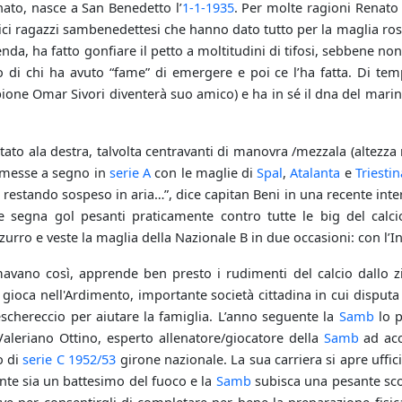
nato, nasce a San Benedetto l’
1-1-
1935
. Per molte ragioni Renato 
ici ragazzi sambenedettesi che hanno dato tutto per la maglia rosso
ggenda, ha fatto gonfiare il petto a moltitudini di tifosi, sebbene non
o di chi ha avuto “fame” di emergere e poi ce l’ha fatta. Di tem
mpione Omar Sivori diventerà suo amico) e ha in sé il dna del mari
stato ala destra, talvolta centravanti di manovra /mezzala (altezza
li messe a segno in
serie A
con le maglie di
Spal
,
Atalanta
e
Triestin
 restando sospeso in aria…”, dice capitan Beni in una recente inter
e segna gol pesanti praticamente contro tutte le big del calcio
zurro e veste la maglia della Nazionale B in due occasioni: con l’Ing
mavano così, apprende ben presto i rudimenti del calcio dallo zi
i gioca nell'Ardimento, importante società cittadina in cui disput
schereccio per aiutare la famiglia. L’anno seguente la
Samb
lo p
 Valeriano Ottino, esperto allenatore/giocatore della
Samb
ad acc
o di
serie C
1952/53
girone nazionale. La sua carriera si apre uff
nte sia un battesimo del fuoco e la
Samb
subisca una pesante scon