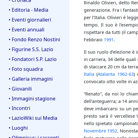
Rinaldo Olivieri, detto Re
• Editoria - Media
generazione. Fra i fantast
per l’Italia. Olivieri è le
• Eventi giornalieri
tempo. Il suo è l’esempi
• Eventi annuali
rispettare da tutti (il ca
• Fondo Renzo Nostini
Febbraio
1991
.
• Figurine S.S. Lazio
Il suo ruolo d’elezione è 
• Fondatori S.P. Lazio
in carriera, 34 delle qua
di staccare 20 cm da terra
• Foto squadra
Italia
(
Atalanta
1962-63
) 
• Galleria immagini
convocato otto volte in az
• Giovanili
“Renato”, da noi lo chia
• Immagini stagione
dell’anteguerra; a 14 ann
• Incontri
deve imbarcarsi su un pe
presto sarà il vercellese
• LazioWiki sui Media
nello spietato campionat
• Luoghi
Novembre
1952
. Nonosta
• Olimpicus: i racconti