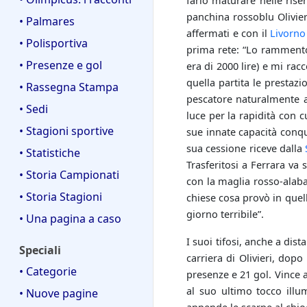
farlo maturare nelle ris
panchina rossoblu Olivier
• Palmares
affermati e con il
Livorno
• Polisportiva
prima rete: “Lo rammento 
• Presenze e gol
era di 2000 lire) e mi ra
quella partita le prestaz
• Rassegna Stampa
pescatore naturalmente att
• Sedi
luce per la rapidità con c
• Stagioni sportive
sue innate capacità conq
sua cessione riceve dalla
• Statistiche
Trasferitosi a Ferrara va s
• Storia Campionati
con la maglia rosso-alab
• Storia Stagioni
chiese cosa provò in quel
giorno terribile”.
• Una pagina a caso
I suoi tifosi, anche a dis
Speciali
carriera di Olivieri, dop
• Categorie
presenze e 21 gol. Vince 
al suo ultimo tocco illu
• Nuove pagine