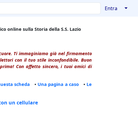
↓
Entra
co online sulla Storia della S.S. Lazio
l cuore. Ti immaginiamo già nel firmamento
ttori con il tuo stile inconfondibile. Buon
rima! Con affetto sincero, i tuoi amici di
questa scheda
•
Una pagina a caso
•
Le
con un cellulare