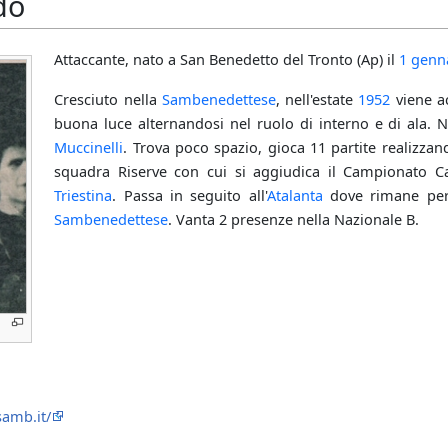
do
Attaccante, nato a San Benedetto del Tronto (Ap) il
1 genn
Cresciuto nella
Sambenedettese
, nell'estate
1952
viene ac
buona luce alternandosi nel ruolo di interno e di ala. 
Muccinelli
. Trova poco spazio, gioca 11 partite realizza
squadra Riserve con cui si aggiudica il Campionato Cad
Triestina
. Passa in seguito all'
Atalanta
dove rimane per 
Sambenedettese
. Vanta 2 presenze nella Nazionale B.
samb.it/