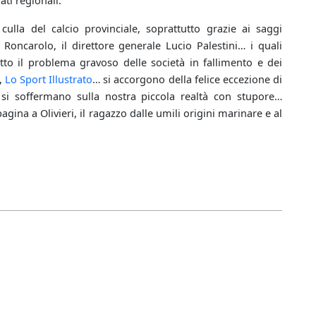
ti regionali.
ulla del calcio provinciale, soprattutto grazie ai saggi
oncarolo, il direttore generale Lucio Palestini… i quali
utto il problema gravoso delle società in fallimento e dei
,
Lo Sport Illustrato
… si accorgono della felice eccezione di
i si soffermano sulla nostra piccola realtà con stupore…
gina a Olivieri, il ragazzo dalle umili origini marinare e al