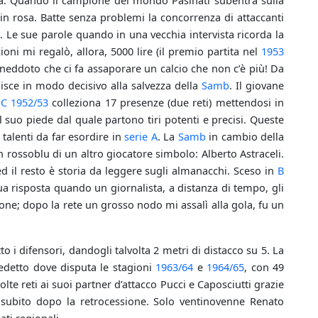
ica. Quando il campione del mondo Pasinati subentra sulla
 in rosa. Batte senza problemi la concorrenza di attaccanti
 Le sue parole quando in una vecchia intervista ricorda la
i mi regalò, allora, 5000 lire (il premio partita nel
1953
neddoto che ci fa assaporare un calcio che non c’è più! Da
uisce in modo decisivo alla salvezza della
Samb
. Il giovane
 C
1952/53
colleziona 17 presenze (due reti) mettendosi in
l suo piede dal quale partono tiri potenti e precisi. Queste
 talenti da far esordire in
serie A
. La
Samb
in cambio della
n rossoblu di un altro giocatore simbolo: Alberto Astraceli.
d il resto è storia da leggere sugli almanacchi. Sceso in
B
ua risposta quando un giornalista, a distanza di tempo, gli
one; dopo la rete un grosso nodo mi assalì alla gola, fu un
o i difensori, dandogli talvolta 2 metri di distacco su 5. La
nedetto dove disputa le stagioni
1963/64
e
1964/65
, con 49
te reti ai suoi partner d’attacco Pucci e Caposciutti grazie
B subito dopo la retrocessione. Solo ventinovenne Renato