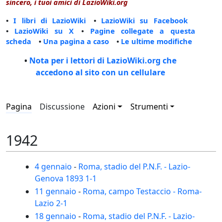
sincero, i tuoi amici di LazioWiki.org
•
I libri di LazioWiki
•
LazioWiki su Facebook
•
LazioWiki su X
•
Pagine collegate a questa
scheda
•
Una pagina a caso
•
Le ultime modifiche
•
Nota per i lettori di LazioWiki.org che
accedono al sito con un cellulare
Pagina
Discussione
Azioni
Strumenti
1942
4 gennaio
-
Roma, stadio del P.N.F. - Lazio-
Genova 1893 1-1
11 gennaio
-
Roma, campo Testaccio - Roma-
Lazio 2-1
18 gennaio
-
Roma, stadio del P.N.F. - Lazio-